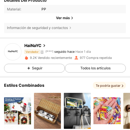
Detalles Del Producto
Material:
PP
Ver más
Información de seguridad y contactos
206 Seguidores
4,87
HaiNaYC
f***1
seguido hace
Hace 1 día
Vendedor
206 Seguidores
4,87
9.2K Vendido recientemente
977 Compra repetida
206 Seguidores
4,87
Seguir
Todos los artículos
206 Seguidores
4,87
Estilos Combinados
Te podría gustar
206 Seguidores
4,87
206 Seguidores
4,87
206 Seguidores
4,87