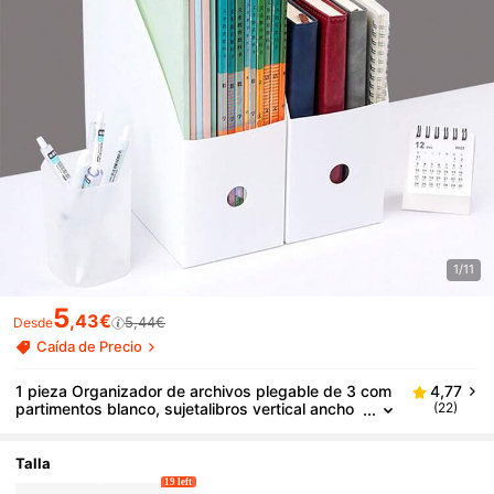
1/11
5
,43€
5,44€
Desde
Caída de Precio
1 pieza Organizador de archivos plegable de 3 com
4,77
partimentos blanco, sujetalibros vertical ancho
(22)
y grueso, estante de almacenamiento de escrit
orio para libros de estudiantes, exámenes, docume
ntos de oficina y suministros
Talla
19 left