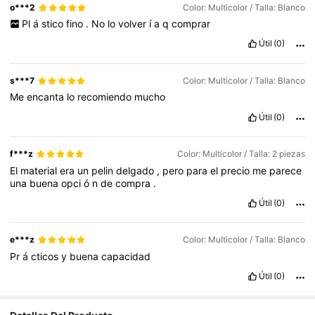
o***2
Color: Multicolor / Talla: Blanco
Pl
á
stico
fino
.
No
lo
volver
í
a
q
comprar
Útil
(0)
s***7
Color: Multicolor / Talla: Blanco
Me
encanta
lo
recomiendo
mucho
Útil
(0)
f***z
Color: Multicolor / Talla: 2 piezas
El
material
era
un
pelin
delgado
,
pero
para
el
precio
me
parece
una
buena
opci
ó
n
de
compra
.
Útil
(0)
e***z
Color: Multicolor / Talla: Blanco
Pr
á
cticos
y
buena
capacidad
Útil
(0)