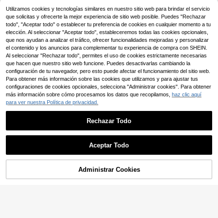
mputadora, soporte para notas adh
2
1 pieza Atril de libro plegable de 4 p
,68€
Utilizamos cookies y tecnologías similares en nuestro sitio web para brindar el servicio
esivas de escritorio, accesorio orga
aneles, soporte ajustable para libros
34 Left
nizador de escritorio de oficina, tabl
que solicitas y ofrecerte la mejor experiencia de sitio web posible. Puedes "Rechazar
de escritorio para estudiantes, orga
ero de visualización de recordatorio
todo", "Aceptar todo" o establecer tu preferencia de cookies en cualquier momento a tu
9
nizador de archivos plegable, estan
,38€
s de mensajes, decoración de espa
elección. Al seleccionar "Aceptar todo", estableceremos todas las cookies opcionales,
tería para libros, suministros de ofici
cio de trabajo de oficina en casa un
que nos ayudan a analizar el tráfico, ofrecer funcionalidades mejoradas y personalizar
na y escolares, adecuado para el h
isex
el contenido y los anuncios para complementar tu experiencia de compra con SHEIN.
ogar, decoración de libros, organiza
ción de estanterías y exhibición ele
Al seleccionar "Rechazar todo", permites el uso de cookies estrictamente necesarias
gante de libros, gran capacidad, res
que hacen que nuestro sitio web funcione. Puedes desactivarlas cambiando la
istente, aplicable para almacenami
configuración de tu navegador, pero esto puede afectar el funcionamiento del sitio web.
ento de escritorio, decoración de es
Para obtener más información sobre las cookies que utilizamos y para ajustar tus
critorio, regalo para estudiantes, org
configuraciones de cookies opcionales, selecciona "Administrar cookies". Para obtener
anización de la sala de estudio, alm
más información sobre cómo procesamos los datos que recopilamos,
haz clic aquí
acenamiento conveniente, decorac
para ver nuestra Política de privacidad.
ión de la habitación, accesorio de e
scritorio de oficina, decoración de l
a sala de estar, regalo de regreso a l
Rechazar Todo
a escuela
Aceptar Todo
Administrar Cookies
AÑADIR A LA BOLSA