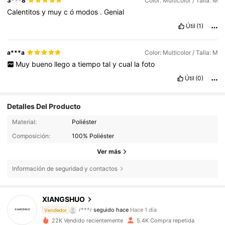
3***8
Color: Multicolor / Talla: M
Calentitos
y
muy
c
ó
modos
.
Genial
Útil
(1)
a***a
Color: Multicolor / Talla: M
Muy
bueno
llego
a
tiempo
tal
y
cual
la
foto
Útil
(0)
Detalles Del Producto
Material:
Poliéster
Composición:
100% Poliéster
Ver más
556 Seguidores
4,86
Información de seguridad y contactos
556 Seguidores
4,86
XIANGSHUO
r***r
seguido hace
Hace 1 día
Vendedor
556 Seguidores
4,86
22K Vendido recientemente
5.4K Compra repetida