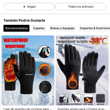
Seguir
Todos los artículos
556 Seguidores
4,86
También Podría Gustarte
556 Seguidores
4,86
Recomendados
Zapatos
Bolsos y Equipaje
Deportes & Exteriore
556 Seguidores
4,86
556 Seguidores
4,86
556 Seguidores
4,86
556 Seguidores
4,86
556 Seguidores
4,86
556 Seguidores
4,86
1 par de guantes de ciclismo para h
Guantes unisex para ciclismo al aire