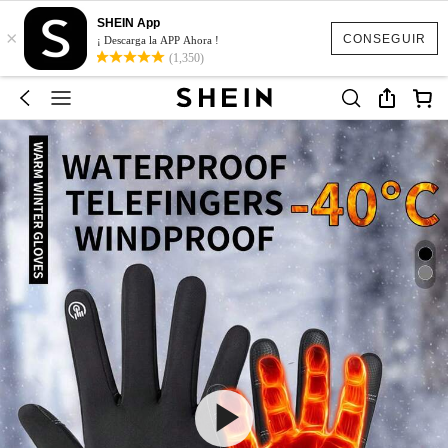
SHEIN App
×
CONSEGUIR
¡ Descarga la APP Ahora !
(1,350)