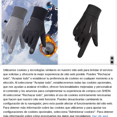
n, verano, festivales
1 par de guantes cálidos para homb
1 par de guantes deportivos imperm
Utilizamos cookies y tecnologías similares en nuestro sitio web para brindar el servicio
res para exteriores, guantes térmico
eables para hombres, con pantalla t
32 Left
5
que solicitas y ofrecerte la mejor experiencia de sitio web posible. Puedes "Rechazar
,38€
s forrados para otoño/invierno, a pr
áctil, forro térmico, a prueba de vien
todo", "Aceptar todo" o establecer tu preferencia de cookies en cualquier momento a tu
4
ueba de viento e impermeables, ant
to, adecuados para conducir, ciclis
,08€
elección. Al seleccionar "Aceptar todo", estableceremos todas las cookies opcionales,
ideslizantes y con pantalla táctil, gu
mo, equipo de otoño/invierno, guant
que nos ayudan a analizar el tráfico, ofrecer funcionalidades mejoradas y personalizar
antes unisex para motocicleta/ciclis
es de nieve
el contenido y los anuncios para complementar tu experiencia de compra con SHEIN.
mo/pesca/esquí con diseño de letra
s y cordón
Al seleccionar "Rechazar todo", permites el uso de cookies estrictamente necesarias
que hacen que nuestro sitio web funcione. Puedes desactivarlas cambiando la
configuración de tu navegador, pero esto puede afectar el funcionamiento del sitio web.
Para obtener más información sobre las cookies que utilizamos y para ajustar tus
configuraciones de cookies opcionales, selecciona "Administrar cookies". Para obtener
más información sobre cómo procesamos los datos que recopilamos,
haz clic aquí