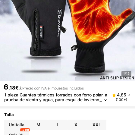
1/12
6
,18€
Precio con IVA e impuestos incluidos
1 pieza Guantes térmicos forrados con forro polar, a
4,85
prueba de viento y agua, para esquí de invierno
(100+)
y ciclismo, con pantalla táctil, para hombres y
mujeres
Talla
Unitalla
M
L
XL
XXL
12 left