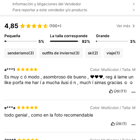
Información y bligaciones del Vendedor
Para reportar a este vendedor y/o producto
4,85
(100+)
Ver más
Pequeña
La talla corresponde
Grande
5%
92%
3%
senderismo
(3)
outfits de invierno
(3)
ski
(2)
viaje
(1)
a***1
Color: Multicolor / Talla: M
Es
muy
c
ó
modo
,
asombroso
de
bueno
,
❤️❤️❤️,
reg
á
lame
un
like
porfa
me
har
í
a
mucha
ilusi
ó
n
,
much
í
simas
gracias
☺️
☺️
Útil
(11)
e***a
Color: Multicolor / Talla: M
todo
genial
,
como
en
la
foto
recomendable
Útil
(1)