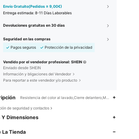
Envío Gratuito(Pedidos ≥ 9,00€)
Entrega estimada:
8-11 Días Laborables
Devoluciones gratuitas en 30 días
Seguridad en las compras
Pagos seguros
Protección de la privacidad
Vendido por el vendedor profesional: SHEIN
Enviado desde SHEIN
Información y bligaciones del Vendedor
Para reportar a este vendedor y/o producto
ipción
Resistencia del color al lavado,Cierre delantero,Moldeado
ción de seguridad y contactos
s Y Dimensiones
4,87
19K
1.1M
 La Tienda
4,87
19K
1.1M