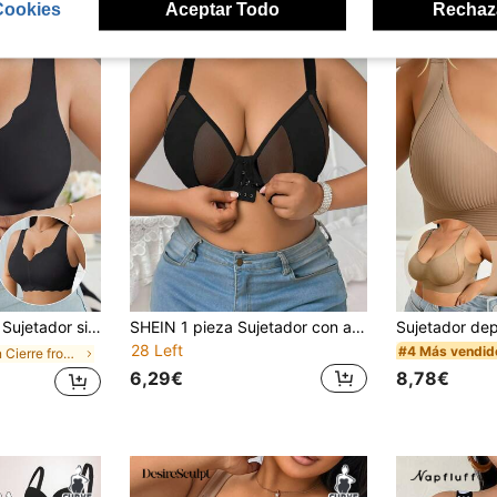
Cookies
Aceptar Todo
Rechaz
on correas anchas de hombro, borde ondulado sencillo y hebilla frontal, de estilo casual y cómodo
SHEIN 1 pieza Sujetador con aros delanteros Plus talla grande
28 Left
#4 Más vendid
en Cierre frontal Sujetadores y bralettes de talla
6,29€
8,78€