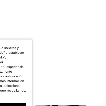
4,87
19K
1.1M
e solicitas y
odo" o establecer
do",
cer
r tu experiencia
ctamente
la configuración
 más información
es, selecciona
 que recopilamos,