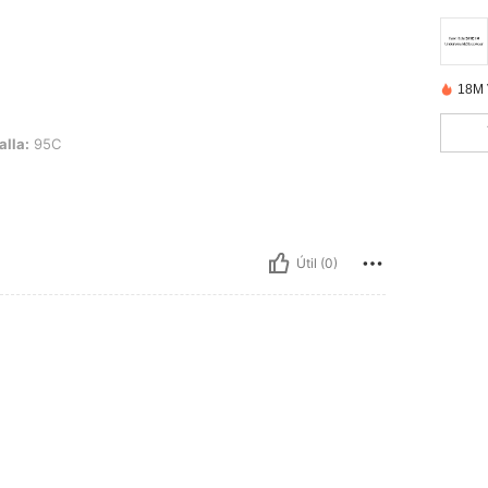
18M 
alla:
95C
Útil (0)