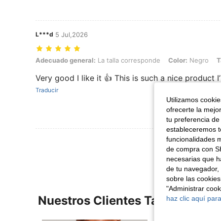
L***d
5 Jul,2026
Adecuado general: La talla corresponde, Color: Negro, Talla: 110F
Adecuado general:
La talla corresponde
Color:
Negro
T
Very good I like it 👍 This is such a nice product I
Traducir
Utilizamos cookies
ofrecerte la mejo
tu preferencia de
estableceremos to
funcionalidades m
Ver Más Re
de compra con SH
necesarias que h
de tu navegador, 
sobre las cookies
"Administrar coo
Nuestros Clientes También Vie
haz clic aquí para