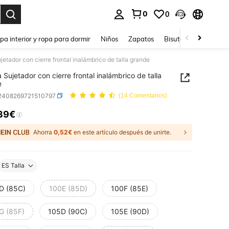
0
0
ar. Press Enter to select.
pa interior y ropa para dormir
Niños
Zapatos
Bisutería Y Accesorio
jetador con cierre frontal inalámbrico de talla grande
a Sujetador con cierre frontal inalámbrico de talla
e
i2408269721510797
(14 Comentarios)
39€
ICE AND AVAILABILITY
Ahorra
0,52€
en este artículo después de unirte.
ES Talla
D (85C)
100E (85D)
100F (85E)
G (85F)
105D (90C)
105E (90D)