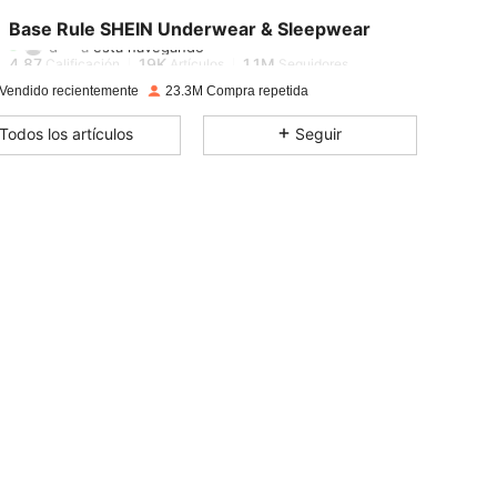
Base Rule SHEIN Underwear & Sleepwear
d***a
está navegando
4,87
19K
1.1M
Calificación
Artículos
Seguidores
Vendido recientemente
23.3M Compra repetida
4,87
19K
1.1M
Todos los artículos
Seguir
4,87
19K
1.1M
4,87
19K
1.1M
4,87
19K
1.1M
4,87
19K
1.1M
4,87
19K
1.1M