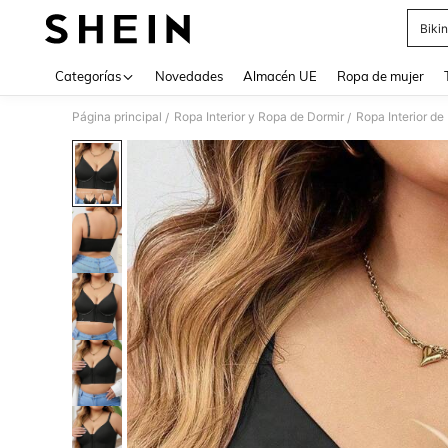
Bikin
Use up 
Categorías
Novedades
Almacén UE
Ropa de mujer
Página principal
Ropa Interior y Ropa de Dormir
Ropa Interior de
/
/