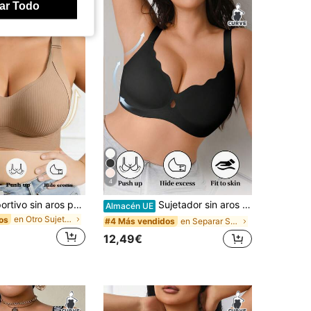
ar Todo
4
Sujetador deportivo sin aros para mujer talla grande con ganchos ajustables en la espalda, adecuado para el uso diario, el hogar y el ocio
Sujetador sin aros con fruncido y copa moldeada, sin costuras, cómodo, soporte suave, sexy, con tirantes anchos y huecos, 1 pieza, talla grande
Almacén UE
en Otro Sujetadores y bralettes de talla grande
os
en Separar Sujetadores de talla grande
#4 Más vendidos
12,49€