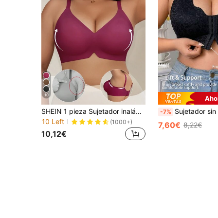
10
Aho
SHEIN 1 pieza Sujetador inalámbrico con recogida de soporte suave de gelatina para mujer de talla grande
Sujetador sin costuras con cierre delantero de encaje y parches, adecuado p
-7%
10 Left
(1000+)
7,60€
8,22€
10,12€