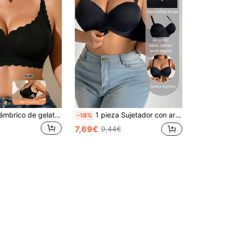
Sujetador inalámbrico de gelatina talla grande, transpirable, amigable con la piel, sexy, con almohadillas para el pecho removibles, sin aros, sin hebillas, ropa interior lencería para dormir
1 pieza Sujetador con aros de talla grande, sujetador de apoyo minimalista casual
-18%
7,69€
9,44€