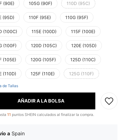
F (90E)
105G (90F)
110D (95C)
E (95D)
110F (95E)
110G (95F)
D (100C)
115E (100D)
115F (100E)
G (100F)
120D (105C)
120E (105D)
F (105E)
120G (105F)
125D (110C)
E (110D)
125F (110E)
125G (110F)
a de Tallas
AÑADIR A LA BOLSA
asta
11
puntos SHEIN calculados al finalizar la compra.
ío a
Spain