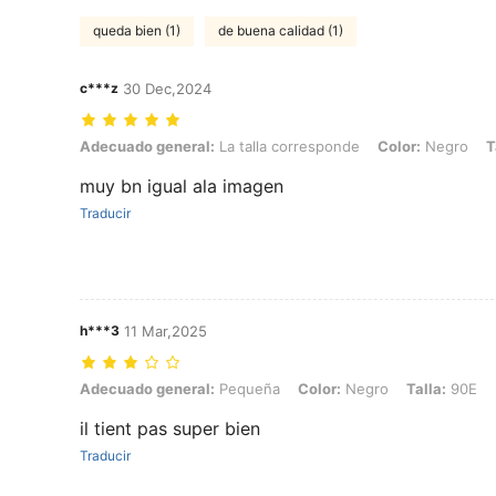
queda bien (1)
de buena calidad (1)
c***z
30 Dec,2024
Adecuado general: La talla corresponde, Color: Negro, Talla: 95C
Adecuado general:
La talla corresponde
Color:
Negro
T
muy bn igual ala imagen
Traducir
h***3
11 Mar,2025
Adecuado general: Pequeña, Color: Negro, Talla: 90E
Adecuado general:
Pequeña
Color:
Negro
Talla:
90E
il tient pas super bien
Traducir