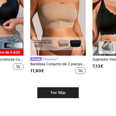
rro de 0,62€
ara uso diario en diversas ocasiones, tallas grandes para mujeres
Barelissa
Barelissa Conjunto de 2 piezas de sujetador bandeau sin costuras con cierre frontal adhesivo para mujer talla grande
7,13€
11,80€
Ver Más