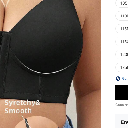
105
110
115
115
120
125
Guí
Gana h
Env