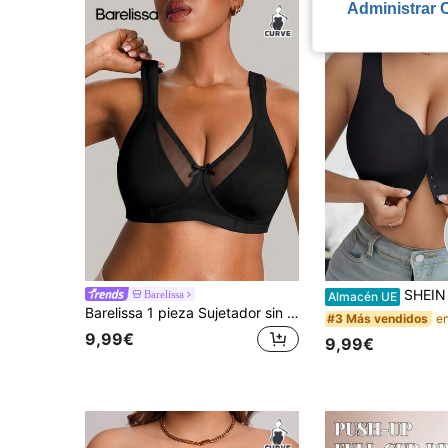
Administrar 
SHEIN Sujetador sin aros para mujer de talla grande, c
Barelissa
Almacén UE
Barelissa 1 pieza Sujetador sin aros talla grande
#3 Más vendidos
9,99€
9,99€