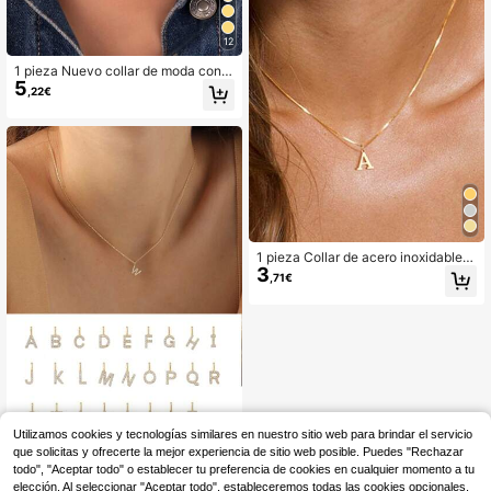
12
1 pieza Nuevo collar de moda con c
5
olgante de clip de papel con letra, c
,22€
adena de cuentas de acero inoxida
ble, para mujer
1 pieza Collar de acero inoxidable
3
minimalista y versátil con 26 letras,
,71€
collares a juego para parejas y mejo
res amigos, regalo ideal para vacaci
ones
Utilizamos cookies y tecnologías similares en nuestro sitio web para brindar el servicio
que solicitas y ofrecerte la mejor experiencia de sitio web posible. Puedes "Rechazar
15
,28€
todo", "Aceptar todo" o establecer tu preferencia de cookies en cualquier momento a tu
FOREVER QUEEN JEWELRY
elección. Al seleccionar "Aceptar todo", estableceremos todas las cookies opcionales,