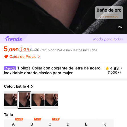
1/6
5
,05€
-2%
5,17€
Precio con IVA e impuestos incluidos
Caída de Precio
1 pieza Collar con colgante de letra de acero
4,83
inoxidable dorado clásico para mujer
(1000+)
Color: Estilo 4
Talla
6 left
2 left
9 left
A
B
C
D
E
K