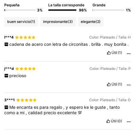
Pequeña
La talla corresponde
Grande
3%
96%
1%
buen servicio
(1)
impresionante
(3)
elegante
(2)
l***4
Color: Plateado / Talla: H
cadena
de
acero
con
letra
de
circonitas
.
brilla
.
muy
bonita
.
Útil
(1)
j***d
Color: Plateado / Talla: P
precioso
Útil
(1)
3***1
Color: Plateado / Talla: D
Me
encanta
es
para
regalo
,
y
espero
ke
le
guste
,
tanto
como
a
mi
,
calidad
precio
excelente
💯
Útil
(0)