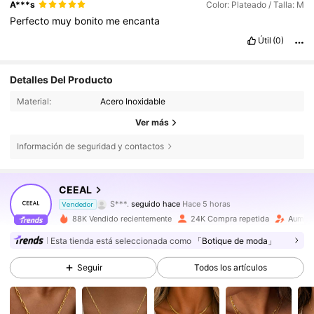
A***s
Color: Plateado / Talla: M
Perfecto
muy
bonito
me
encanta
Útil
(0)
Detalles Del Producto
Material:
Acero Inoxidable
Ver más
Información de seguridad y contactos
9.6K Seguidores
4,86
CEEAL
S***.
seguido hace
Hace 5 horas
e***m
está navegando
Vendedor
9.6K Seguidores
4,86
88K Vendido recientemente
24K Compra repetida
Aument
Esta tienda está seleccionada como
「Botique de moda」
9.6K Seguidores
4,86
Seguir
Todos los artículos
9.6K Seguidores
4,86