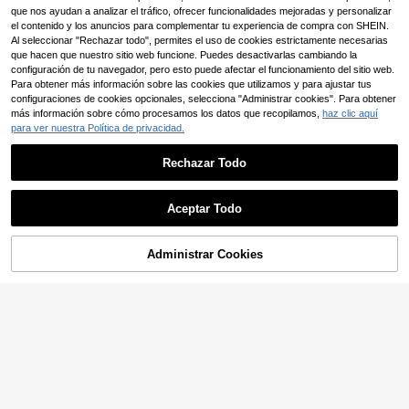
que nos ayudan a analizar el tráfico, ofrecer funcionalidades mejoradas y personalizar
el contenido y los anuncios para complementar tu experiencia de compra con SHEIN.
Al seleccionar "Rechazar todo", permites el uso de cookies estrictamente necesarias
que hacen que nuestro sitio web funcione. Puedes desactivarlas cambiando la
configuración de tu navegador, pero esto puede afectar el funcionamiento del sitio web.
Para obtener más información sobre las cookies que utilizamos y para ajustar tus
configuraciones de cookies opcionales, selecciona "Administrar cookies". Para obtener
más información sobre cómo procesamos los datos que recopilamos,
haz clic aquí
para ver nuestra Política de privacidad.
Rechazar Todo
Aceptar Todo
Administrar Cookies
AÑADIR A LA BOLSA