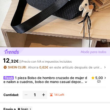
1/7
12
,32€
Precio con IVA e impuestos incluidos
Ahorra
0,62€
en este artículo después de unirte.
1 pieza Bolso de hombro cruzado de mujer d
5,00
e nailon a cuadros, bolso de mano casual depor
(2)
tivo de varios compartimentos, adecuado para
compras y regalo
Cantidad:
14 Left
Envío a
Spain