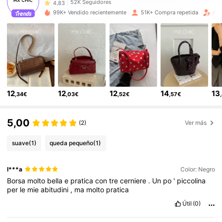
52K Seguidores
4,83
99K+ Vendido recientemente
51K+ Compra repetida
Aum
52K Seguidores
4,83
52K Seguidores
4,83
12
12
12
14
13
52K Seguidores
4,83
,34€
,03€
,52€
,57€
5,00
(2)
Ver más
52K Seguidores
4,83
suave
(1)
queda pequeño
(1)
52K Seguidores
4,83
I***a
Color: Negro
Borsa
molto
bella
e
pratica
con
tre
cerniere
.
Un
po
'
piccolina
52K Seguidores
4,83
per
le
mie
abitudini
,
ma
molto
pratica
Útil
(0)
52K Seguidores
4,83