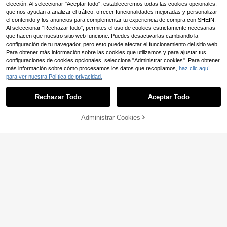
jetas de Gran Capacidad
elección. Al seleccionar "Aceptar todo", estableceremos todas las cookies opcionales,
que nos ayudan a analizar el tráfico, ofrecer funcionalidades mejoradas y personalizar
el contenido y los anuncios para complementar tu experiencia de compra con SHEIN.
Al seleccionar "Rechazar todo", permites el uso de cookies estrictamente necesarias
que hacen que nuestro sitio web funcione. Puedes desactivarlas cambiando la
configuración de tu navegador, pero esto puede afectar el funcionamiento del sitio web.
Para obtener más información sobre las cookies que utilizamos y para ajustar tus
configuraciones de cookies opcionales, selecciona "Administrar cookies". Para obtener
más información sobre cómo procesamos los datos que recopilamos,
haz clic aquí
para ver nuestra Política de privacidad.
Rechazar Todo
Aceptar Todo
Bolsa ligera de maquillaje de Body
Administrar Cookies
AÑADIR A LA BOLSA
pequeño para ir al trabajo, con detal
8
(100+)
les para escalar montañas, bolsa de
9
,63€
Nueva llegada Bolso de hombro de
malla para la taza de agua que pue
dama de tela Oxford con pliegues, b
de acomodar teléfonos móviles, cos
#4 Más vendidos
en Verde Crossbody de mujer
olso cruzado sólido casual y versáti
méticos de Body pequeño y otros ar
(1000+)
l, bolso de mano trenzado personali
tículos unisex
11
zado, plegable y de gran capacidad
,53€