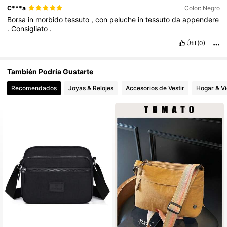
C***a
Color: Negro
Borsa
in
morbido
tessuto
,
con
peluche
in
tessuto
da
appendere
52K Seguidores
4,83
.
Consigliato
.
Útil
(0)
52K Seguidores
4,83
También Podría Gustarte
Recomendados
Joyas & Relojes
Accesorios de Vestir
Hogar & V