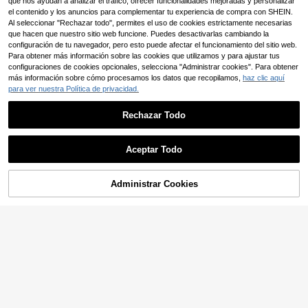
que nos ayudan a analizar el tráfico, ofrecer funcionalidades mejoradas y personalizar
úteos para mujer
el contenido y los anuncios para complementar tu experiencia de compra con SHEIN.
Al seleccionar "Rechazar todo", permites el uso de cookies estrictamente necesarias
que hacen que nuestro sitio web funcione. Puedes desactivarlas cambiando la
configuración de tu navegador, pero esto puede afectar el funcionamiento del sitio web.
Para obtener más información sobre las cookies que utilizamos y para ajustar tus
configuraciones de cookies opcionales, selecciona "Administrar cookies". Para obtener
más información sobre cómo procesamos los datos que recopilamos,
haz clic aquí
para ver nuestra Política de privacidad.
Rechazar Todo
Mostrar artículos similares con stock
Ver todo
Aceptar Todo
Lo sentimos, este producto está agotado.
Veilyse
Veilyse Bragas moldead
Almacén UE
4
Administrar Cookies
AGOTADO
oras de cintura alta sin costuras co
6
,32€
n control de abdomen, faja moldea
1 pieza Shorts moldead
Almacén UE
dora para cintura, bragas adelgaza
ores de cintura alta colombianos, br
#2 Más vendidos
en Encaje en contraste Pantalones moldeadores para
Bragas faja con corchet
Almacén UE
1 pieza Tanga sin costuras para mu
ntes para mujer, levantador de glút
agas moldeadoras con control de a
e
(1000+)
19
jeres
eos y cadera, faja para vientre plan
bdomen, elevador de glúteos con cr
13 Left
,00€
4
o, ropa moldeadora para mujer para
emallera para estilizar piernas, faja
,15€
-46%
7,73€
6
el verano
de compresión, aumento de confian
,10€
za