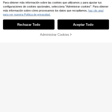
Para obtener más información sobre las cookies que utilizamos y para ajustar tus
configuraciones de cookies opcionales, selecciona "Administrar cookies". Para obtener
más información sobre cómo procesamos los datos que recopilamos,
haz clic aquí
para ver nuestra Política de privacidad.
Sombrero de sol de ala ancha con l
azo para mujer, sombrero de playa,
36 Left
plegable, protección UV 360°, trans
Rechazar Todo
Aceptar Todo
6
,59€
pirable, sombrero de playa para viaj
es de verano
Administrar Cookies
COMPRAR AHORA
AÑADIR A LA BOLSA
6
1 pieza Gorro de punto v
Almacén UE
intage con diseño calado, pañuelo
#2 Más vendidos
en Perlas Sombreros De Mujer
con colgante de perla, gorra de mall
(500+)
a estilo vacacional, boho chic
6
,18€
1 pieza Sombrero de cubo de paja e