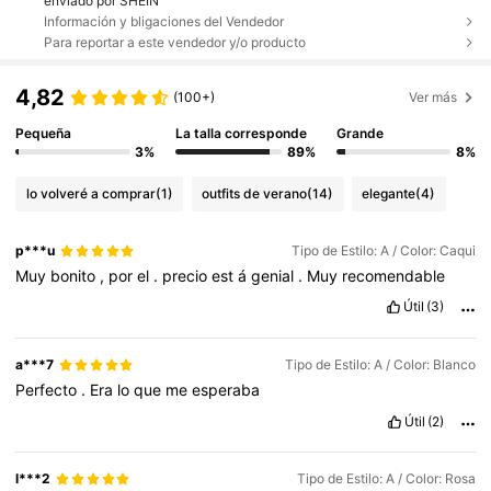
enviado por SHEIN
Información y bligaciones del Vendedor
Para reportar a este vendedor y/o producto
4,82
(100+)
Ver más
Pequeña
La talla corresponde
Grande
3%
89%
8%
lo volveré a comprar
(1)
outfits de verano
(14)
elegante
(4)
p***u
Tipo de Estilo: A / Color: Caqui
Muy
bonito
,
por
el
.
precio
est
á
genial
.
Muy
recomendable
Útil
(3)
a***7
Tipo de Estilo: A / Color: Blanco
Perfecto
.
Era
lo
que
me
esperaba
Útil
(2)
l***2
Tipo de Estilo: A / Color: Rosa