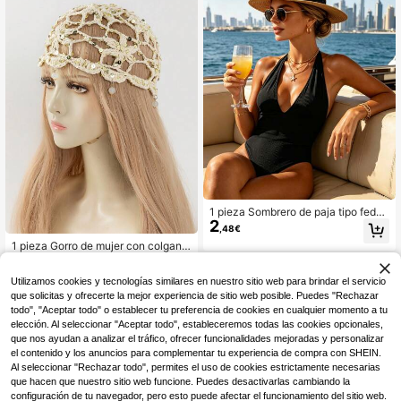
1 pieza Sombrero de paja tipo fedor
2
a para mujer, sombrero Panamá de
,48€
ala ancha con protección UV y cint
1 pieza Gorro de mujer con colgant
a negra, sombrero plegable de vera
5
e de cuentas y lentejuelas florales h
no para yate y vacaciones, moda c
,89€
echo a mano a ganchillo, gorro de p
asual
Utilizamos cookies y tecnologías similares en nuestro sitio web para brindar el servicio
unto fino hueco de moda para prima
vera/otoño, adecuado para estilo b
que solicitas y ofrecerte la mejor experiencia de sitio web posible. Puedes "Rechazar
ohemio, playa, viajes, uso diario
todo", "Aceptar todo" o establecer tu preferencia de cookies en cualquier momento a tu
elección. Al seleccionar "Aceptar todo", estableceremos todas las cookies opcionales,
que nos ayudan a analizar el tráfico, ofrecer funcionalidades mejoradas y personalizar
el contenido y los anuncios para complementar tu experiencia de compra con SHEIN.
Al seleccionar "Rechazar todo", permites el uso de cookies estrictamente necesarias
que hacen que nuestro sitio web funcione. Puedes desactivarlas cambiando la
configuración de tu navegador, pero esto puede afectar el funcionamiento del sitio web.