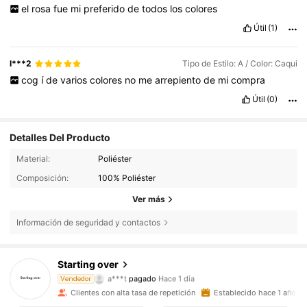
el
rosa
fue
mi
preferido
de
todos
los
colores
Útil
(1)
l***2
Tipo de Estilo: A / Color: Caqui
cog
í
de
varios
colores
no
me
arrepiento
de
mi
compra
Útil
(0)
Detalles Del Producto
Material:
Poliéster
Composición:
100% Poliéster
Ver más
Información de seguridad y contactos
Starting over
187 Seguidores
4,86
a***t
pagado
Hace 1 día
Vendedor
a***2
seguido hace
Hace 1 día
Clientes con alta tasa de repetición
Establecido hace 1 año
187 Seguidores
4,86