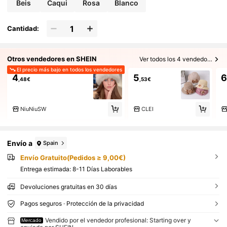
Beis
Caqui
Rosa
Blanco
Cantidad:
Otros vendedores en SHEIN
Ver todos los 4 vendedores
El precio más bajo en todos los vendedores
4
5
6
,48€
,53€
NiuNiuSW
CLEI
Envío a
Spain
Envío Gratuito(Pedidos ≥ 9,00€)
Entrega estimada:
8-11 Días Laborables
Devoluciones gratuitas en 30 días
Pagos seguros · Protección de la privacidad
Vendido por el vendedor profesional: Starting over y
Mercado