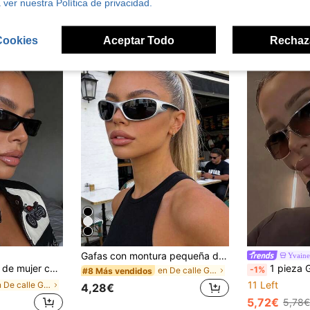
 ver nuestra Política de privacidad.
ron
Cookies
Aceptar Todo
Rechaz
Gafas con montura pequeña de plata estilo retro de los 2000, adecuadas para mujeres y hombres, para uso al aire libre, viajes, playa, uso casual y fiestas
Yvaine
estilo callejero, vacaciones, viajes, playa, actividades al aire libre y turismo
1 pieza Gafas de moda futuristas hueca
-1%
en De calle Gafas y accesorios para gafas de mujer
#8 Más vendidos
11 Left
en De calle Gafas y accesorios para gafas de mujer
4,28€
5,72€
5,78€