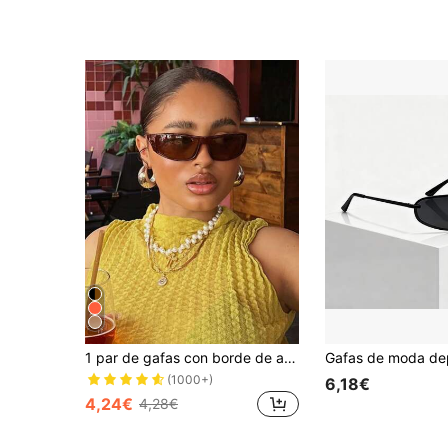
1 par de gafas con borde de acrílico de estilo Y2K para mujeres, adecuadas para actividades diarias al aire libre, festivales de música Y2K, vacaciones de verano en la playa, viajes al aire libre. Montura oversize de estilo callejero Y2K, adecuada para festivales de música, estilo universitario, temporada de regreso a clases
(1000+)
6,18€
4,24€
4,28€