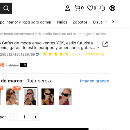
0
0
ar. Press Enter to select.
pa interior y ropa para dormir
Niños
Zapatos
Bisutería Y Accesorio
1 pieza Gafas de moda envolventes Y2K, estilo futurista del milenio, gafas de estilo europeo y americano, gafas personalizadas integradas
a Gafas de moda envolventes Y2K, estilo futurista
lenio, gafas de estilo europeo y americano, gafas
alizadas integradas
c25021274501389799
(1000+ Comentarios)
3€
-1%
ICE AND AVAILABILITY
4,58€
 de marco:
Rojo cereza
Imagen grande
ad: