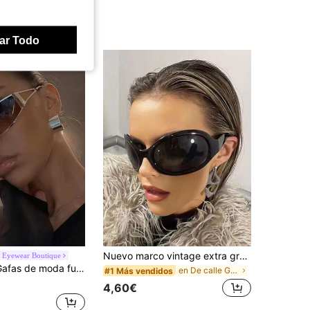
ar Todo
Nuevo marco vintage extra grande de de cristal de gran tamaño, accesorios de moda para múltiples ocasiones como , básicos de ropa para mujer para otoño e invierno, regalos casuales de negocios para vacaciones de verano en la playa, al aire libre y viajes
 Eyewear Boutique
s Y2K, gafas de moda de estilo callejero retro personalizadas para mujeres
en De calle Gafas y accesorios para gafas de mujer
#1 Más vendidos
4,60€