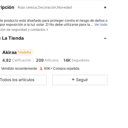
ipción
Rojo cereza,Decoración,Novedad
ste producto está diseñado para proteger contra el riesgo de daños o
4,82
209
14K
por exposición a la luz solar. 2) No debe utilizarse para la observaci
...
Ver todo
ta del sol. 3) No debe utilizarse para la protección contra fuentes d
ción de seguridad y contactos
tificial, como por ejemplo, solariums. 4) No debe utilizarse como prot
ocular contra riesgos de impacto mecánico.
 La Tienda
4,82
209
14K
Akiraa
Vendedor
4,82
209
14K
Calificación
Artículos
Seguidores
l***o
pagado
Hace 1 día
 Vendido recientemente
60K+ Compra repetida
4,82
209
14K
Todos los artículos
Seguir
4,82
209
14K
4,82
209
14K
4,82
209
14K