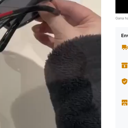
Gana h
Env