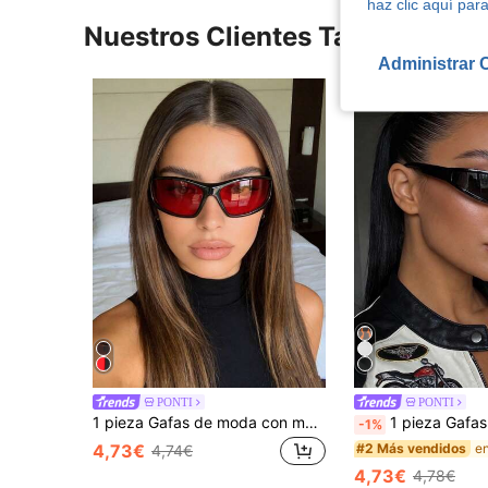
haz clic aquí para
Nuestros Clientes También Vie
Administrar 
PONTI
PONTI
1 pieza Gafas de moda con marco pequeño y borde para mujer, de estilo casual y personalizado, adecuadas para festivales de música, ciclismo, playa, accesorios de verano, vacaciones en la playa, exteriores, viajes, de color negro a la moda
1 pieza Gafas de mujer con marco pequeño estilo futurista Y2K de moda, adecuadas para uso diario, 
-1%
#2 Más vendidos
4,73€
4,74€
4,73€
4,78€