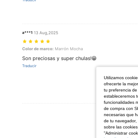
a***1
13 Aug,2025
Color de marco: Marrón Mocha
Color de marco:
Marrón Mocha
Son preciosas y super chulas!😁
Traducir
Utilizamos cookies
ofrecerte la mejo
tu preferencia de
estableceremos to
funcionalidades m
de compra con SH
Ver Más Re
necesarias que h
de tu navegador, 
sobre las cookies
"Administrar coo