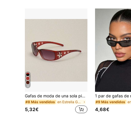
4
Gafas de moda de una sola pieza para mujer en color burdeos, decoradas con patrón de estrellas y strass, accesorio de estilo versátil, adecuado para uso diario y fiestas, accesorio de playa, gafas de estilo Y2K para festivales de música, perfecto para vacaciones de verano en la playa, actividades al aire libre, viajes, esencial para la temporada de regreso a la escuela
en Estrella Gafas y accesorios para gafas de mujer
#8 Más vendidos
#9 Más vendidos
5,32€
4,68€