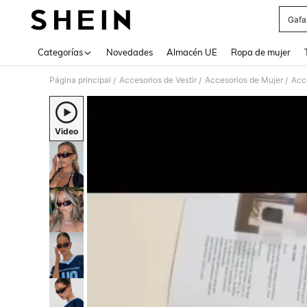
Gafa
Use up 
Categorías
Novedades
Almacén UE
Ropa de mujer
Página principal
Accesorios de Vestir
Accesorios de Mujer
Acc
/
/
/
Video