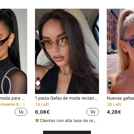
1 par de gafas de moda para mujer con marco pequeño envolvente negro, gafas vanguardistas Y2K, gafas futuristas de marco estrecho y pequeño para mujer
1 pieza Gafas de moda rectangulares retro multifuncionales de estilo futurista sin marco, decoración con letras personalizadas para mujer
14 Left
28 Left
en Invierno Gafas y accesorios para gafas de mujer
6,08€
4,28€
Clientes con alta tasa de repetición