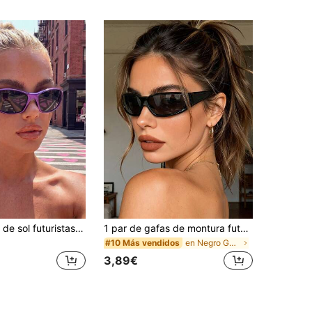
Nuevas gafas de sol futuristas de tecnología Y2K estilo europeo y americano, gafas retro de alta gama estilo callejero para chicas, adecuadas para combinar con atuendos, viajes, accesorios de verano, estilo deportivo, conducir, festivales, playa, EDM, vacaciones, salidas familiares, golf, senderismo, vestir elegante, accesorios de estilo callejero, ambiente de vacaciones
1 par de gafas de montura futurista de moda, estilo Y2K lindo, adecuadas para la playa, viajes al aire libre en verano, estilo Ibiza
en Negro Gafas y accesorios para gafas de mujer
#10 Más vendidos
3,89€