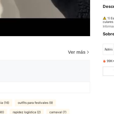
Descr
1) E
culares 
ón direc
Informa
e luz ar
ección 
Sobre
)
Ver más
99K+
ia (16)
outfits para festivales (9)
90)
rapidez logística (2)
carnaval (7)