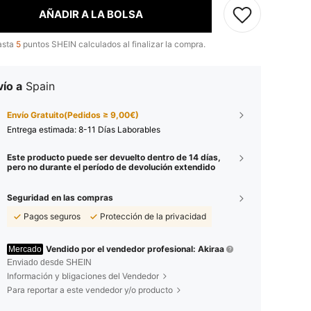
AÑADIR A LA BOLSA
asta
5
puntos SHEIN calculados al finalizar la compra.
ío a
Spain
Envío Gratuito(Pedidos ≥ 9,00€)
Entrega estimada:
8-11 Días Laborables
Este producto puede ser devuelto dentro de 14 días,
pero no durante el período de devolución extendido
Seguridad en las compras
Pagos seguros
Protección de la privacidad
Vendido por el vendedor profesional: Akiraa
Mercado
Enviado desde SHEIN
Información y bligaciones del Vendedor
Para reportar a este vendedor y/o producto