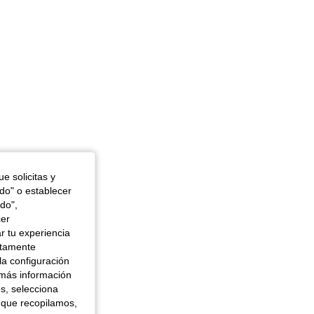
e solicitas y
odo" o establecer
do",
cer
r tu experiencia
ctamente
la configuración
 más información
es, selecciona
 que recopilamos,