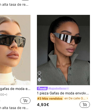
Clientes con alta tasa de repetición
to para mujer, adecuadas para uso en la calle, viajes, playa, estilo deportivo, conducir y actividades al aire libre
#bajoelreflector
1 pieza Gafas de moda envolventes sin marco, Gafas de estilo futurista Y2K personalizadas para fotografía callejera para mujeres, adecuadas para uso diario, estilo callejero, vacaciones, viajes, playa, actividades al aire turismo
100+)
en De calle Gafas y accesorios para gafas de mujer
#3 Más vendidos
€
4,93€
Clientes con alta tasa de repetición