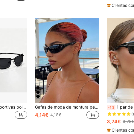
Gafas de moda deportivas polarizadas con de forma ovalada + Estuche con cremallera, ultra ligeras, duraderas, gafas de moda para mujer, unisex, excelente opción de regalo
Gafas de moda de montura pequeña y negra de estilo retro unisex, de plástico de estilo callejero, para fiestas Y2K, playa y uso diario
1 par de gafas de moda estilo Ins con marco envuelto exquisi
-1%
4,14€
(
4,18€
3,74€
3,78