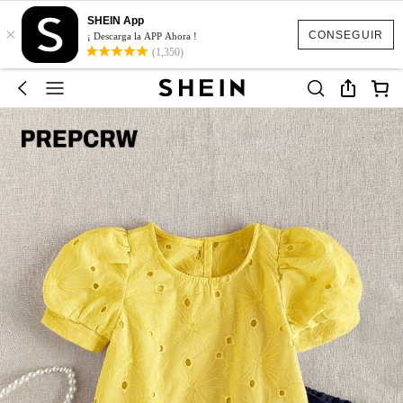
SHEIN App
×
CONSEGUIR
¡ Descarga la APP Ahora !
(1,350)