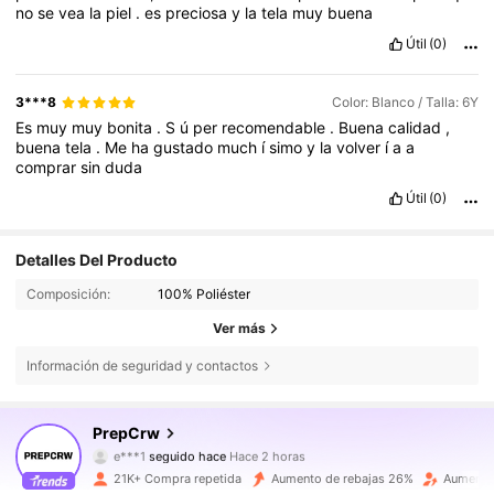
no
se
vea
la
piel
.
es
preciosa
y
la
tela
muy
buena
Útil
(0)
3***8
Color: Blanco / Talla: 6Y
Es
muy
muy
bonita
.
S
ú
per
recomendable
.
Buena
calidad
,
buena
tela
.
Me
ha
gustado
much
í
simo
y
la
volver
í
a
a
comprar
sin
duda
Útil
(0)
Detalles Del Producto
Composición:
100% Poliéster
Ver más
Información de seguridad y contactos
59K Seguidores
4,89
PrepCrw
e***1
seguido hace
Hace 2 horas
l***a
está navegando
59K Seguidores
4,89
21K+ Compra repetida
Aumento de rebajas 26%
Aumento