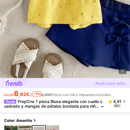
1/7
6
,92€
-1%
6,99€
Desde
Precio con IVA e impuestos incluidos
PrepCrw 1 pieza Blusa elegante con cuello c
4,91
uadrado y mangas de pétalos bordada para niñ
(80)
as jóvenes, adecuada para salidas, reuniones, f
estivales, primavera, verano, bodas
Color: Amarillo