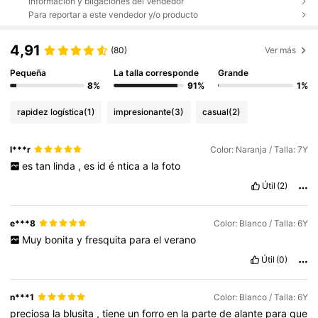
Información y bligaciones del Vendedor
Para reportar a este vendedor y/o producto
4,91
(80)
Ver más
Pequeña
La talla corresponde
Grande
8%
91%
1%
rapidez logística
(1)
impresionante
(3)
casual
(2)
l***r
Color: Naranja / Talla: 7Y
es
tan
linda
,
es
id
é
ntica
a
la
foto
Útil
(2)
e***8
Color: Blanco / Talla: 6Y
Muy
bonita
y
fresquita
para
el
verano
Útil
(0)
n***1
Color: Blanco / Talla: 6Y
preciosa
la
blusita
,
tiene
un
forro
en
la
parte
de
alante
para
que