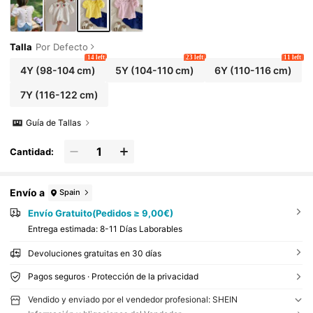
Talla
Por Defecto
14 left
23 left
11 left
4Y
(98-104 cm)
5Y
(104-110 cm)
6Y
(110-116 cm)
7Y
(116-122 cm)
Guía de Tallas
Cantidad:
Envío a
Spain
Envío Gratuito(Pedidos ≥ 9,00€)
Entrega estimada:
8-11 Días Laborables
Devoluciones gratuitas en 30 días
Pagos seguros · Protección de la privacidad
Vendido y enviado por el vendedor profesional: SHEIN