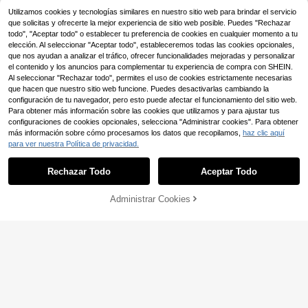
,49€
Utilizamos cookies y tecnologías similares en nuestro sitio web para brindar el servicio
que solicitas y ofrecerte la mejor experiencia de sitio web posible. Puedes "Rechazar
todo", "Aceptar todo" o establecer tu preferencia de cookies en cualquier momento a tu
elección. Al seleccionar "Aceptar todo", estableceremos todas las cookies opcionales,
que nos ayudan a analizar el tráfico, ofrecer funcionalidades mejoradas y personalizar
el contenido y los anuncios para complementar tu experiencia de compra con SHEIN.
Al seleccionar "Rechazar todo", permites el uso de cookies estrictamente necesarias
que hacen que nuestro sitio web funcione. Puedes desactivarlas cambiando la
configuración de tu navegador, pero esto puede afectar el funcionamiento del sitio web.
Para obtener más información sobre las cookies que utilizamos y para ajustar tus
configuraciones de cookies opcionales, selecciona "Administrar cookies". Para obtener
más información sobre cómo procesamos los datos que recopilamos,
haz clic aquí
para ver nuestra Política de privacidad.
Rechazar Todo
Aceptar Todo
Administrar Cookies
AÑADIR A LA BOLSA