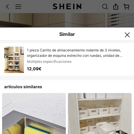
Similar
1 pieza Carrito de almacenamiento rodante de 3 niveles,
organizador de esquina estrecho con ruedas, unidad de
estantería móvil delgada para baño, cocina, lavandería &
Múltiples especificaciones
espacios pequeños
12,09€
artículos similares