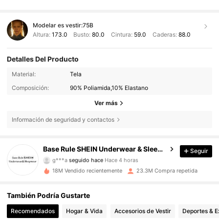
Modelar es vestir:
75B
Altura:
173.0
Busto:
80.0
Cintura:
59.0
Caderas:
88.0
Detalles Del Producto
Material:
Tela
Composición:
90% Poliamida,10% Elastano
Ver más
Información de seguridad y contactos
1.1M Seguidores
4,87
Base Rule SHEIN Underwear & Sleepwear
Seguir
g***a
seguido hace
Hace 4 horas
k***8
está navegando
1.1M Seguidores
4,87
18M Vendido recientemente
23.3M Compra repetida
También Podría Gustarte
1.1M Seguidores
4,87
Recomendados
Hogar & Vida
Accesorios de Vestir
Deportes & E