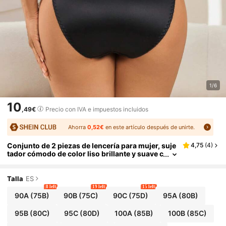
1/6
10
,49€
Precio con IVA e impuestos incluidos
Ahorra
0,52€
en este artículo después de unirte.
Conjunto de 2 piezas de lencería para mujer, suje
4,75
(
4
)
tador cómodo de color liso brillante y suave c
on encaje floral y ribete festoneado, copa bal
cón con aros y efecto levantador instantáneo, ver
ano
Talla
ES
8 left
19 left
15 left
90A
(75B)
90B
(75C)
90C
(75D)
95A
(80B)
95B
(80C)
95C
(80D)
100A
(85B)
100B
(85C)