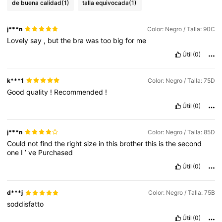
de buena calidad
(1)
talla equivocada
(1)
j***n
Color: Negro / Talla: 90C
Lovely
say
,
but
the
bra
was
too
big
for
me
Útil
(0)
k***1
Color: Negro / Talla: 75D
Good
quality
!
Recommended
!
Útil
(0)
j***n
Color: Negro / Talla: 85D
Could
not
find
the
right
size
in
this
brother
this
is
the
second
one
I
’
ve
Purchased
Útil
(0)
d***j
Color: Negro / Talla: 75B
soddisfatto
Útil
(0)