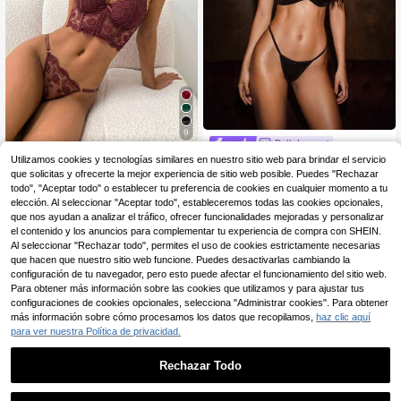
9
Bellabeso
Aloruh
Bella Beso 1 Set/2 piezas Conj
Utilizamos cookies y tecnologías similares en nuestro sitio web para brindar el servicio
NEW
6
unto de Sujetador y Bragas, Lencerí
que solicitas y ofrecerte la mejor experiencia de sitio web posible. Puedes "Rechazar
Aloruh Set de 2 piezas d
Almacén UE
,62€
a de Cuero Reflectante con Cuello
10
e lencería romántica blanca de suje
todo", "Aceptar todo" o establecer tu preferencia de cookies en cualquier momento a tu
,49€
Halter y Espalda Descubierta, Conj
tador largo para mujer
elección. Al seleccionar "Aceptar todo", estableceremos todas las cookies opcionales,
unto de Tanga, Diseño Nuevo 26SS
que nos ayudan a analizar el tráfico, ofrecer funcionalidades mejoradas y personalizar
para Uso Diario Casual en Casa
el contenido y los anuncios para complementar tu experiencia de compra con SHEIN.
Al seleccionar "Rechazar todo", permites el uso de cookies estrictamente necesarias
que hacen que nuestro sitio web funcione. Puedes desactivarlas cambiando la
configuración de tu navegador, pero esto puede afectar el funcionamiento del sitio web.
Para obtener más información sobre las cookies que utilizamos y para ajustar tus
configuraciones de cookies opcionales, selecciona "Administrar cookies". Para obtener
más información sobre cómo procesamos los datos que recopilamos,
haz clic aquí
para ver nuestra Política de privacidad.
Rechazar Todo