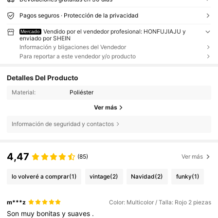
Pagos seguros · Protección de la privacidad
Vendido por el vendedor profesional: HONFUJIAJU y
Mercado
enviado por SHEIN
Información y bligaciones del Vendedor
Para reportar a este vendedor y/o producto
Detalles Del Producto
Material:
Poliéster
Ver más
Información de seguridad y contactos
4,47
(85)
Ver más
lo volveré a comprar
(1)
vintage
(2)
Navidad
(2)
funky
(1)
m***z
Color: Multicolor / Talla: Rojo 2 piezas
Son
muy
bonitas
y
suaves
.