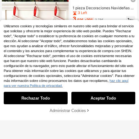
1 pieza Decoraciones Navideñas C
alcetín Colgante Rojo/Blanco-Verd
3 Left
e Calcetín de Lana Tejido Colgante
3
,02€
-20%
3,78€
Calcetines Navideños con Letras C
alcetines con Copos de Nieve Ador
Utilizamos cookies y tecnologías similares en nuestro sitio web para brindar el servicio
no Colgante para Árbol de Navidad,
que solicitas y ofrecerte la mejor experiencia de sitio web posible. Puedes "Rechazar
Decoración Árbol de Navidad, Deco
todo", "Aceptar todo" o establecer tu preferencia de cookies en cualquier momento a tu
ración Navideña
elección. Al seleccionar "Aceptar todo", estableceremos todas las cookies opcionales,
que nos ayudan a analizar el tráfico, ofrecer funcionalidades mejoradas y personalizar
el contenido y los anuncios para complementar tu experiencia de compra con SHEIN.
Al seleccionar "Rechazar todo", permites el uso de cookies estrictamente necesarias
que hacen que nuestro sitio web funcione. Puedes desactivarlas cambiando la
configuración de tu navegador, pero esto puede afectar el funcionamiento del sitio web.
Para obtener más información sobre las cookies que utilizamos y para ajustar tus
configuraciones de cookies opcionales, selecciona "Administrar cookies". Para obtener
Decoraciones de Navidad 2026, Ca
más información sobre cómo procesamos los datos que recopilamos,
haz clic aquí
2
lcetines de Navidad con Letras, Cal
,84€
para ver nuestra Política de privacidad.
cetines Largos de Navidad, Suminis
tros para Fiestas de Navidad, Decor
ación para Fiestas de Navidad, Dec
Rechazar Todo
Aceptar Todo
oración de Chimenea, Decoración d
e Jardín, Decoración de Árbol de N
avidad, Decoración de Manija de P
Administrar Cookies
AÑADIR A LA BOLSA
uerta de Habitación de Navidad, Ca
lcetines de Navidad Personalizados
con Iniciales, Decoración de Nombr
12 PIEZAS Adornos de cristal en for
e DIY, Decoración Navideña del Ho
2
ma de árbol con colgantes - Decora
,84€
gar, Adornos de Árbol de Navidad, R
ciones colgantes de acrílico en for
egalos Sorpresa de Nochebuena, At
ma de copos de nieve y carámbano