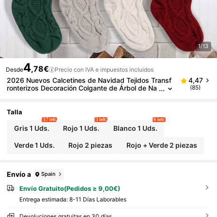
1/13
4
,78€
Desde
Precio con IVA e impuestos incluidos
2026 Nuevos Calcetines de Navidad Tejidos Transf
4,47
ronterizos Decoración Colgante de Árbol de Na
(85)
vidad Calcetines Bolsa de Regalo de Caramelos
Decoración Navideña Calcetines de Navidad Calceti
nes Grandes Colgantes de Árbol de Navidad Bolsa
Talla
de Regalo de Caramelos Tejidos de Diamante
17 left
3 left
6 left
Gris 1 Uds.
Rojo 1 Uds.
Blanco 1 Uds.
Verde 1 Uds.
Rojo 2 piezas
Rojo + Verde 2 piezas
Envío a
Spain
Envío Gratuito(Pedidos ≥ 9,00€)
Entrega estimada:
8-11 Días Laborables
Devoluciones gratuitas en 30 días