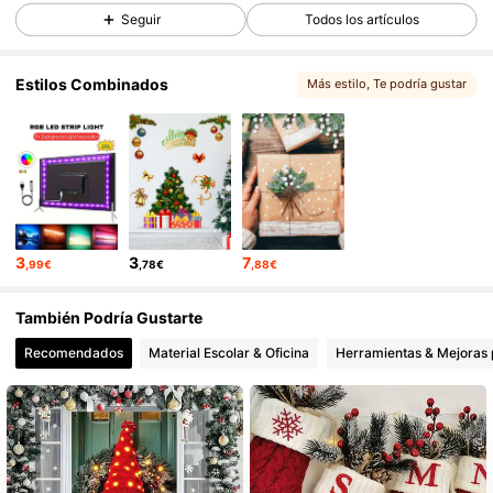
341 Seguidores
4,89
Seguir
Todos los artículos
341 Seguidores
4,89
Estilos Combinados
Más estilo
, Te podría gustar
341 Seguidores
4,89
341 Seguidores
4,89
341 Seguidores
4,89
3
3
7
,99€
,78€
,88€
341 Seguidores
4,89
También Podría Gustarte
341 Seguidores
4,89
Recomendados
Material Escolar & Oficina
Herramientas & Mejoras 
341 Seguidores
4,89
341 Seguidores
4,89