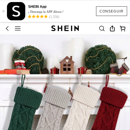
SHEIN App
×
CONSEGUIR
¡ Descarga la APP Ahora !
(1,350)