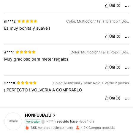
Útil
(0)
m***z
Color: Multicolor / Talla: Blanco 1 Uds.
Es
muy
bonita
y
suave
!
Útil
(0)
a***r
Color: Multicolor / Talla: Rojo 1 Uds.
Muy
gracioso
para
meter
regalos
Útil
(0)
3***8
Color: Multicolor / Talla: Rojo + Verde 2 piezas
¡
PERFECTO
!
VOLVERIA
A
COMPRARLO
Útil
(0)
341 Seguidores
4,89
HONFUJIAJU
k***h
seguido hace
Hace 1 día
341 Seguidores
Vendedor
4,89
7.5K Vendido recientemente
1.2K Compra repetida