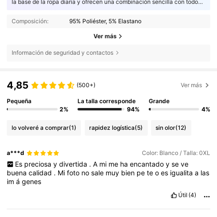
la base de la ropa diaria y ofrecen una combinación sencilla con todo
en su armario
Composición:
95% Poliéster, 5% Elastano
Ver más
Información de seguridad y contactos
4,85
(500+)
Ver más
Pequeña
La talla corresponde
Grande
2%
94%
4%
lo volveré a comprar
(1)
rapidez logística
(5)
sin olor
(12)
a***d
Color: Blanco / Talla: 0XL
Es
preciosa
y
divertida
.
A
mi
me
ha
encantado
y
se
ve
buena
calidad
.
Mi
foto
no
sale
muy
bien
pe
te
o
es
igualita
a
las
im
á
genes
Útil
(4)