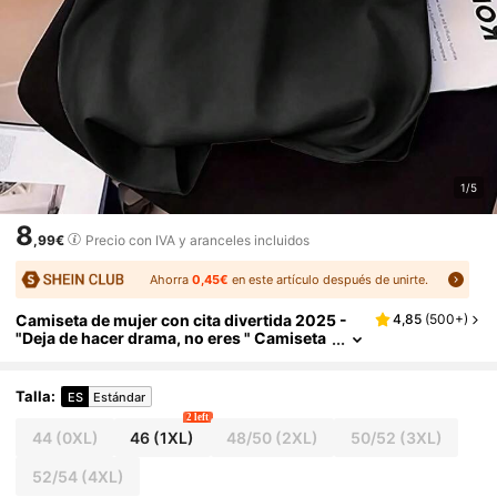
1/5
8
,99€
Precio con IVA y aranceles incluidos
Ahorra
0,45€
en este artículo después de unirte.
Camiseta de mujer con cita divertida 2025 -
4,85
(
500+
)
"Deja de hacer drama, no eres " Camiseta
gráfica, uso casual al aire libre negro vera
no
Talla
:
ES
Estándar
2 left
44
(0XL)
46
(1XL)
48/50
(2XL)
50/52
(3XL)
52/54
(4XL)