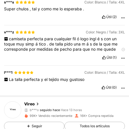
s***s
Color: Blanco / Talla: 4XL
Super
chulos
,
tal
y
como
me
lo
esperaba
.
Útil
(2)
v***z
Color: Negro / Talla: 3XL
camiseta
perfecta
para
cualquier
fil
ó
logo
ingl
é
s
con
un
toque
muy
simp
á
tico
.
de
talla
pido
una
m
á
s
de
la
que
me
corresponde
por
medidas
de
pecho
para
que
no
me
quede
ajustada
al
cuerpo
.
el
color
se
corresponde
con
el
pedido
.
Útil
(1)
l***1
Color: Blanco / Talla: 4XL
La
talla
perfecta
y
el
tejido
muy
gustoso
Útil
(0)
4.3K Seguidores
4,75
Vireo
b***o
seguido hace
Hace 13 horas
x***6
está navegando
4.3K Seguidores
4,75
99K+ Vendido recientemente
16K+ Compra repetida
Seguir
Todos los artículos