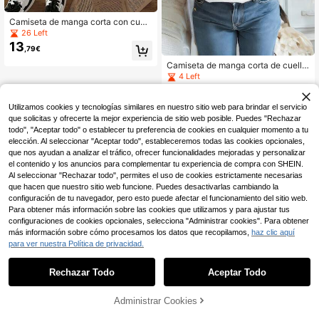
Camiseta de manga corta con cuell
o redondo y estampado artístico de
26 Left
gato negro de Dalí, adecuada para
13
,79€
primavera, otoño y vacaciones de v
erano, talla grande para mujer
Camiseta de manga corta de cuello
redondo con estampado de moda p
4 Left
ara mujer de talla grande, top de ver
7
,19€
ano esencial minimalista y cómodo,
lavable a máquina para uso diario e
Utilizamos cookies y tecnologías similares en nuestro sitio web para brindar el servicio
n color blanco
que solicitas y ofrecerte la mejor experiencia de sitio web posible. Puedes "Rechazar
todo", "Aceptar todo" o establecer tu preferencia de cookies en cualquier momento a tu
elección. Al seleccionar "Aceptar todo", estableceremos todas las cookies opcionales,
que nos ayudan a analizar el tráfico, ofrecer funcionalidades mejoradas y personalizar
el contenido y los anuncios para complementar tu experiencia de compra con SHEIN.
Al seleccionar "Rechazar todo", permites el uso de cookies estrictamente necesarias
que hacen que nuestro sitio web funcione. Puedes desactivarlas cambiando la
configuración de tu navegador, pero esto puede afectar el funcionamiento del sitio web.
Para obtener más información sobre las cookies que utilizamos y para ajustar tus
configuraciones de cookies opcionales, selecciona "Administrar cookies". Para obtener
más información sobre cómo procesamos los datos que recopilamos,
haz clic aquí
para ver nuestra Política de privacidad.
Rechazar Todo
Aceptar Todo
Administrar Cookies
AÑADIR A LA BOLSA