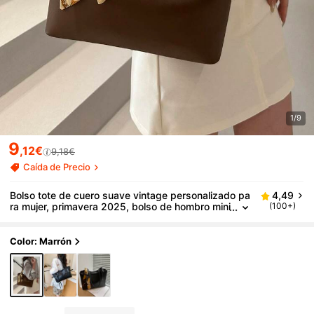
1/9
9
,12€
9,18€
Caída de Precio
Bolso tote de cuero suave vintage personalizado pa
4,49
ra mujer, primavera 2025, bolso de hombro mini
(100+)
malista para oficina y desplazamientos, materia
l PU
Color: Marrón