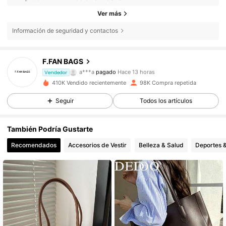
Ver más
Información de seguridad y contactos
F.FAN BAGS
36K Seguidores
4,76
a***a
pagado
Hace 13 horas
Vendedor
410K Vendido recientemente
98K Compra repetida
36K Seguidores
4,76
Seguir
Todos los artículos
También Podría Gustarte
36K Seguidores
4,76
Recomendados
Accesorios de Vestir
Belleza & Salud
Deportes &
36K Seguidores
4,76
36K Seguidores
4,76