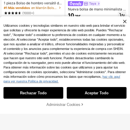
1 pieza Bolso de hombro versátil de
Taya
unicolor de lujo para mujer, nuevo b
#1 Más vendidos
en Marrón Bolsos De Mano Para Mujer
Nueva bolsa de mano minimalista y
olso de mano de gran capacidad y
(1000+)
retro de gran capacidad, con cierre
10
moda para damas
,29€
de cremallera, ligera y suave para e
9
,92€
l hombro, adecuada para uso diario
casual y playa de mujeres
Utilizamos cookies y tecnologías similares en nuestro sitio web para brindar el servicio
que solicitas y ofrecerte la mejor experiencia de sitio web posible. Puedes "Rechazar
todo", "Aceptar todo" o establecer tu preferencia de cookies en cualquier momento a tu
elección. Al seleccionar "Aceptar todo", estableceremos todas las cookies opcionales,
que nos ayudan a analizar el tráfico, ofrecer funcionalidades mejoradas y personalizar
el contenido y los anuncios para complementar tu experiencia de compra con SHEIN.
Al seleccionar "Rechazar todo", permites el uso de cookies estrictamente necesarias
que hacen que nuestro sitio web funcione. Puedes desactivarlas cambiando la
configuración de tu navegador, pero esto puede afectar el funcionamiento del sitio web.
Para obtener más información sobre las cookies que utilizamos y para ajustar tus
configuraciones de cookies opcionales, selecciona "Administrar cookies". Para obtener
más información sobre cómo procesamos los datos que recopilamos,
haz clic aquí
para ver nuestra Política de privacidad.
Rechazar Todo
Aceptar Todo
4
Administrar Cookies
AÑADIR A LA BOLSA
6
MX CHIC
Taya
1 pieza Bolso de hombro de unicolo
r de PU para mujer, bolso de mano v
Bolso Tote de Gran Capacidad con
16
,71€
intage de gran capacidad de PU co
Estampado de Letras de Moda. Ape
10
,57€
n adorno de bola de pelo, adecuado
rtura con Cremallera, Estilo Ligero y