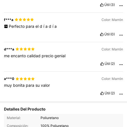
Útil
(3)
f***a
Color: Marrón
Perfecto
para
el
d
í
a
d
í
a
Útil
(0)
d***a
Color: Marrón
me
encanto
calidad
precio
genial
Útil
(2)
a***0
Color: Marrón
muy
bonita
para
su
valor
Útil
(2)
Detalles Del Producto
Material:
Poliuretano
Composición:
100% Poliuretano