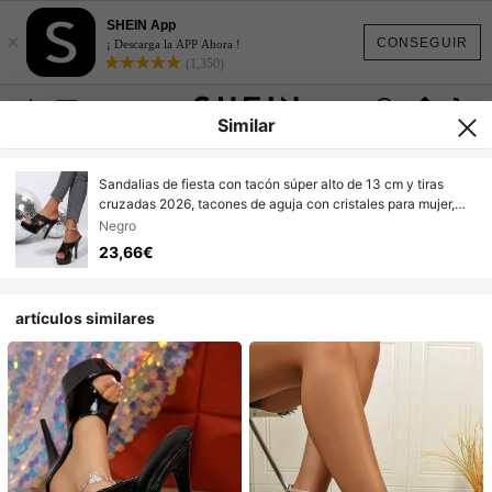
SHEIN App
×
CONSEGUIR
¡ Descarga la APP Ahora !
(1,350)
Similar
Sandalias de fiesta con tacón súper alto de 13 cm y tiras
cruzadas 2026, tacones de aguja con cristales para mujer,
para pasarela y boda, cómodas, tacones de plataforma,
Negro
zapatos de verano
23,66€
artículos similares