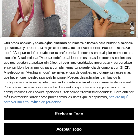
5
2026 Nuevos mocasines planos par
Utilizamos cookies y tecnologías similares en nuestro sitio web para brindar el servicio
a mujer, zapatos casuales de suela
14
que solicitas y ofrecerte la mejor experiencia de sitio web posible. Puedes "Rechazar
Zapatos de mujer con decoración d
,50€
blanda y versátiles de moda con cie
e perlas y rhinestones, estilo dulce
todo", "Aceptar todo" o establecer tu preferencia de cookies en cualquier momento a tu
12
rre de slip-on
,24€
de verano en ante fucsia con punta
elección. Al seleccionar "Aceptar todo", estableceremos todas las cookies opcionales,
redonda, cómodos y casuales, eleg
que nos ayudan a analizar el tráfico, ofrecer funcionalidades mejoradas y personalizar
antes y versátiles para uso en la ofi
el contenido y los anuncios para complementar tu experiencia de compra con SHEIN.
cina
Al seleccionar "Rechazar todo", permites el uso de cookies estrictamente necesarias
que hacen que nuestro sitio web funcione. Puedes desactivarlas cambiando la
configuración de tu navegador, pero esto puede afectar el funcionamiento del sitio web.
Para obtener más información sobre las cookies que utilizamos y para ajustar tus
configuraciones de cookies opcionales, selecciona "Administrar cookies". Para obtener
más información sobre cómo procesamos los datos que recopilamos,
haz clic aquí
para ver nuestra Política de privacidad.
Rechazar Todo
Aceptar Todo