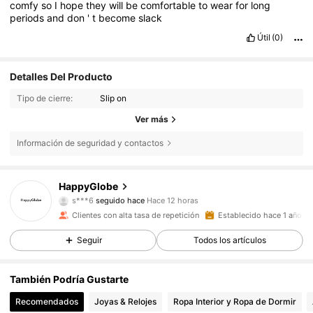
comfy
so
I
hope
they
will
be
comfortable
to
wear
for
long
periods
and
don
'
t
become
slack
Útil
(0)
Detalles Del Producto
Tipo de cierre:
Slip on
Ver más
Información de seguridad y contactos
2.6K Seguidores
4,88
HappyGlobe
s***6
seguido hace
Hace 12 horas
Clientes con alta tasa de repetición
Establecido hace 1 año
2.6K Seguidores
4,88
Seguir
Todos los artículos
2.6K Seguidores
4,88
También Podría Gustarte
Recomendados
Joyas & Relojes
Ropa Interior y Ropa de Dormir