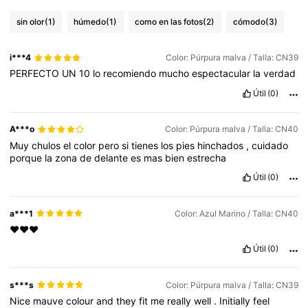
sin olor
(1)
húmedo
(1)
como en las fotos
(2)
cómodo
(3)
i***4
Color: Púrpura malva / Talla: CN39
PERFECTO
UN
10
lo
recomiendo
mucho
espectacular
la
verdad
Útil
(0)
A***o
Color: Púrpura malva / Talla: CN40
Muy
chulos
el
color
pero
si
tienes
los
pies
hinchados
,
cuidado
porque
la
zona
de
delante
es
mas
bien
estrecha
Útil
(0)
a***1
Color: Azul Marino / Talla: CN40
❤️❤️❤️
Útil
(0)
s***s
Color: Púrpura malva / Talla: CN39
Nice
mauve
colour
and
they
fit
me
really
well
.
Initially
feel