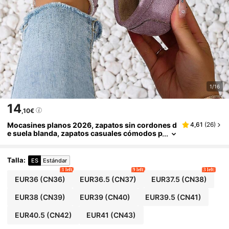
1/16
14
,10€
Mocasines planos 2026, zapatos sin cordones d
4,61
(
26
)
e suela blanda, zapatos casuales cómodos p
ara todas las estaciones, zapatos de trabajo
Talla
:
ES
Estándar
1 left
9 left
3 left
EUR36
(CN36)
EUR36.5
(CN37)
EUR37.5
(CN38)
EUR38
(CN39)
EUR39
(CN40)
EUR39.5
(CN41)
EUR40.5
(CN42)
EUR41
(CN43)