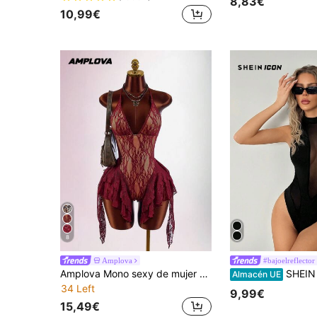
8,83€
10,99€
8
Amplova
#bajoelreflector
Amplova Mono sexy de mujer con encaje, volantes, espalda descubierta y cuello halter, para verano
SHEIN ICON Body sin mangas de
Almacén UE
34 Left
9,99€
15,49€