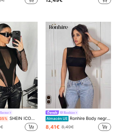
flector
Ronhire
SHEIN ICON Body de manga larga negro de ajuste ceñido con cuello alto y contraste de malla
Ronhire Body negro sin mangas sexy de malla transparente con patchwork asimétrico, body negro sexy de malla transparente de verano, estético
35%
Almacén UE
8,41€
5€
8,49€