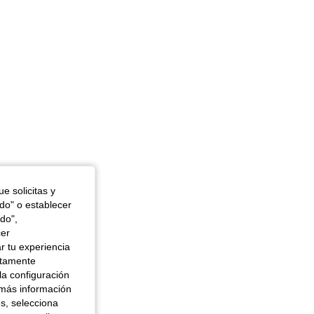
a, Cintura: 63 cm / 25 in, Color: Negro, Talla: XS
e solicitas y
odo" o establecer
do",
cer
r tu experiencia
ctamente
la configuración
 más información
es, selecciona