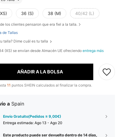
(XS)
36 (S)
38 (M)
40/42 (L)
de los clientes pensaron que era fiel a la talla.
a de Tallas
u talla? Dime cuál es tu talla
, 34 (XS) se envían desde Almacén UE ofreciendo
entrega más
AÑADIR A LA BOLSA
asta
11
puntos SHEIN calculados al finalizar la compra.
ío a
Spain
Envío Gratuito(Pedidos ≥ 9,00€)
Entrega estimada:
Ago 13 - Ago 20
Este producto puede ser devuelto dentro de 14 días,