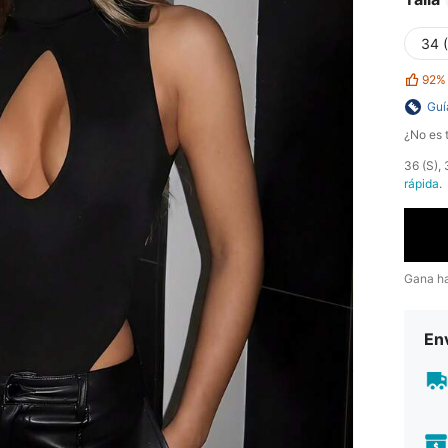
34 
92%
Guí
¿No es t
​36 (S)
rápida
.
Gana h
Env