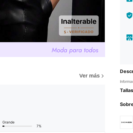
Descr
Ver más
Informa
Talla
Sobre
Grande
7%