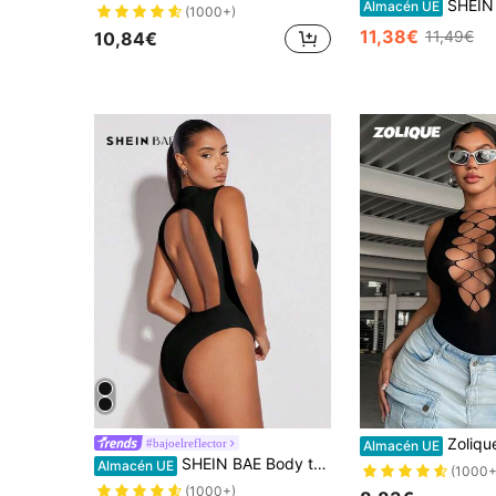
SHEIN BAE Body ajustado sexy de color li
Almacén UE
(1000+)
11,38€
11,49€
10,84€
Zolique Elegante blusa para mujer
#bajoelreflector
Almacén UE
SHEIN BAE Body tank unicolor de espalda abierta
Almacén UE
(1000+
(1000+)