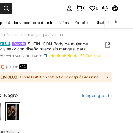
0
0
ar. Press Enter to select.
pa interior y ropa para dormir
Niños
Zapatos
Bisutería Y Accesorio
diseño hueco sin mangas, para verano
SHEIN ICON Body de mujer de
én UE
or y sexy con diseño hueco sin mangas, para
o
z251220174417110964181
(67 Comentarios)
9€
-1%
ICE AND AVAILABILITY
9,99€
Ahorra
0,49€
en este artículo después de unirte.
:
Negro
Imagen grande
ES Talla