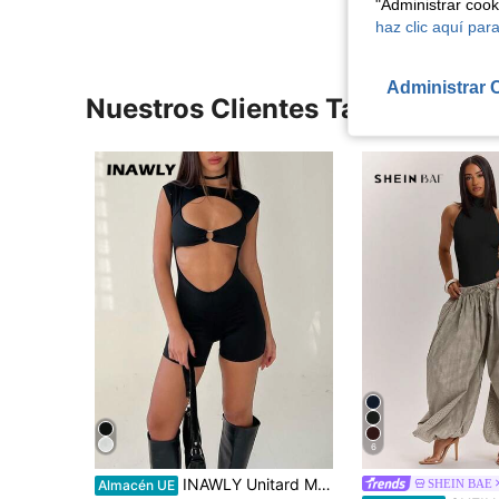
"Administrar coo
haz clic aquí para
Administrar 
Nuestros Clientes También Vie
6
INAWLY Unitard Mono con recorte al frente
SHEIN BAE
Almacén UE