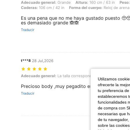
Adecuado general: Grande, Altura: 160 cm / 63 in, Peso: 50 kg / 110 l
Adecuado general:
Grande
Altura:
160 cm / 63 in
Peso:
Caderas:
106 cm / 42 in
Forma del cuerpo:
Reloj de arena
Es una pena que no me haya gustado puesto 🥺🥺
es demasiado grande 🙈🙈
Traducir
t***8
28 Jul,2026
Adecuado general: La talla corresponde, Color: Negro, Talla: M
Adecuado general:
La talla corresponde
Color:
Negro
T
Utilizamos cookies
ofrecerte la mejo
Precioso body ,muy pegadito es divino
tu preferencia de
Traducir
estableceremos to
funcionalidades m
de compra con SH
necesarias que h
de tu navegador, 
Ver Más Re
sobre las cookies