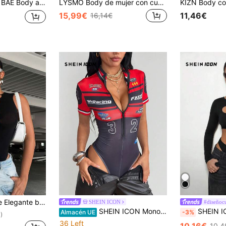
so con cuello halter y espalda descubierta para mujer, primavera/verano
LYSMO Body de mujer con cuello de botones, de malla transparente y parches, sexy
15,99€
11,46€
16,14€
 sin mangas y tejida con malla en unicolor y detalles calados
SHEIN ICON
#diseñoc
SHEIN ICON Mono con estampado de motocicleta, cuello alto y cremallera, manga corta, streetwear para el verano
SHEIN ICON Body ajustado de mujer negro e
Almacén UE
-3%
)
36 Left
10,16€
10,4