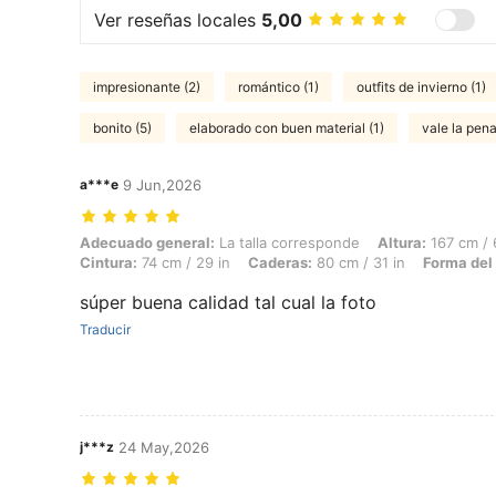
Ver reseñas locales
5,00
impresionante (2)
romántico (1)
outfits de invierno (1)
bonito (5)
elaborado con buen material (1)
vale la pena
a***e
9 Jun,2026
Adecuado general: La talla corresponde, Altura: 167 cm / 66 in, Peso:
Adecuado general:
La talla corresponde
Altura:
167 cm / 
Cintura:
74 cm / 29 in
Caderas:
80 cm / 31 in
Forma del
súper buena calidad tal cual la foto
Traducir
j***z
24 May,2026