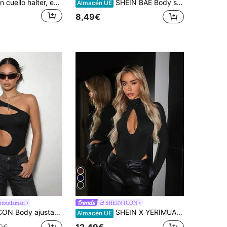
KIZN Body con cuello halter, escote profundo, soporte de busto con aros y detalle de espalda abierta, perfecto para salir de noche
SHEIN BAE Body sin mangas negro con recortes calados y encaje transparente sexy para mujeres, minimalista, elegante, sexy y romántico, adecuado para usar por capas, citas, fiestas, primavera/verano
Almacén UE
8,49€
utoutlamati
SHEIN ICON
stilo gótico grunge sexy de color liso con corte asimétrico para primavera/verano
SHEIN X YERIMUA SHEIN ICON Body de mujer negro sexy y a la moda con diseño calado de unicolor
Almacén UE
12,49€
9€