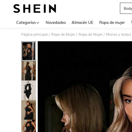
Body
Use up 
Categorías
Novedades
Almacén UE
Ropa de mujer
Página principal
Ropa de Mujer
Ropa de Mujer
Monos y bodys 
/
/
/