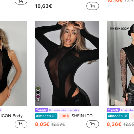
10,63€
4
#diseñocutoutlamati
#bajoelre
 ajuste ceñido con cuello de pico y parches de malla
SHEIN ICON Body de cuello alto ajustado y negro con malla de contraste en el estilo de Bikercore
Almacén UE
-38%
Almacén UE
-
8,05€
8,36€
12,99€
12,9