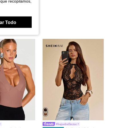
 que recopilamos,
ar Todo
#bajoelreflector