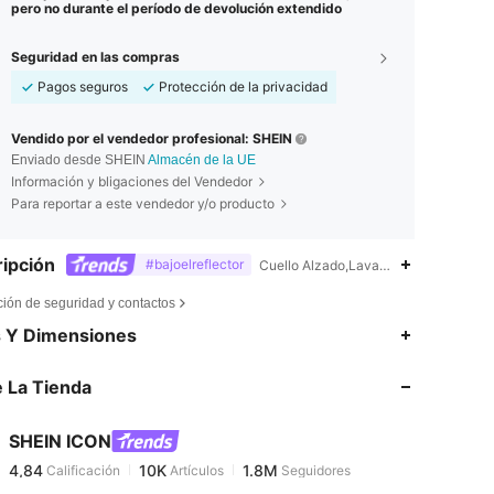
pero no durante el período de devolución extendido
Seguridad en las compras
Pagos seguros
Protección de la privacidad
Vendido por el vendedor profesional: SHEIN
Enviado desde SHEIN
Almacén de la UE
Información y bligaciones del Vendedor
Para reportar a este vendedor y/o producto
ipción
#bajoelreflector
Cuello Alzado,Lavar a mano, no limpia
ción de seguridad y contactos
4,84
10K
1.8M
s Y Dimensiones
 La Tienda
4,84
10K
1.8M
SHEIN ICON
4,84
10K
1.8M
Calificación
Artículos
Seguidores
i***z
pagado
Hace 1 día