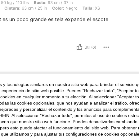
bs, Busto: 93 cm / 37 in, Caderas: 106 cm / 42 in, Forma del cuerpo: Reloj de aren
50 kg / 110 lbs
Busto:
93 cm / 37 in
Cintura:
63 cm / 25 in
Color:
Negro
Talla:
XS
 es un poco grande es tela expande el escote
Útil (0)
alla:
M
 y tecnologías similares en nuestro sitio web para brindar el servicio qu
r experiencia de sitio web posible. Puedes "Rechazar todo", "Aceptar t
 cookies en cualquier momento a tu elección. Al seleccionar "Aceptar to
das las cookies opcionales, que nos ayudan a analizar el tráfico, ofre
ejoradas y personalizar el contenido y los anuncios para complementa
EIN. Al seleccionar "Rechazar todo", permites el uso de cookies estri
Útil (0)
acen que nuestro sitio web funcione. Puedes desactivarlas cambiando 
pero esto puede afectar el funcionamiento del sitio web. Para obtener
señas
 que utilizamos y para ajustar tus configuraciones de cookies opcional