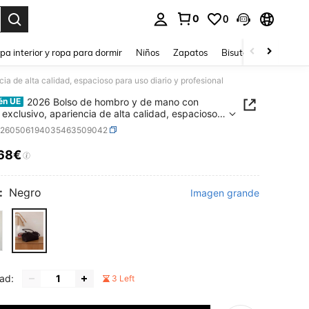
0
0
ar. Press Enter to select.
pa interior y ropa para dormir
Niños
Zapatos
Bisutería Y Accesorio
a de alta calidad, espacioso para uso diario y profesional
2026 Bolso de hombro y de mano con
én UE
 exclusivo, apariencia de alta calidad, espacioso
so diario y profesional
g260506194035463509042
,68€
ICE AND AVAILABILITY
:
Negro
Imagen grande
ad:
3 Left