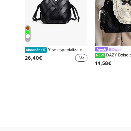
7
Y se especializa en bolsos de mano de gran capacidad, bolsos triangulares, nuevos bolsos de mano con clip y bolsos de noche tejidos con patrón de diamantes.
Dazy
Almacén UE
DAZY Bolso de hombro con volantes de encaje a lunares - Ador
NEW
26,40€
14,58€