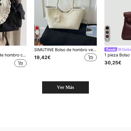
8
5
SIMUTINE Bolso de hombro versátil de estilo coreano de nicho para mujeres, bolso de viaje vintage de alta calidad, bolso de moda de verano para llevar bajo el brazo, tela de PU, bolso de uso diario, adecuado para compras, viajes, compras, trabajo, universidad
Chaika
able bolso cruzado con decoración de lazo, estilo lolita
19,42€
30,25€
Ver Más