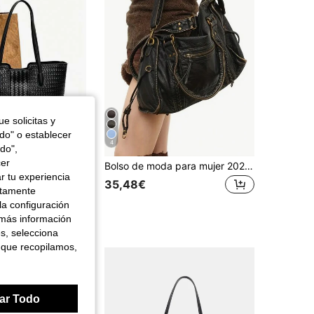
e solicitas y
odo" o establecer
4
do",
cer
Bolso de hombro tipo tote de diseño de nicho nuevo, textura premium, estilo coreano, moda casual, minimalista y versátil
Bolso de moda para mujer 2026 estilo Y2K retro de motocicleta, bolso de mano de gran capacidad, bolso tote estilo wasteland, bolso de hombro y bandolera para mujer de tela suave
r tu experiencia
35,48€
ctamente
la configuración
 más información
es, selecciona
 que recopilamos,
ar Todo