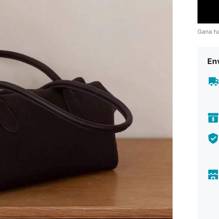
Gana h
Env