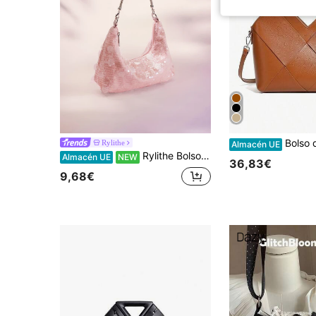
Bolso de mano de cuero de vaca genuino con diseño t
Rylithe
Almacén UE
Rylithe Bolso de hombro de lentejuelas, bolsos elegantes para mujer, atuendos para gala y fiesta, bolso de graduación y accesorios, artículos para boda
Almacén UE
NEW
36,83€
9,68€