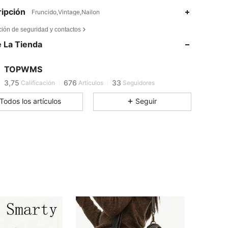
ipción
Fruncido,Vintage,Nailon
3,75
676
33
ción de seguridad y contactos
3,75
676
33
 La Tienda
3,75
676
33
3,75
676
33
TOPWMS
3,75
676
33
Calificación
Artículos
Seguidores
3,75
676
33
Todos los artículos
Seguir
3,75
676
33
3,75
676
33
3,75
676
33
3,75
676
33