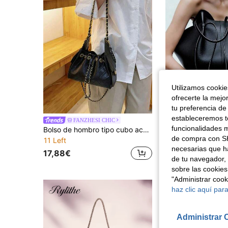
Utilizamos cookies
ofrecerte la mejo
tu preferencia de
estableceremos to
FANZHESI CHIC
funcionalidades m
Bolso de hombro tipo cubo acolchado con textura, cierre de cordón con cadena de metal de doble capa, bolsillo lateral para monedas, bolso de hombro elegante para compras y ocasiones
30 Left
de compra con SH
11 Left
30,18€
necesarias que h
17,88€
de tu navegador, 
sobre las cookies
"Administrar coo
haz clic aquí para
Administrar 