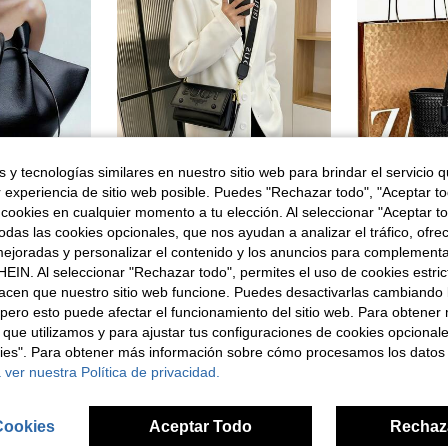
 y tecnologías similares en nuestro sitio web para brindar el servicio qu
r experiencia de sitio web posible. Puedes "Rechazar todo", "Aceptar t
 cookies en cualquier momento a tu elección. Al seleccionar "Aceptar to
en Bolsa Boston Bolsos De Hombro De Mujer
#5 Más vendidos
das las cookies opcionales, que nos ayudan a analizar el tráfico, ofre
Bolso de hombro de moda para mujer, bolso cruzado, edición especial, diseño elegante, gran capacidad, duradero, ligero, adecuado para el trabajo, los viajes, los negocios y diversas ocasiones, puede caber cosméticos
Bolso de hombro de tela de unicolor clásico y versátil, se puede usar como bolso decorativo de moda o como bolso de mano elegante
6 Left
ejoradas y personalizar el contenido y los anuncios para complementa
en Bolsa Boston Bolsos De Hombro De Mujer
en Bolsa Boston Bolsos De Hombro De Mujer
#5 Más vendidos
#5 Más vendidos
14,98€
EIN. Al seleccionar "Rechazar todo", permites el uso de cookies estri
6 Left
6 Left
36,98€
en Bolsa Boston Bolsos De Hombro De Mujer
#5 Más vendidos
acen que nuestro sitio web funcione. Puedes desactivarlas cambiando 
6 Left
pero esto puede afectar el funcionamiento del sitio web. Para obtener
 que utilizamos y para ajustar tus configuraciones de cookies opcional
kies". Para obtener más información sobre cómo procesamos los datos
 ver nuestra Política de privacidad.
Cookies
Aceptar Todo
Rechaz