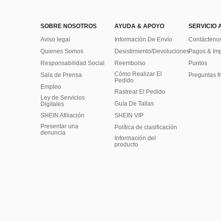
SOBRE NOSOTROS
AYUDA & APOYO
SERVICIO 
Aviso legal
Información De Envío
Contácteno
Quienes Somos
Desistimiento/Devoluciones
Pagos & Im
Responsabilidad Social
Reembolso
Puntos
Cómo Realizar El
Sala de Prensa
Preguntas f
Pedido
Empleo
Rastrear El Pedido
Ley de Servicios
Guía De Tallas
Digitales
SHEIN Afiliación
SHEIN VIP
Presentar una
Política de clasificación
denuncia
​Información del
producto