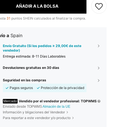
AÑADIR A LA BOLSA
asta
31
puntos SHEIN calculados al finalizar la compra.
ío a
Spain
Envío Gratuito (Si los pedidos ≥ 29,00€ de este
vendedor)
Entrega estimada:
8-11 Días Laborables
Devoluciones gratuitas en 30 días
Seguridad en las compras
Pagos seguros
Protección de la privacidad
Vendido por el vendedor profesional: TOPWMS
Mercado
Enviado desde TOPWMS
Almacén de la UE
Información y bligaciones del Vendedor
Para reportar a este vendedor y/o producto