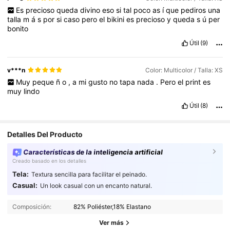
Es
precioso
queda
divino
eso
si
tal
poco
as
í
que
pediros
una
talla
m
á
s
por
si
caso
pero
el
bikini
es
precioso
y
queda
s
ú
per
bonito
Útil
(9)
v***n
Color: Multicolor / Talla: XS
Muy
peque
ñ
o
,
a
mi
gusto
no
tapa
nada
.
Pero
el
print
es
muy
lindo
Útil
(8)
Detalles Del Producto
Características de la inteligencia artificial
Creado basado en los detalles
Tela:
Textura sencilla para facilitar el peinado.
Casual:
Un look casual con un encanto natural.
Composición:
82% Poliéster,18% Elastano
Ver más