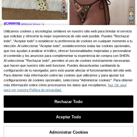
13
23
#Bikini Vcay
Swim Vcay Conjunto de bikini de do
#Bikini Vcay
Utilizamos cookies y tecnologías similares en nuestro sitio web para brindar el servicio
s piezas para mujer de verano y pla
9
que solicitas y ofrecerte la mejor experiencia de sitio web posible. Puedes "Rechazar
Costavie Conjunto de bi
Almacén UE
,13€
ya con cuello halter, lazo, estampad
kini de 2 piezas con top halter y Bot
todo", "Aceptar todo" o establecer tu preferencia de cookies en cualquier momento a tu
10
o de lunares, sexy y braguita triang
,49€
tom tipo tanga, con textura de lentej
elección. Al seleccionar "Aceptar todo", estableceremos todas las cookies opcionales,
ular
uelas, traje de baño sexy para vaca
que nos ayudan a analizar el tráfico, ofrecer funcionalidades mejoradas y personalizar
ciones de primavera/verano en la pl
el contenido y los anuncios para complementar tu experiencia de compra con SHEIN.
aya
Al seleccionar "Rechazar todo", permites el uso de cookies estrictamente necesarias
que hacen que nuestro sitio web funcione. Puedes desactivarlas cambiando la
configuración de tu navegador, pero esto puede afectar el funcionamiento del sitio web.
Para obtener más información sobre las cookies que utilizamos y para ajustar tus
configuraciones de cookies opcionales, selecciona "Administrar cookies". Para obtener
más información sobre cómo procesamos los datos que recopilamos,
haz clic aquí
para ver nuestra Política de privacidad.
Rechazar Todo
Aceptar Todo
17
AÑADIR A LA
Administrar Cookies
COMPRAR AHORA
BOLSA