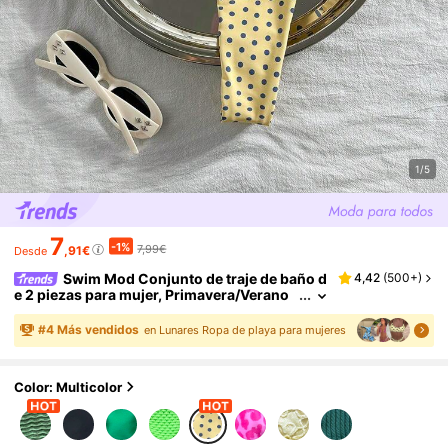
1/5
7
-1%
7,99€
,91€
Desde
Swim Mod Conjunto de traje de baño d
4,42
(
500+
)
e 2 piezas para mujer, Primavera/Verano
2026, Estilo minimalista sexy y estilizado
r, Lunares azules frescos y de moda, Perfecto
#
4
Más vendidos
en Lunares Ropa de playa para mujeres
para vacaciones de primavera
Color: Multicolor