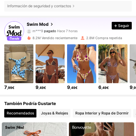
Información de seguridad y contactos
Swim Mod
546K Seguidores
4,81
Seguir
m***9
pagado
Hace 7 horas
l***7
seguido hace
Hace 2 horas
8.2M Vendido recientemente
2.8M Compra repetida
546K Seguidores
4,81
546K Seguidores
4,81
546K Seguidores
4,81
7
9
9
6
9
,99€
,49€
,49€
,49€
,
546K Seguidores
4,81
También Podría Gustarte
Recomendados
Joyas & Relojes
Ropa Interior y Ropa de Dormir
546K Seguidores
4,81