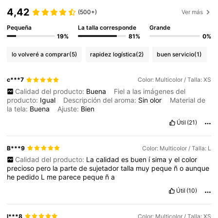
4,42
(500+)
Ver más
Pequeña
La talla corresponde
Grande
19%
81%
0%
lo volveré a comprar
(5)
rapidez logística
(2)
buen servicio
(1)
c***7
Color: Multicolor / Talla: XS
Calidad del producto:
Buena
Fiel a las imágenes del
producto:
Igual
Descripción del aroma:
Sin
olor
Material de
la tela:
Buena
Ajuste:
Bien
Útil
(21)
B***9
Color: Multicolor / Talla: L
Calidad del producto:
La
calidad
es
buen
í
sima
y
el
color
precioso
pero
la
parte
de
sujetador
talla
muy
peque
ñ
o
aunque
he
pedido
L
me
parece
peque
ñ
a
Útil
(10)
l***8
Color: Multicolor / Talla: XS