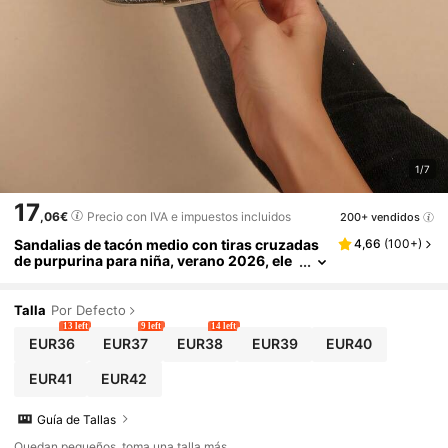
1/7
17
,06€
Precio con IVA e impuestos incluidos
200+ vendidos
Sandalias de tacón medio con tiras cruzadas
4,66
(
100+
)
de purpurina para niña, verano 2026, ele
gantes de punta abierta, sandalias versáti
les de punta hueca, zapatos cómodos de suel
a blanda antideslizantes para ir al trabajo, zap
Talla
Por Defecto
atos de fiesta y noche de moda, sandalias de e
13 left
9 left
14 left
stilo lujo ligero para citas, zapatos de niña co
EUR36
EUR37
EUR38
EUR39
EUR40
n hebilla de tiras cruzadas elegantes, tacón al
to de 7,5 cm, estilo sencillo y versátil, adecuad
EUR41
EUR42
os para uso diario, fiestas y citas (talla grand
e)
Guía de Tallas
Quedan pequeños, toma una talla más