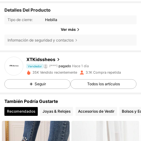
Detalles Del Producto
Tipo de cierre:
Hebilla
Ver más
Información de seguridad y contactos
XTKidssheos
1.4K Seguidores
4,76
l***1
pagado
Hace 1 día
Vendedor
n***0
seguido hace
Hace 1 día
35K Vendido recientemente
3.1K Compra repetida
1.4K Seguidores
4,76
Seguir
Todos los artículos
También Podría Gustarte
1.4K Seguidores
4,76
Recomendados
Joyas & Relojes
Accesorios de Vestir
Bolsos y E
1.4K Seguidores
4,76