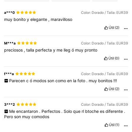
a***0
Color: Dorado / Talla: EUR39
muy
bonito
y
elegante
,
maravilloso
Útil
(2)
M***a
Color: Dorado / Talla: EUR39
preciosos
,
talla
perfecta
y
me
lleg
ó
muy
pronto
Útil
(0)
f***a
Color: Dorado / Talla: EUR39
Parecen
c
ó
modos
son
como
en
la
foto
.
muy
bonitos
!!!
Útil
(2)
3***2
Color: Dorado / Talla: EUR39
Me
encantaron
.
Perfectos
.
Solo
que
rl
btoche
es
diferente
.
Pero
son
muy
comodos
Útil
(1)