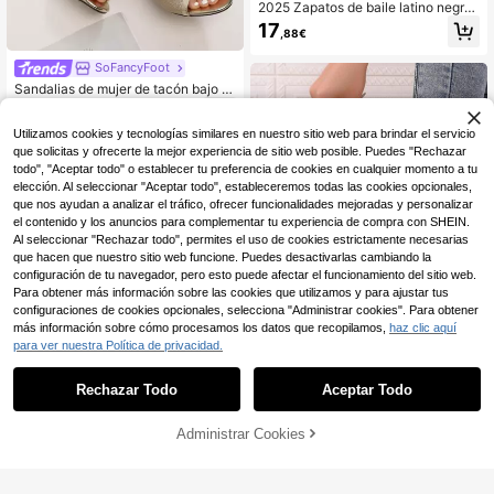
2025 Zapatos de baile latino negros
para mujer, tacones de plataforma p
17
,88€
ara mujer, zapatos de baile de salón
de tacón medio con suela blanda p
SoFancyFoot
ara uso en exteriores en verano, de
punta abierta
Sandalias de mujer de tacón bajo gr
ueso con tira en T, tira de tobillo y p
22
,68€
unta abierta, parte superior de PU c
Utilizamos cookies y tecnologías similares en nuestro sitio web para brindar el servicio
on purpurina dorada, sandalias de
moda para fiesta
que solicitas y ofrecerte la mejor experiencia de sitio web posible. Puedes "Rechazar
todo", "Aceptar todo" o establecer tu preferencia de cookies en cualquier momento a tu
elección. Al seleccionar "Aceptar todo", estableceremos todas las cookies opcionales,
que nos ayudan a analizar el tráfico, ofrecer funcionalidades mejoradas y personalizar
el contenido y los anuncios para complementar tu experiencia de compra con SHEIN.
Al seleccionar "Rechazar todo", permites el uso de cookies estrictamente necesarias
que hacen que nuestro sitio web funcione. Puedes desactivarlas cambiando la
configuración de tu navegador, pero esto puede afectar el funcionamiento del sitio web.
Para obtener más información sobre las cookies que utilizamos y para ajustar tus
configuraciones de cookies opcionales, selecciona "Administrar cookies". Para obtener
más información sobre cómo procesamos los datos que recopilamos,
haz clic aquí
para ver nuestra Política de privacidad.
4
Rechazar Todo
Aceptar Todo
Zapatos de tacón alto para mujer c
on tacones finos y altos, adecuados
(1000+)
para boda, fiesta de noche, gala, ca
Administrar Cookies
17
AÑADIR A LA BOLSA
mpus, maestra, oficina, ocasiones f
,01€
17,18€
ormales, de alta gama, lujosos, eleg
antes, adecuados para uso en vera
#graciaatemporal
no, elegantes zapatos de tacón alto