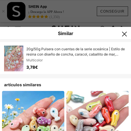
SHEIN App
×
CONSEGUIR
¡ Descarga la APP Ahora !
(1,350)
Similar
20g/50g Pulsera con cuentas de la serie oceánica | Estilo de
resina con diseño de concha, caracol, caballito de mar,
estrella de cinco puntas. Adecuado para la fabricación de
Multicolor
joyas, accesorios para el cabello, fundas de teléfono - Ideal
3,78€
para el Año Nuevo chino, el Carnaval, eventos universitarios
artículos similares