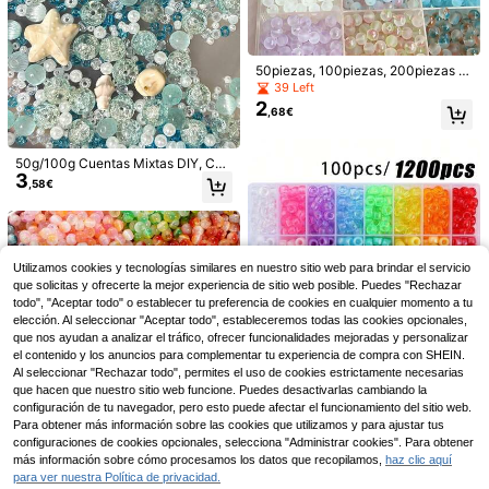
nualidades DIY, abalorios y reparaci
,28€
ón, ideas de regalo
50piezas, 100piezas, 200piezas C
uentas redondas de 8mm con aguje
39 Left
ro chapadas en oro esmeriladas he
2
,68€
chas a mano, accesorios de estilo c
lásico para pulseras y collares DIY
50g/100g Cuentas Mixtas DIY, Cue
3
ntas Acrílicas con Forma de Conch
,58€
a, Cuentas de Vidrio Transparente
Hielo, Perlas, Adecuadas para Hac
er Pulseras de Vacaciones Playa U
so Diario, Hacer Cadenas de Teléfo
no, Aretes, Cortinas, Decoración de
10/30 piezas Colgantes de aleació
Utilizamos cookies y tecnologías similares en nuestro sitio web para brindar el servicio
Bolsos Cuentas Sueltas
2
n con forma de concha, caracola y
que solicitas y ofrecerte la mejor experiencia de sitio web posible. Puedes "Rechazar
Broche de bolsa de aluminio dorado
,52€
estrella de mar, dijes brillantes para
3
resistente de moda, marco de carter
todo", "Aceptar todo" o establecer tu preferencia de cookies en cualquier momento a tu
,48€
hacer pulseras, collares y tobilleras
a de metal con cierre de - Cierre de
elección. Al seleccionar "Aceptar todo", estableceremos todas las cookies opcionales,
DIY
beso de marco, diseño de instalació
que nos ayudan a analizar el tráfico, ofrecer funcionalidades mejoradas y personalizar
n fácil, para reparación y reemplazo
el contenido y los anuncios para complementar tu experiencia de compra con SHEIN.
de bolsos, adecuado para manualid
Al seleccionar "Rechazar todo", permites el uso de cookies estrictamente necesarias
ades DIY, suministros para hacer bo
100 piezas de cuentas sueltas/120
que hacen que nuestro sitio web funcione. Puedes desactivarlas cambiando la
lsos con asa DIY, costura de cartera
0 piezas de cuentas pony, cuentas
35 Left
configuración de tu navegador, pero esto puede afectar el funcionamiento del sitio web.
s, manualidades, bolsas de cosméti
para el cabello, cuentas de barril, ki
2
cos, bolsos, accesorios de cartera d
Para obtener más información sobre las cookies que utilizamos y para ajustar tus
,74€
t de fabricación de joyas de pulsera
uraderos, estructura resistente, aca
configuraciones de cookies opcionales, selecciona "Administrar cookies". Para obtener
s de cuentas kandi, para pulseras h
bado de superficie de moda, fabrica
más información sobre cómo procesamos los datos que recopilamos,
haz clic aquí
echas a mano DIY, collares, aretes,
ción de carteras DIY, suministros pa
cadenas de teléfono, llaveros, ador
para ver nuestra Política de privacidad.
ra fabricación de carteras, diseñado