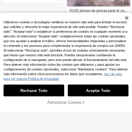
a, accesorios de moda para pendie
4
ntes, scrapbooking y manualidades
10/20 piezas de pinzas para el cab
ello de mariposa de aleación con m
3
,40€
alla degradada, accesorios para el
Utilizamos cookies y tecnologías similares en nuestro sitio web para brindar el servicio
cabello con diseño de ala de tul vint
age, adecuados para flequillo y pin
que solicitas y ofrecerte la mejor experiencia de sitio web posible. Puedes "Rechazar
zas laterales de mujer, colores aleat
todo", "Aceptar todo" o establecer tu preferencia de cookies en cualquier momento a tu
orios, accesorios para el cabello lin
elección. Al seleccionar "Aceptar todo", estableceremos todas las cookies opcionales,
dos, dulces y de alta gama para uso
que nos ayudan a analizar el tráfico, ofrecer funcionalidades mejoradas y personalizar
diario, vacaciones en la playa y fot
el contenido y los anuncios para complementar tu experiencia de compra con SHEIN.
ografía de actuaciones festivas
Al seleccionar "Rechazar todo", permites el uso de cookies estrictamente necesarias
que hacen que nuestro sitio web funcione. Puedes desactivarlas cambiando la
configuración de tu navegador, pero esto puede afectar el funcionamiento del sitio web.
Para obtener más información sobre las cookies que utilizamos y para ajustar tus
configuraciones de cookies opcionales, selecciona "Administrar cookies". Para obtener
más información sobre cómo procesamos los datos que recopilamos,
haz clic aquí
para ver nuestra Política de privacidad.
Rechazar Todo
Aceptar Todo
Administrar Cookies
AÑADIR A LA BOLSA