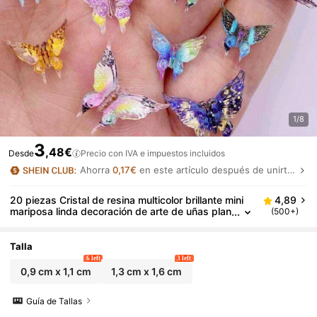
1/8
3
,48€
Desde
Precio con IVA e impuestos incluidos
Ahorra
0,17€
en este artículo después de unirte.
20 piezas Cristal de resina multicolor brillante mini
4,89
mariposa linda decoración de arte de uñas plan
(500+)
a Rhinestone Applique DIY para boda, scrapbo
oking, joyería, manualidades, verano, escuela
Talla
6 left
3 left
0,9 cm x 1,1 cm
1,3 cm x 1,6 cm
Guía de Tallas