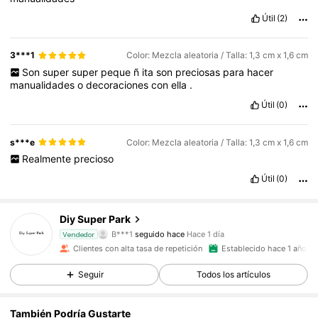
Útil
(2)
3***1
Color: Mezcla aleatoria / Talla: 1,3 cm x 1,6 cm
Son
super
super
peque
ñ
ita
son
preciosas
para
hacer
manualidades
o
decoraciones
con
ella
.
Útil
(0)
s***e
Color: Mezcla aleatoria / Talla: 1,3 cm x 1,6 cm
Realmente
precioso
Útil
(0)
12K Seguidores
4,91
Diy Super Park
B***1
seguido hace
Hace 1 día
c***1
está navegando
Vendedor
12K Seguidores
4,91
Clientes con alta tasa de repetición
Establecido hace 1 año
Seguir
Todos los artículos
12K Seguidores
4,91
También Podría Gustarte