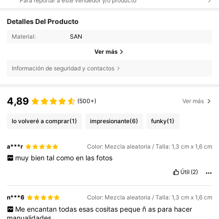
Para reportar a este vendedor y/o producto
Detalles Del Producto
Material:
SAN
Ver más
Información de seguridad y contactos
4,89
(500+)
Ver más
lo volveré a comprar
(1)
impresionante
(6)
funky
(1)
a***r
Color: Mezcla aleatoria / Talla: 1,3 cm x 1,6 cm
muy
bien
tal
como
en
las
fotos
Útil
(2)
n***6
Color: Mezcla aleatoria / Talla: 1,3 cm x 1,6 cm
Me
encantan
todas
esas
cositas
peque
ñ
as
para
hacer
manualidades