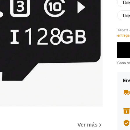
Tar
Tar
​Tarjet
entrega
Gana h
Env
Ver más