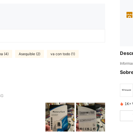
Descr
ma (4)
Asequible (2)
va con todo (1)
Informa
Sobre
8G
1K+ 