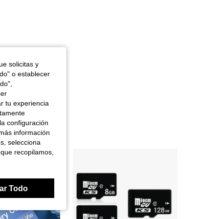
e solicitas y
odo" o establecer
do",
cer
r tu experiencia
ctamente
la configuración
 más información
es, selecciona
 que recopilamos,
ar Todo