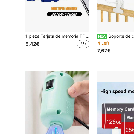
1 pieza Tarjeta de memoria TF de alta capacidad 256GB, 128GB, 64GB, 32GB Tarjeta SD de alta velocidad compatible con computadoras, cámaras digitales, sistemas de audio, cámaras de tablero y teléfonos inteligentes
Soporte de cámara portátil y flexible, base de soporte para cámara de monitor de bebé, so
NEW
4 Left
5,42€
7,67€