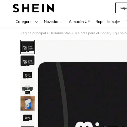
Tarj
Use up 
Categorías
Novedades
Almacén UE
Ropa de mujer
Página principal
Herramientas & Mejoras para el Hogar
Equipo d
/
/