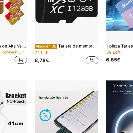
Tarjeta de Memoria de Alta Velocidad Rojo Dorado 256GB 128GB 64GB 32GB con Adaptador, Tarjeta Flash TF de Alta Velocidad Certificada A1 C10, Adecuada para Tableta/Cámara/Teléfono/Portátil/Audio de Coche/Consola de Juegos/Dispositivo de Audio, ¡Almacene sus Archivos de Forma Segura!
Tarjeta de memoria TF de 256GB, tarjeta de expansión de alta velocidad adecuada para vigilancia, teléfonos, reproductores de MP3, cámaras
Almacén UE
39 Left
en Conexión USB u otra conexión de alimentación de
31 Left
6,65€
8,78€