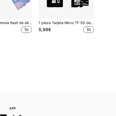
Tarjeta de memoria flash de alta velocidad de 16GB,34GB,128GB,256GB. Tarjeta TF de almacenamiento U3/C10, adecuada para tabletas, cámaras, teléfonos, portátiles, PC
1 pieza Tarjeta Micro TF SD de 32GB 64GB 128GB 256GB C10 de alta velocidad, adecuada para video 4K, Steam Deck, cámara, teléfono,
5,30€
APP