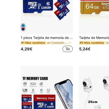
1 pieza Tarjeta de memoria de alta velocidad - Adecuada para teléfono inteligente, tableta, cámara, cámara de vigilancia CCTV Tarjeta SD Flash - Transmisión de datos / Amplia compatibilidad, Almacenamiento 8GB/16GB/32GB/64GB/128GB/256GB
en Conexión USB u otra conexión de alimentación de
#1 Más vendidos
#5 Más vendidos
4,29€
5,24€