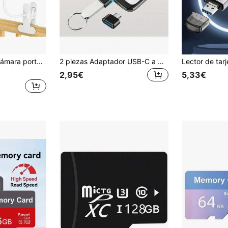
porte de monitor de cámara web, base de soporte flexible sin taladro con clip
2 piezas Adaptador USB-C a USB, Adaptador hembra a macho tipo C OTG, Adaptador USB-C compatible con MacBook Pro, Galaxy, teléfonos tipo C, portátiles, tabletas, impresoras, ratón, teclado, cargadores de coche, unidades flash USB
2,95€
5,33€