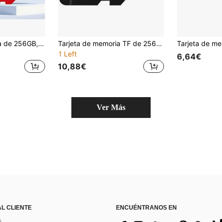
Tarjeta de memoria de 256GB, 128GB, 64GB, 32GB TF - Tarjeta de memoria de alta velocidad, adecuada para teléfonos inteligentes, tabletas, cámaras, consolas de juegos, cámaras de tablero y otros dispositivos, almacenamiento de archivos
Tarjeta de memoria TF de 256GB, tarjeta de expansión de almacenamiento de alta velocidad adecuada para vigilancia, teléfonos, reproductores de MP3, cámaras
1 Left
6,64€
10,88€
Ver Más
AL CLIENTE
ENCUÉNTRANOS EN
s