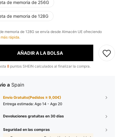
jeta de memoria de 256G
jeta de memoria de 128G
a de memoria de 128G se envía desde Almacén UE ofreciendo
 más rápida
.
AÑADIR A LA BOLSA
asta
8
puntos SHEIN calculados al finalizar la compra.
ío a
Spain
Envío Gratuito(Pedidos ≥ 9,00€)
Entrega estimada:
Ago 14 - Ago 20
Devoluciones gratuitas en 30 días
Seguridad en las compras