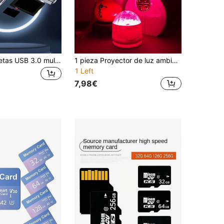
Lector de tarjetas USB 3.0 multifuncional, adecuado para cámara, computadora, teléfono móvil, lector de tarjetas SD/TF de alta velocidad 6 en 1 tipo C
1 pieza Proyector de luz ambiente LED de onda aurora de 16 colores, alimentado por USB, proyección de cielo estrellado y galaxia, luz nocturna para dormitorio, sala de juegos, sala de cine en casa, decoración de techo
1 Left
7,98€