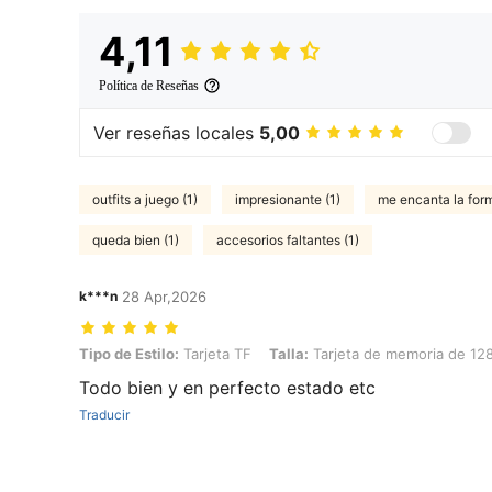
4,11
Política de Reseñas
Ver reseñas locales
5,00
outfits a juego (1)
impresionante (1)
me encanta la for
queda bien (1)
accesorios faltantes (1)
k***n
28 Apr,2026
Tipo de Estilo: Tarjeta TF, Talla: Tarjeta de memoria de 128G
Tipo de Estilo:
Tarjeta TF
Talla:
Tarjeta de memoria de 12
Todo bien y en perfecto estado etc
Traducir