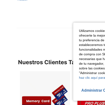
Utilizamos cookies
Ver Más Re
ofrecerte la mejo
tu preferencia de
estableceremos to
funcionalidades m
de compra con SH
necesarias que h
Nuestros Clientes También Vie
de tu navegador, 
sobre las cookies
"Administrar coo
haz clic aquí para
Administrar 