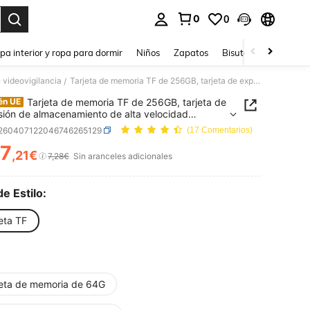
0
0
ar. Press Enter to select.
pa interior y ropa para dormir
Niños
Zapatos
Bisutería Y Accesorio
 videovigilancia
Tarjeta de memoria TF de 256GB, tarjeta de expansión de almacenamiento de alta velocidad adecuada para vigilancia, teléfonos, reproductores de MP3, cámaras
/
Tarjeta de memoria TF de 256GB, tarjeta de
én UE
ión de almacenamiento de alta velocidad
da para vigilancia, teléfonos, reproductores de
r260407122046746265129
(17 Comentarios)
cámaras
7
,21€
ICE AND AVAILABILITY
7,28€
Sin aranceles adicionales
de Estilo:
eta TF
jeta de memoria de 64G