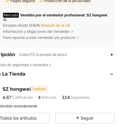
Pagos seguros
Protección de la privacidad
Vendido por el vendedor profesional: SZ hongwei
Mercado
Enviado desde SHEIN
Almacén de la UE
Información y bligaciones del Vendedor
Para reportar a este vendedor y/o producto
ipción
Cobre,PC,A prueba de polvo
4,67
4
324
ción de seguridad y contactos
 La Tienda
4,67
4
324
SZ hongwei
Vendedor
4,67
4
324
Calificación
Artículos
Seguidores
n***s
pagado
Hace 1 día
Vendido recientemente
4,67
4
324
Todos los artículos
Seguir
4,67
4
324