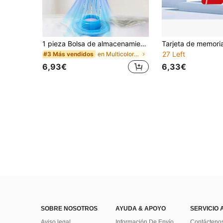
1 pieza Bolsa de almacenamiento verde/rosa con bomba de aire, con bomba manual, opciones de enchufe de China/UE/EE. UU., adecuada para almacenamiento diario y regalos de vacaciones, bolsa de almacenamiento al vacío con bomba de aire, bomba de vacío manual, nueva bomba de aire eléctrica para ropa y ropa de cama del hogar
27 Left
en Multicolor Herramientas eléctricas
#3 Más vendidos
6,93€
6,33€
SOBRE NOSOTROS
AYUDA & APOYO
SERVICIO 
Aviso legal
Información De Envío
Contácteno