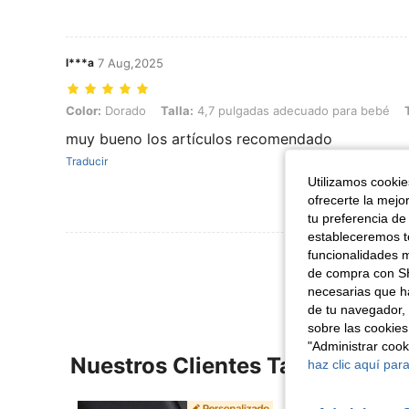
l***a
7 Aug,2025
Color: Dorado, Talla: 4,7 pulgadas adecuado para bebé, Tipo de Esti
Color:
Dorado
Talla:
4,7 pulgadas adecuado para bebé
muy bueno los artículos recomendado
Traducir
Utilizamos cookies
ofrecerte la mejo
tu preferencia de
estableceremos to
Ver Más Re
funcionalidades m
de compra con SH
necesarias que h
de tu navegador, 
sobre las cookies
"Administrar coo
Nuestros Clientes También Vie
haz clic aquí para