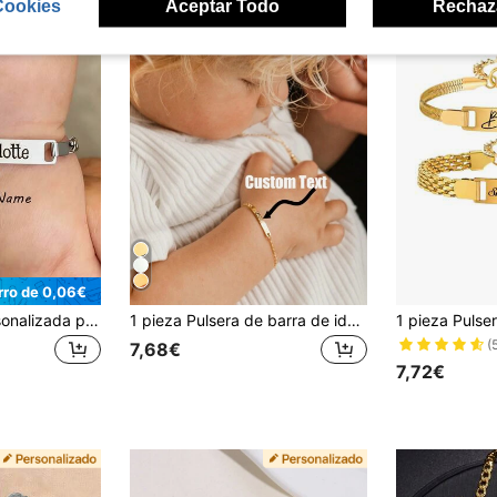
Cookies
Aceptar Todo
Rechaz
rro de 0,06€
suteyi Pulsera personalizada para niños: Material de acero inoxidable, nombre personalizable, regalo perfecto para niños.
1 pieza Pulsera de barra de identificación con nombre de bebé chapada en oro de 18K, pulsera personalizada estampada a mano, dulce regalo para el primer cumpleaños de un bebé recién nacido
(
7,68€
7,72€