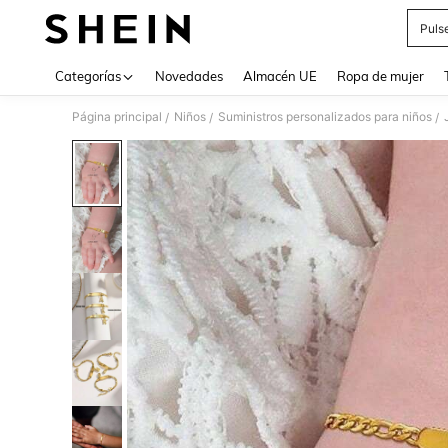
Puls
Use up 
Categorías
Novedades
Almacén UE
Ropa de mujer
Página principal
Niños
Suministros personalizados para niños
/
/
/