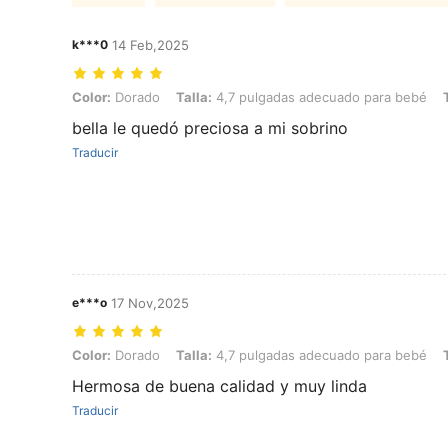
k***0
14 Feb,2025
Color: Dorado, Talla: 4,7 pulgadas adecuado para bebé, Tipo de Esti
Color:
Dorado
Talla:
4,7 pulgadas adecuado para bebé
bella le quedó preciosa a mi sobrino
Traducir
e***o
17 Nov,2025
Color: Dorado, Talla: 4,7 pulgadas adecuado para bebé, Tipo de Esti
Color:
Dorado
Talla:
4,7 pulgadas adecuado para bebé
Hermosa de buena calidad y muy linda
Traducir