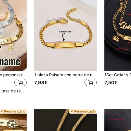
Pulsera con nombre personalizado, joyería personalizada para niños, dije de oso personalizado, regalo personalizable para familia, amigos, Navidad, regalo para niños, niño, niña
1 pieza Pulsera con barra de nombre personalizada, pulsera de identificación de acero inoxidable chapada en oro de 18K, regalo de joyería personalizada delicada para niños, niñas, madres, regalos de graduación
7,98€
7,50€
Clientes con alta tasa de repetición