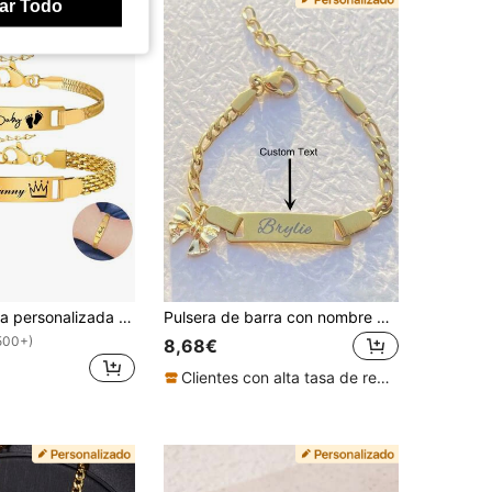
ar Todo
1 pieza Pulsera personalizada con nombre grabado, pulsera de acero inoxidable a juego para pareja y familia, regalo de joyería de moda para niños, mamá, bautizo y regalos de vacaciones
Pulsera de barra con nombre personalizado grabado, cadena Figaro de acero inoxidable dorado con dije de lazo, texto personalizado, pulsera ajustable, regalo de joyería
500+)
8,68€
Clientes con alta tasa de repetición