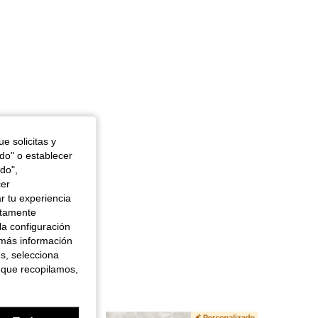
4,89
26
2.7K
e solicitas y
odo" o establecer
do",
cer
r tu experiencia
ctamente
la configuración
 más información
es, selecciona
 que recopilamos,