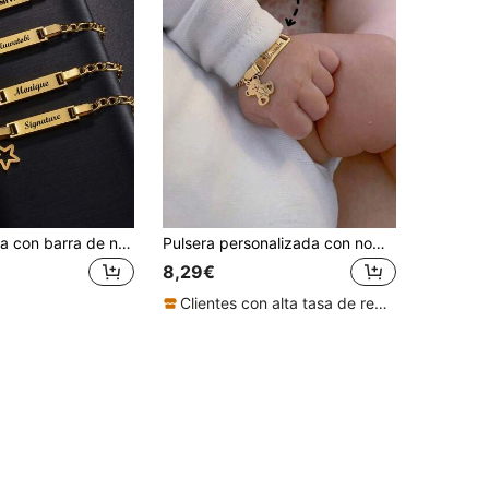
1 pieza Pulsera con barra de nombre personalizada, pulsera de identificación de acero inoxidable chapada en oro de 18K, regalo de joyería personalizada para niños, niños, niñas, familia, uso diario
Pulsera personalizada con nombre de bebé grabado, de acero inoxidable dorado, cadena ajustable con dije de oso lindo, joya de recuerdo para recién nacido e infante, regalo
8,29€
Clientes con alta tasa de repetición