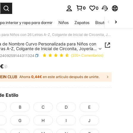
0
0
ar. Press Enter to select.
pa interior y ropa para dormir
Niños
Zapatos
Bisutería Y Accesorio
Pulsera de Nombre Curvo Personalizada para Niños con 26 Letras A-Z, Colgante de Inicial de Circonita, Joyería Personalizada para Bebé, Regalo Ideal para Mamá Recién Nacida, Navidad y Vacaciones
a de Nombre Curvo Personalizada para Niños con
ras A-Z, Colgante de Inicial de Circonita, Joyería
alizada para Bebé, Regalo Ideal para Mamá
k2409259144311324
(100+ Comentarios)
 Nacida, Navidad y Vacaciones
1€
ICE AND AVAILABILITY
Ahorra
0,44€
en este artículo después de unirte.
de Estilo
B
C
D
E
G
H
I
J