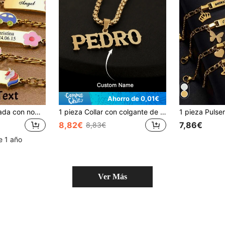
Ahorro de 0,01€
Pulsera personalizada con nombre para niños, esmalte de mariposa, cadena de coche, regalos de cumpleaños, regreso a la escuela, Halloween y Navidad
1 pieza Collar con colgante de placa con nombre personalizado para niños, cadena gruesa, colgante cuadrado de perla falsa, collar de placa con nombre en acero inoxidable, joyería personalizada, regalo de fiesta de aniversario para niños, joyería de uso diario, sencilla y atmosférica, regalo de vacaciones, versátil, letra, grabado, ornamental, exquisito, elegante, moderno, personalizado, único, regalo para bebé, regalo ideal para él, regalo ideal para ella, hijo, hija, otoño elegante, niños, joyería de moda personalizada para niños
8,82€
7,86€
8,83€
e 1 año
Ver Más