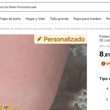
era De Bebe Personalizada
and down arrow keys to navigate search Búsqueda Reciente and Buscar y Encontr
Trajes de baño
Hogar y Vida
Talla grande
Ropa para hombre
Ro
Joyería de moda infantil personalizada
/
Pulser
26 Let
Person
SKU: s
Recién
8
,8
PR
Tipo 
A
F