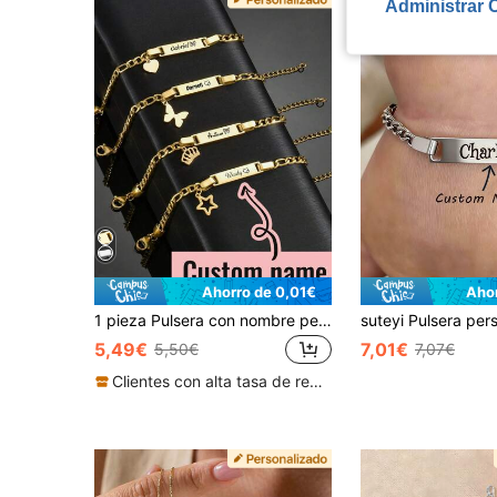
Administrar 
Ahorro de 0,01€
Aho
1 pieza Pulsera con nombre personalizado, regalo de cumpleaños DIY lindo y personalizado, joyería personalizable para bebé querido, Oro/Plata, Corona, Pentagrama, Mariposa, Corazón.
5,49€
7,01€
5,50€
7,07€
Clientes con alta tasa de repetición