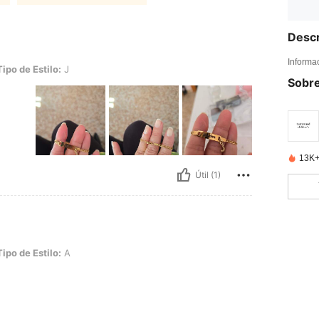
Descr
Informa
lo: J
Tipo de Estilo:
J
Sobre
13K+
Útil (1)
lo: A
Tipo de Estilo:
A