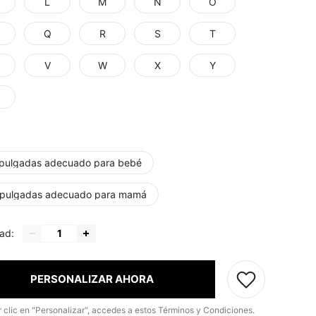
L
M
N
O
Q
R
S
T
V
W
X
Y
 pulgadas adecuado para bebé
 pulgadas adecuado para mamá
ad:
PERSONALIZAR AHORA
r clic en "Personalizar", accedes a estos Términos y Condiciones.