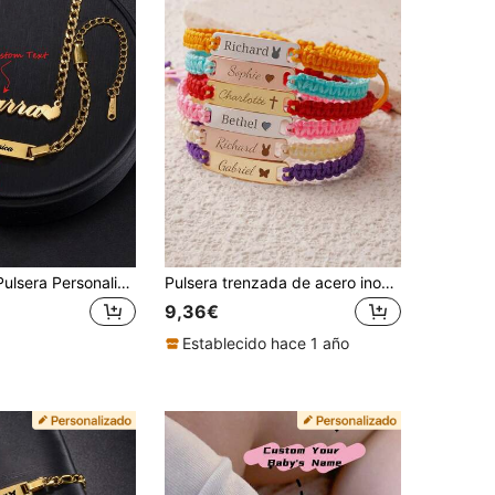
1Set Collar y Pulsera Personalizados con Nombre, Joyería de Acero Inoxidable Chapado en Oro de 18K, Regalos Lindos para Niños y Niñas, Regalos de Graduación y Día de la Madre
Pulsera trenzada de acero inoxidable de 14k oro con nombre personalizado para niños - Regalos para vuelta al colegio, Pascua, fiestas, multifuncional, ornamental, letra, grabada, elegante, moderna, colorida, linda, adorable, casual, personalizada, única, regalos para bebé, regalos ideales para él, regalos ideales para ella, hijo, hija, niños, noche de gala, viaje, escuela, joyería de acero inoxidable, recuerdos personalizados
9,36€
Establecido hace 1 año