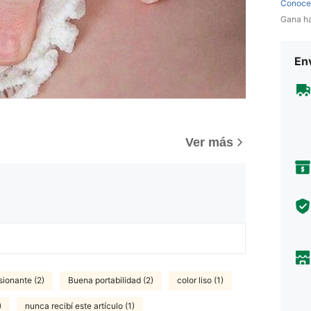
Conoce
Gana h
Env
Ver más
sionante (2)
Buena portabilidad (2)
color liso (1)
)
nunca recibí este artículo (1)