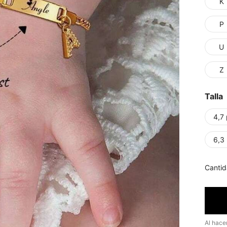
K
P
U
Z
Talla
4,7
6,3
Cantid
Al hace