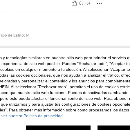
Útil (0)
lo: M
Tipo de Estilo:
M
 y tecnologías similares en nuestro sitio web para brindar el servicio qu
r experiencia de sitio web posible. Puedes "Rechazar todo", "Aceptar t
Útil (0)
 cookies en cualquier momento a tu elección. Al seleccionar "Aceptar to
das las cookies opcionales, que nos ayudan a analizar el tráfico, ofre
señas
ejoradas y personalizar el contenido y los anuncios para complementa
EIN. Al seleccionar "Rechazar todo", permites el uso de cookies estri
acen que nuestro sitio web funcione. Puedes desactivarlas cambiando 
pero esto puede afectar el funcionamiento del sitio web. Para obtener
 que utilizamos y para ajustar tus configuraciones de cookies opcional
kies". Para obtener más información sobre cómo procesamos los datos
ron
 ver nuestra Política de privacidad.