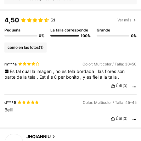
4,50
(2)
Ver más
Pequeña
La talla corresponde
Grande
0%
100%
0%
como en las fotos
(1)
m***a
Color: Multicolor / Talla: 30*50
Es
tal
cual
la
imagen
,
no
es
tela
bordada
,
las
flores
son
parte
de
la
tela
.
Est
á
s
ú
per
bonito
,
y
es
fiel
a
la
talla
.
Útil
(0)
d***5
Color: Multicolor / Talla: 45*45
Belli
Útil
(0)
7K Seguidores
4,86
JHQIANNIU
c***e
pagado
Hace 1 día