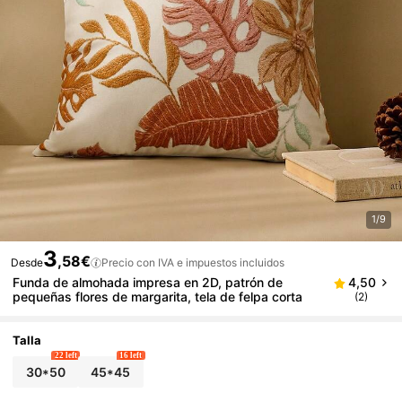
1/9
3
,58€
Desde
Precio con IVA e impuestos incluidos
Funda de almohada impresa en 2D, patrón de
4,50
pequeñas flores de margarita, tela de felpa corta
(2)
Talla
22 left
16 left
30*50
45*45