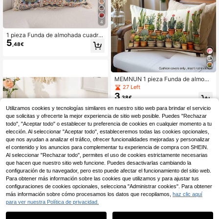
regalo
4
1 pieza Funda de almohada cuadra
5
da de jacquard floral americano con
,48€
efecto tie-dye, decorativa para sof
á de sala de estar, con cremallera, d
esmontable y fácil de limpiar, apta p
ara sala de estar, sofá, dormitorio, b
alcón, jardín, patio exterior, decorac
MEMNUN 1 pieza Funda de almoha
ión del coche (selección multicolor)
da con estampado de cactus, funda
27 Left
de cojín para decoración del hogar
3
,38€
(sin incluir el relleno de la almohad
a), hecha de poliéster con impresió
Utilizamos cookies y tecnologías similares en nuestro sitio web para brindar el servicio
n de un solo lado, 11.81*19.71in(30*
que solicitas y ofrecerte la mejor experiencia de sitio web posible. Puedes "Rechazar
50cm)/15.75*23.62in(40*60cm), ad
todo", "Aceptar todo" o establecer tu preferencia de cookies en cualquier momento a tu
ecuada para sofá, cama, dormitorio,
elección. Al seleccionar "Aceptar todo", estableceremos todas las cookies opcionales,
oficina, hotel, decoración, todas las
que nos ayudan a analizar el tráfico, ofrecer funcionalidades mejoradas y personalizar
estaciones, regalo
el contenido y los anuncios para complementar tu experiencia de compra con SHEIN.
Al seleccionar "Rechazar todo", permites el uso de cookies estrictamente necesarias
que hacen que nuestro sitio web funcione. Puedes desactivarlas cambiando la
configuración de tu navegador, pero esto puede afectar el funcionamiento del sitio web.
Para obtener más información sobre las cookies que utilizamos y para ajustar tus
configuraciones de cookies opcionales, selecciona "Administrar cookies". Para obtener
5
más información sobre cómo procesamos los datos que recopilamos,
haz clic aquí
para ver nuestra Política de privacidad.
2 piezas Fundas de cojín de arte mo
4
derno abstracto, 45 x 45 cm - Marr
,64€