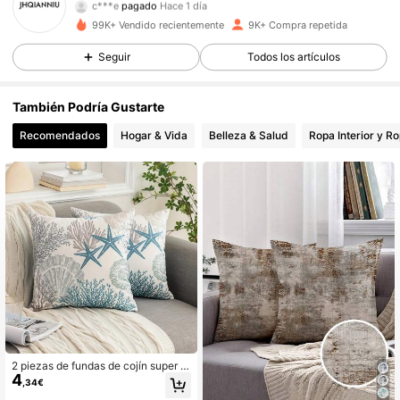
a***7
seguido hace
Hace 1 día
99K+ Vendido recientemente
9K+ Compra repetida
7K Seguidores
4,86
Seguir
Todos los artículos
7K Seguidores
4,86
También Podría Gustarte
Recomendados
Hogar & Vida
Belleza & Salud
Ropa Interior y R
7K Seguidores
4,86
7K Seguidores
4,86
7K Seguidores
4,86
7K Seguidores
4,86
2 piezas de fundas de cojín super s
4
uaves con temática náutica y coste
,34€
ra, con diseños de conchas marina