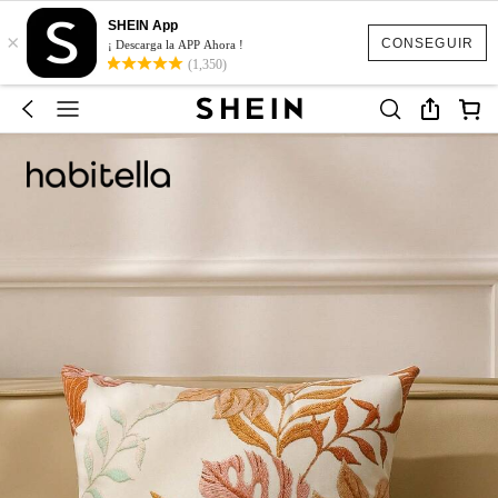
SHEIN App
×
CONSEGUIR
¡ Descarga la APP Ahora !
(1,350)