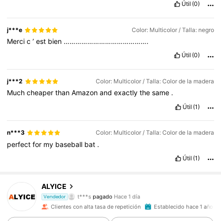
Útil
(0)
j***e
Color: Multicolor / Talla: negro
Merci
c
’
est
bien
…………………………………….
Útil
(0)
j***2
Color: Multicolor / Talla: Color de la madera
Much
cheaper
than
Amazon
and
exactly
the
same
.
Útil
(1)
n***3
Color: Multicolor / Talla: Color de la madera
perfect
for
my
baseball
bat
.
Útil
(1)
2K Seguidores
4,83
ALYICE
t***s
pagado
Hace 1 día
Vendedor
c***5
seguido hace
Hace 1 día
Clientes con alta tasa de repetición
Establecido hace 1 año
2K Seguidores
4,83