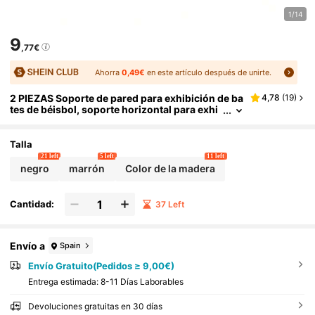
1/14
9
,77€
Ahorra
0,49€
en este artículo después de unirte.
2 PIEZAS Soporte de pared para exhibición de ba
4,78
(
19
)
tes de béisbol, soporte horizontal para exhi
bir bates, soporte de madera para palos de h
ockey
Talla
21 left
5 left
11 left
negro
marrón
Color de la madera
Cantidad:
37 Left
Envío a
Spain
Envío Gratuito(Pedidos ≥ 9,00€)
Entrega estimada:
8-11 Días Laborables
Devoluciones gratuitas en 30 días