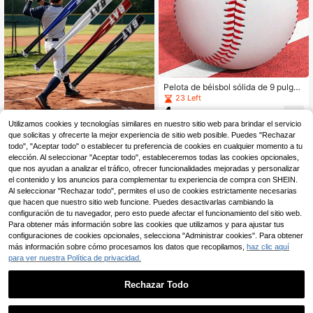
Varios colores disponibles - Regalo
navideño
Pelota de béisbol sólida de 9 pulgad
as para entrenamiento de lanzamie
23 Left
nto de béisbol. La capa exterior est
4
,88€
á hecha de material de PU y la cap
1 pieza Bate de béisbol/
Almacén UE
Utilizamos cookies y tecnologías similares en nuestro sitio web para brindar el servicio
a interior está hecha de material de
softbol de aleación de aluminio de 6
1 Left
goma espuma
que solicitas y ofrecerte la mejor experiencia de sitio web posible. Puedes "Rechazar
4cm/25in, bate de béisbol de alta d
10
todo", "Aceptar todo" o establecer tu preferencia de cookies en cualquier momento a tu
,00€
ureza para deportes al aire libre
elección. Al seleccionar "Aceptar todo", estableceremos todas las cookies opcionales,
que nos ayudan a analizar el tráfico, ofrecer funcionalidades mejoradas y personalizar
el contenido y los anuncios para complementar tu experiencia de compra con SHEIN.
Al seleccionar "Rechazar todo", permites el uso de cookies estrictamente necesarias
que hacen que nuestro sitio web funcione. Puedes desactivarlas cambiando la
configuración de tu navegador, pero esto puede afectar el funcionamiento del sitio web.
Para obtener más información sobre las cookies que utilizamos y para ajustar tus
configuraciones de cookies opcionales, selecciona "Administrar cookies". Para obtener
más información sobre cómo procesamos los datos que recopilamos,
haz clic aquí
para ver nuestra Política de privacidad.
Rechazar Todo
1 pieza Bate de béisbol de madera
3
de caucho sólida, diseño de veta de
,58€