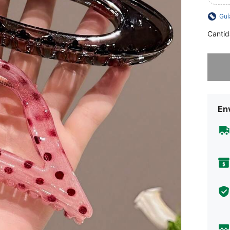
Guí
Cantid
Lo sent
Env