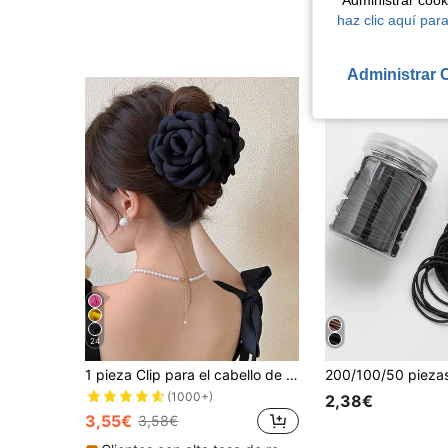
"Administrar coo
2,88€
haz clic aquí para
Administrar 
24
1 pieza Clip para el cabello de rosa de tela multicapa de 9cm, accesorio para el cabello de estilo bohemio, accesorio esencial diario/de playa, accesorio de otoño/invierno para mujeres
(1000+)
2,38€
3,55€
3,58€