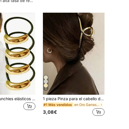
Clientes con alta tasa de repetición
5
4/1 pieza Scrunchies elásticos de metal con patrón geométrico para mujer - Adecuado para cabello grueso, elegante vintage para cumpleaños & ocasiones especiales, accesorios para el cabello
1 pieza Pinza para el cabello de mujer de aleación metálica dorada minimalista de una sola pieza, accesorio versátil elegante y chic adecuado para uso diario, fiesta, ir al trabajo
en Oro Garras Para El Cabello
#1 Más vendidos
3,08€