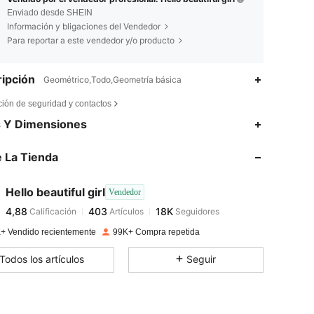
Enviado desde SHEIN
Información y bligaciones del Vendedor
Para reportar a este vendedor y/o producto
ipción
Geométrico,Todo,Geometría básica
ción de seguridad y contactos
4,88
403
18K
s Y Dimensiones
 La Tienda
4,88
403
18K
Hello beautiful girl
Vendedor
4,88
403
18K
Calificación
Artículos
Seguidores
A***o
pagado
Hace 5 horas
+ Vendido recientemente
99K+ Compra repetida
4,88
403
18K
Todos los artículos
Seguir
4,88
403
18K