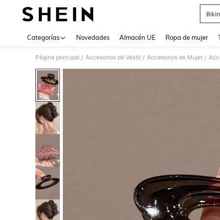
Bikin
Use up 
Categorías
Novedades
Almacén UE
Ropa de mujer
Página principal
Accesorios de Vestir
Accesorios de Mujer
Acce
/
/
/