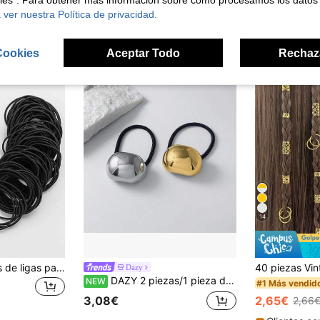
kies". Para obtener más información sobre cómo procesamos los datos
4,08€
 ver nuestra Política de privacidad.
Clientes con alta tasa de repetición
Cookies
Aceptar Todo
Rechaz
14
200/100/50 piezas de ligas para el cabello de color neutro para mujeres, bandas elásticas sin costuras, ligas para coleta sin daño, adecuadas para cabello grueso, ligas para el cabello negras
Dazy
DAZY 2 piezas/1 pieza de gomas elásticas para el cabello de metal con diseño geométrico, estilo oscuro encantador, accesorios de lujo para coleta de mujer, bandas elásticas para fitness, deportes y correr, decoración del cabello para el hogar y la belleza
NEW
#1 Más vendid
2,65€
3,08€
2,66