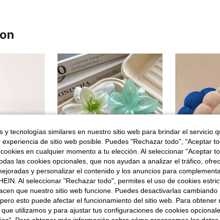
ron
 y tecnologías similares en nuestro sitio web para brindar el servicio qu
r experiencia de sitio web posible. Puedes "Rechazar todo", "Aceptar t
 cookies en cualquier momento a tu elección. Al seleccionar "Aceptar to
das las cookies opcionales, que nos ayudan a analizar el tráfico, ofre
ejoradas y personalizar el contenido y los anuncios para complementa
EIN. Al seleccionar "Rechazar todo", permites el uso de cookies estri
11
acen que nuestro sitio web funcione. Puedes desactivarlas cambiando 
1 pieza Herramientas para peinar el cabello: Cepillo de control de bordes, peine de cola de caballo, cepillo anti-enredos para cabello húmedo. Adecuado para varios estilos de peinado y fácil de transportar
3 piezas/1 pieza Pinza de pelo grande de plástico ligero con forma de flor transparente verde y estambre verde de 8cm/3.15in, estilo hada lindo, accesorio para el cabello elegante minimalista de unicolor premium versátil de moda para uso diario, casual, fiesta, viaje, coleta, peinado recogido, lavado de cara, baño, maquillaje, combinación de atuendos, peinado
pero esto puede afectar el funcionamiento del sitio web. Para obtener
Girls' 
 que utilizamos y para ajustar tus configuraciones de cookies opcional
en Herramientas para peinar el cabello
3,08€