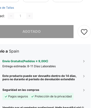
a de Tallas
ad:
imos, este producto está agotado.
AGOTADO
ío a
Spain
Envío Gratuito(Pedidos ≥ 9,00€)
Entrega estimada:
8-11 Días Laborables
Este producto puede ser devuelto dentro de 14 días,
pero no durante el período de devolución extendido
Seguridad en las compras
Pagos seguros
Protección de la privacidad
Vendido por el vendedor profesional: Hello beautiful girl