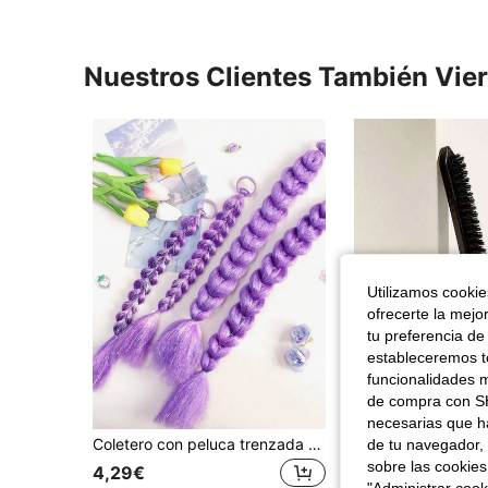
Nuestros Clientes También Vie
Utilizamos cookies
ofrecerte la mejo
tu preferencia de
estableceremos to
funcionalidades m
de compra con SH
necesarias que h
Coletero con peluca trenzada de color púrpura suave y soñadora con brillos finos, diseño de coletero + accesorio para el cabello con decoración de borlas, adecuado para peinados diarios, actuaciones, festivales, atuendos de cumpleaños
de tu navegador, 
sobre las cookies
#10 Más vendidos
4,29€