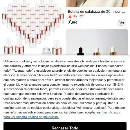
Botella de calabaza de 30ml con e
xquisito patrón de mariposa esmalt
36 Left
11
ado, mini contenedor recargable, c
7
,19€
uidado personal portátil para viaje
1 pieza Botella rociadora de alta pre
s/vacaciones, decantador de perfu
sión profesional, rociador de niebla
(1000+)
me & aceites esenciales, regalo ide
fina continua automática de alta pr
2
al para niñas (perfume no incluido;
,48€
esión de 200ML/300ML, herramien
solo botella vacía)
ta de peinado, productos y accesori
os para el cuidado del cabello, artíc
ulos esenciales de belleza y viaje p
ara salón
Juego de 4 piezas (incluye accesor
Utilizamos cookies y tecnologías similares en nuestro sitio web para brindar el servicio
ios) Botella con gotero, Botella de vi
23 Left
que solicitas y ofrecerte la mejor experiencia de sitio web posible. Puedes "Rechazar
drio con gotero, 50ML/1.76oz, Botel
5
todo", "Aceptar todo" o establecer tu preferencia de cookies en cualquier momento a tu
,26€
la de vidrio marrón con gotero, Bote
Set de 50/30/10/5/3 piezas de fras
elección. Al seleccionar "Aceptar todo", estableceremos todas las cookies opcionales,
lla de vidrio con gotero a prueba de
2
cos de vidrio mini rosa de 1ml con t
que nos ayudan a analizar el tráfico, ofrecer funcionalidades mejoradas y personalizar
,88€
fugas, Adecuada para aceites esen
apa de rosca y cuentagotas, tamañ
el contenido y los anuncios para complementar tu experiencia de compra con SHEIN.
ciales, sueros, aceites para el cabel
o de viaje, recipientes vacíos para
lo y botellas dispensadoras de líqui
Al seleccionar "Rechazar todo", permites el uso de cookies estrictamente necesarias
aceites, adecuados para viajes, de
dos para viajes.
que hacen que nuestro sitio web funcione. Puedes desactivarlas cambiando la
1 pieza de botellas de vidrio plano
coración del hogar, fiestas, regalos
configuración de tu navegador, pero esto puede afectar el funcionamiento del sitio web.
cuadradas vacías transparentes co
para hombres, mamá, papá, amigo
(500+)
n gel de color negro y escarcha de
Para obtener más información sobre las cookies que utilizamos y para ajustar tus
s, Año Nuevo, accesorios
3
,38€
30 ml con gotero de aluminio, 1 oz
configuraciones de cookies opcionales, selecciona "Administrar cookies". Para obtener
de contenedor de vidrio con gotero
más información sobre cómo procesamos los datos que recopilamos,
haz clic aquí
para líquido E, aromaterapia, perfu
para ver nuestra Política de privacidad.
me, masaje, botellas de pipeta reca
rgables
Rechazar Todo