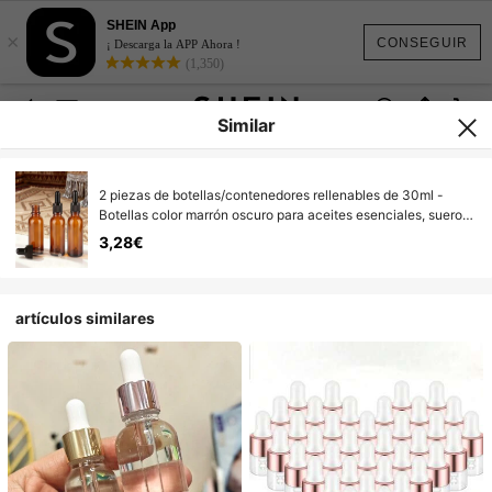
SHEIN App
×
CONSEGUIR
¡ Descarga la APP Ahora !
(1,350)
Similar
2 piezas de botellas/contenedores rellenables de 30ml -
Botellas color marrón oscuro para aceites esenciales, sueros,
botellas con cuentagotas de tamaño de viaje
3,28€
artículos similares