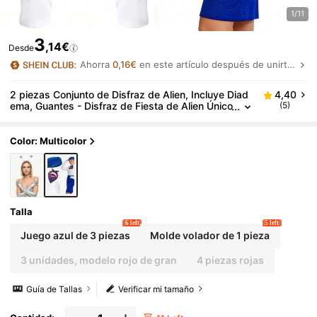
1/11
3
,14€
Desde
Ahorra
0,16€
en este artículo después de unirte.
2 piezas Conjunto de Disfraz de Alien, Incluye Diad
4,40
ema, Guantes - Disfraz de Fiesta de Alien Único
(5)
con Ojos Realistas, Escamas Brillantes y Anten
as - Material Suave y Cómodo, Adecuado para Eve
ntos Temáticos, Fiestas, Festivales de Música, Mas
Color: Multicolor
caradas, Cosplay y Uso Diario - Fácil de Armar
Talla
6 left
5 left
Juego azul de 3 piezas
Molde volador de 1 pieza
3 unidades, modelo rojo de gran
4 piezas rojas
Guía de Tallas
Verificar mi tamaño