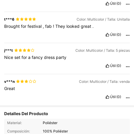
Útil
(0)
t***6
Color: Multicolor / Talla: Unitalla
Brought
for
festival
,
fab
!
They
looked
great
.
Útil
(0)
j***t
Color: Multicolor / Talla: 5 piezas
Nice
set
for
a
fancy
dress
party
Útil
(0)
v***n
Color: Multicolor / Talla: venda
Great
Útil
(0)
Detalles Del Producto
Material:
Poliéster
Composición:
100% Poliéster