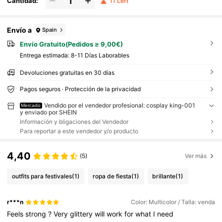
Cantidad:
11 Left
Envío a
Spain
Envío Gratuito(Pedidos ≥ 9,00€)
Entrega estimada:
8-11 Días Laborables
Devoluciones gratuitas en 30 días
Pagos seguros · Protección de la privacidad
Vendido por el vendedor profesional: cosplay king-001
Mercado
y enviado por SHEIN
Información y bligaciones del Vendedor
Para reportar a este vendedor y/o producto
4,40
(5)
Ver más
outfits para festivales
(1)
ropa de fiesta
(1)
brillante
(1)
r***n
Color: Multicolor / Talla: venda
Feels
strong
?
Very
glittery
will
work
for
what
I
need