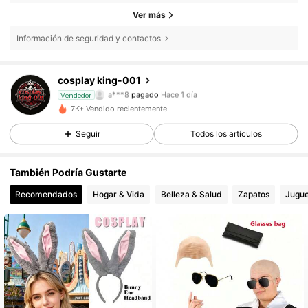
Ver más
Información de seguridad y contactos
cosplay king-001
31 Seguidores
4,58
a***8
pagado
Hace 1 día
Vendedor
7K+ Vendido recientemente
31 Seguidores
4,58
Seguir
Todos los artículos
También Podría Gustarte
31 Seguidores
4,58
Recomendados
Hogar & Vida
Belleza & Salud
Zapatos
Jugue
31 Seguidores
4,58
31 Seguidores
4,58