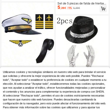
Set de 5 piezas de falda de hierba e
5
stilo hawaiano - Perfecto para fiest
,26€
-1%
5,35€
as de disfraces, fiestas temáticas h
awaianas para adultos, fiestas de v
erano, fiestas de cumpleaños y Hall
oween
1/2/3/4/5 piezas Conjunto de acces
Utilizamos cookies y tecnologías similares en nuestro sitio web para brindar el servicio
3
orios de disfraz de moda disco rock
que solicitas y ofrecerte la mejor experiencia de sitio web posible. Puedes "Rechazar
[Duzhou Cos]1-2/5 piezas Sombrer
,60€
con lentejuelas, incluye 1 sombrero,
4
o de azafata, corbata, broche, insig
todo", "Aceptar todo" o establecer tu preferencia de cookies en cualquier momento a tu
,25€
1 par de guantes, adecuado para lo
nia de hombro, gafas para fiesta de
elección. Al seleccionar "Aceptar todo", estableceremos todas las cookies opcionales,
oks de fiesta de baile de moda para
Halloween, accesorios de disfraz d
que nos ayudan a analizar el tráfico, ofrecer funcionalidades mejoradas y personalizar
hombres y mujeres, aplicable para fi
e azafata/sobrecargo de la serie PE
el contenido y los anuncios para complementar tu experiencia de compra con SHEIN.
estas temáticas, actuaciones en el
Era, conjunto elegante de piloto de
Al seleccionar "Rechazar todo", permites el uso de cookies estrictamente necesarias
escenario, cosplay, Halloween, acc
vuelo
esorios de disfraz para fiesta de má
que hacen que nuestro sitio web funcione. Puedes desactivarlas cambiando la
scaras
configuración de tu navegador, pero esto puede afectar el funcionamiento del sitio web.
Para obtener más información sobre las cookies que utilizamos y para ajustar tus