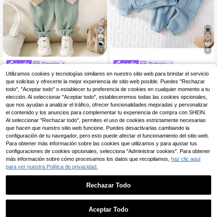
7
6
Pipplin
Bebeilu
SHEIN Set de 2 piezas R
SHEIN Set de 2 piezas d
Almacén UE
Almacén UE
Utilizamos cookies y tecnologías similares en nuestro sitio web para brindar el servicio
opa de bebé niño: Sudadera con ca
e sudadera con capucha con gráfic
26 Left
#5 Más vendidos
en Azul Conjuntos de sudadera y sudadera con capuc
que solicitas y ofrecerte la mejor experiencia de sitio web posible. Puedes "Rechazar
pucha con gráfico de letras lindas +
o de letra casual deportiva y pantal
todo", "Aceptar todo" o establecer tu preferencia de cookies en cualquier momento a tu
7
13
Pantalones verdes, Ropa de bebé u
ones de cintura elástica para bebé
,27€
-48%
13,99€
,49€
elección. Al seleccionar "Aceptar todo", estableceremos todas las cookies opcionales,
nisex, Ropa de invierno para bebé
niño/niña, adecuado para otoño/inv
que nos ayudan a analizar el tráfico, ofrecer funcionalidades mejoradas y personalizar
ierno
el contenido y los anuncios para complementar tu experiencia de compra con SHEIN.
Al seleccionar "Rechazar todo", permites el uso de cookies estrictamente necesarias
que hacen que nuestro sitio web funcione. Puedes desactivarlas cambiando la
configuración de tu navegador, pero esto puede afectar el funcionamiento del sitio web.
Para obtener más información sobre las cookies que utilizamos y para ajustar tus
configuraciones de cookies opcionales, selecciona "Administrar cookies". Para obtener
más información sobre cómo procesamos los datos que recopilamos,
haz clic aquí
para ver nuestra Política de privacidad.
Rechazar Todo
Aceptar Todo