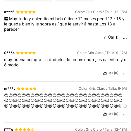
a***5
Color: Gris Claro / Talla: 12-18M
Muy
lindo
y
calentito
mi
beb
é
tiene
12
meses
ped
í
12
-
18
y
le
queda
bien
ly
le
sobra
as
í
que
le
servir
á
hasta
Los
18
al
parecer
Útil
(1)
S***a
Color: Gris Claro / Talla: 9-12M
muy
buena
compra
sin
dudarlo
,
lo
recomiendo
,
es
calentito
y
c
ó
modo
Útil
(0)
m***v
Color: Gris Claro / Talla: 6-9M
😍😍😍😍😍😍😍😍😍😍😍😍😍😍😍😍😍😍😍😍😍😍😍😍😍😍😍
😍😍😍😍😍😍😍😍😍😍😍😍😍😍😌😌😌😌😌😌😌😌😌😌😌😌😌
😌😍😍😍😍😍😍😍😍😍😌😍😍😌😌😍😍😍😍😍😍😍😍😍😍😍😍
😍😍😌
Útil
(0)
i***e
Color: Gris Claro / Talla: 12-18M