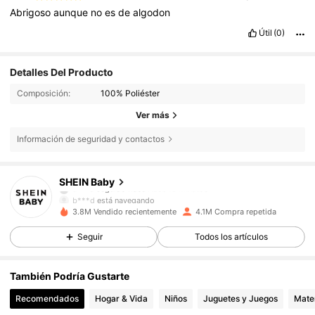
Abrigoso
aunque
no
es
de
algodon
Útil
(0)
Detalles Del Producto
Composición:
100% Poliéster
Ver más
Información de seguridad y contactos
743K Seguidores
4,92
SHEIN Baby
b***d
está navegando
743K Seguidores
4,92
3.8M Vendido recientemente
4.1M Compra repetida
Seguir
Todos los artículos
743K Seguidores
4,92
También Podría Gustarte
Recomendados
Hogar & Vida
Niños
Juguetes y Juegos
Mater
743K Seguidores
4,92