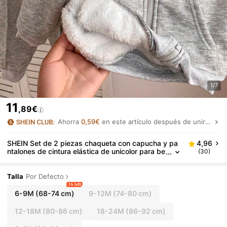
1/7
11
,89€
Ahorra
0,59€
en este artículo después de unirte.
SHEIN Set de 2 piezas chaqueta con capucha y pa
4,96
ntalones de cintura elástica de unicolor para be
(30)
bés niños, con forro térmico
Talla
Por Defecto
16 left
6-9M
(68-74 cm)
9-12M
(74-80 cm)
12-18M
(80-86 cm)
18-24M
(86-92 cm)