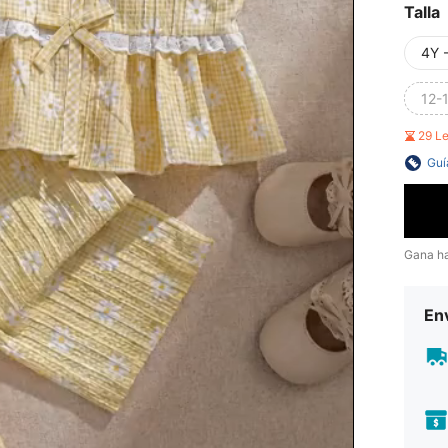
Talla
4Y 
12-
29 L
Guí
Gana h
Env