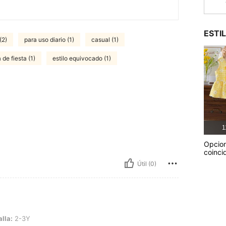
ESTI
(2)
para uso diario (1)
casual (1)
 de fiesta (1)
estilo equivocado (1)
1
Opcio
coinci
Útil (0)
alla:
2-3Y