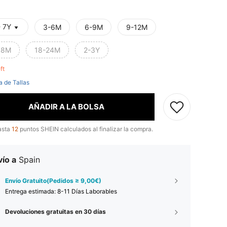
- 7Y
3-6M
6-9M
9-12M
18M
18-24M
2-3Y
eft
a de Tallas
AÑADIR A LA BOLSA
asta
12
puntos SHEIN calculados al finalizar la compra.
ío a
Spain
Envío Gratuito(Pedidos ≥ 9,00€)
Entrega estimada:
8-11 Días Laborables
Devoluciones gratuitas en 30 días