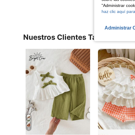
Ver Más Re
"Administrar coo
haz clic aquí para
Administrar 
Nuestros Clientes También Vie
4