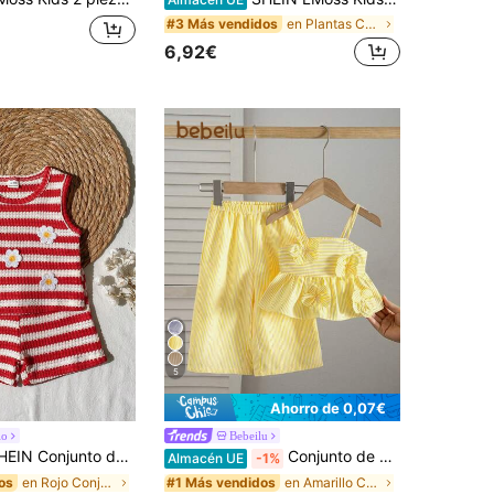
en Plantas Conjuntos de camisetas para niñas
#3 Más vendidos
6,92€
5
Ahorro de 0,07€
lo
Bebeilu
és, con top de chaleco de cuello redondo y pantalones cortos de jacquard de teca beige, con un estilo fresco, temático forestal, pastoril, suave, simple y relajado. La tela presenta una textura de tejido de teca con un grosor moderado y un ajuste adecuado. La prenda está decorada con flores de ganchillo tridimensionales en amarillo, verde y rosa, lo que la hace adecuada para salidas diarias, picnics, relajación en casa, ir a la escuela y tomar fotos para check-in
Conjunto de camiseta de tirantes con lazo decorativo y pantalones de cintura elástica a rayas, estilo casual de vacaciones para bebé niña
Almacén UE
-1%
en Rojo Conjuntos para niñas
en Amarillo Conjuntos para niñas
os
#1 Más vendidos