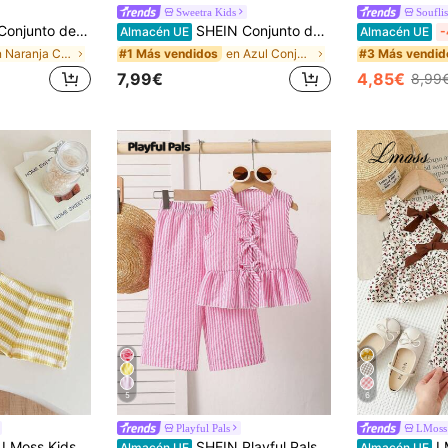
Sweetra Kids
Souflis
unto de top de tirantes con volantes y shorts a cuadros para niña, estilo lindo de vacaciones de verano
SHEIN Conjunto de top sin mangas texturizado azul y pantalones cortos a cuadros azules para bebé niña, decorado con lazo azul, conjunto esencial para uso diario
Almacén UE
Almacén UE
-
en Naranja Conjuntos para niñas
en Azul Conjuntos de camisetas sin mangas para niñ
#1 Más vendidos
#3 Más vendid
7,99€
4,85€
8,99
5
6
Playful Pals
LMoss
en Ninguno Conjuntos de camisetas para niñas
#3 Más vendidos
 a rayas y shorts de cintura elástica casual y lindo de verano para bebé niña
SHEIN Playful Pals Set de 2 piezas de top sin mangas de rayas tejido y pantalones de pierna ancha para niña bebé, conjunto de ropa casual, dulce y diaria para primavera/verano, 0-3 años
LMoss Kids
Almacén UE
Almacén UE