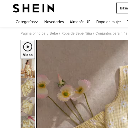
Bikin
Use up 
Categorías
Novedades
Almacén UE
Ropa de mujer
Página principal
Bebé
Ropa de Bebé Niña
Conjuntos para niña
/
/
/
Video