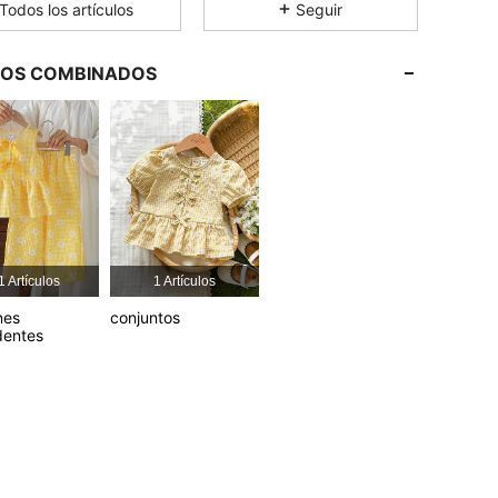
Todos los artículos
Seguir
4,87
3.7K
328K
LOS COMBINADOS
4,87
3.7K
328K
4,87
3.7K
328K
4,87
3.7K
328K
1 Artículos
1 Artículos
4,87
3.7K
328K
nes
conjuntos
dentes
4,87
3.7K
328K