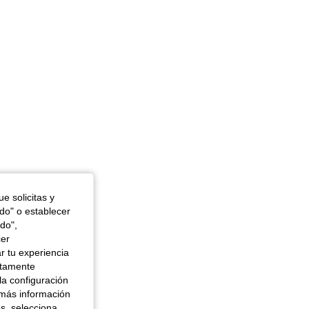
e solicitas y
odo" o establecer
do",
cer
r tu experiencia
ctamente
la configuración
 más información
es, selecciona