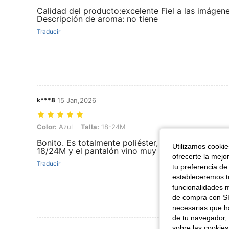
Calidad del producto:excelente Fiel a las imágene
Descripción de aroma: no tiene
Traducir
k***8
15 Jan,2026
Color: Azul, Talla: 18-24M
Color:
Azul
Talla:
18-24M
Bonito. Es totalmente poliéster, la blusa viene un
Utilizamos cookies
18/24M y el pantalón vino muy largo le tuve que
ofrecerte la mejo
Traducir
tu preferencia de
estableceremos to
funcionalidades m
de compra con SH
necesarias que h
de tu navegador, 
sobre las cookies