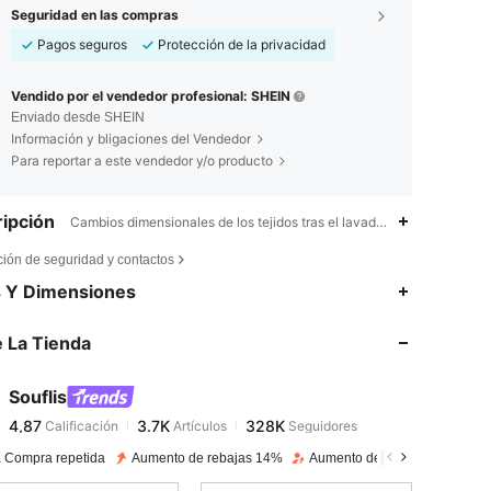
Seguridad en las compras
Pagos seguros
Protección de la privacidad
Vendido por el vendedor profesional: SHEIN
Enviado desde SHEIN
Información y bligaciones del Vendedor
Para reportar a este vendedor y/o producto
ipción
Cambios dimensionales de los tejidos tras el lavado doméstico,En Te
ción de seguridad y contactos
4,87
3.7K
328K
s Y Dimensiones
 La Tienda
4,87
3.7K
328K
Souflis
4,87
3.7K
328K
Calificación
Artículos
Seguidores
o***k
pagado
Hace 1 día
 Compra repetida
Aumento de rebajas 14%
Aumento de seguidores 39%
4,87
3.7K
328K