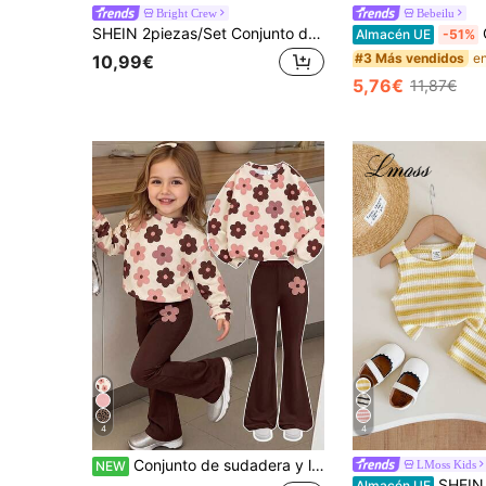
Bright Crew
Bebeilu
SHEIN 2piezas/Set Conjunto de Top de Tirantes con Lazo Dulce y Pantalones Largos de Cintura Elástica Casual y Lindo para Bebé Niña de Verano
Conj
Almacén UE
-51%
#3 Más vendidos
10,99€
5,76€
11,87€
4
4
Conjunto de sudadera y leggings con estampado floral lindo para bebés niñas, conjunto de pantalones acampanados de cuello redondo suave en colores Morandi.
LMoss Kids
NEW
SHEIN LMoss Kids Conjunto de top de tirantes
Almacén UE