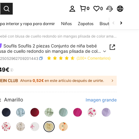
0
0
ar. Press Enter to select.
pa interior y ropa para dormir
Niños
Zapatos
Bisutería Y Accesorio
Souflis Souflis 2 piezas Conjunto de niña bebé con blusa de cuello redondo sin mangas plisada de color amarillo claro, top con decoración de lazo y pantalón de cintura elástica, cómodo y lindo para primavera, verano y otoño
Souflis Souflis 2 piezas Conjunto de niña bebé
usa de cuello redondo sin mangas plisada de color
lo claro, top con decoración de lazo y pantalón de
a25052962709201443
(100+ Comentarios)
a elástica, cómodo y lindo para primavera, verano
o
49€
ICE AND AVAILABILITY
Ahorra
0,52€
en este artículo después de unirte.
:
Amarillo
Imagen grande