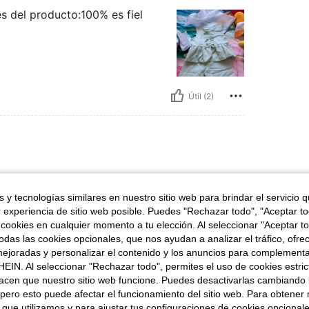
s del producto:100% es fiel
Útil (2)
 poco reducida para ser talla
 y tecnologías similares en nuestro sitio web para brindar el servicio qu
 mandar a cortar
r experiencia de sitio web posible. Puedes "Rechazar todo", "Aceptar t
 cookies en cualquier momento a tu elección. Al seleccionar "Aceptar to
das las cookies opcionales, que nos ayudan a analizar el tráfico, ofre
ejoradas y personalizar el contenido y los anuncios para complementa
EIN. Al seleccionar "Rechazar todo", permites el uso de cookies estri
Útil (2)
acen que nuestro sitio web funcione. Puedes desactivarlas cambiando 
pero esto puede afectar el funcionamiento del sitio web. Para obtener
 que utilizamos y para ajustar tus configuraciones de cookies opcional