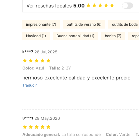
Ver reseñas locales
5,00
impresionante (7)
outfits de verano (6)
outfits de boda 
Navidad (1)
Buena portabilidad (1)
bonito (7)
ropa
k***7
28 Jul,2025
Color: Azul, Talla: 2-3Y
Color:
Azul
Talla:
2-3Y
hermoso excelente calidad y excelente precio
Traducir
3***1
29 May,2026
Adecuado general: La talla corresponde, Color: Verde, Talla: 2-3Y
Adecuado general:
La talla corresponde
Color:
Verde
T