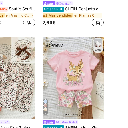
Bebeilu
Souflis Souflis Conjunto de top y shorts con bloques de color, rayas y volantes para niña bebé de vacaciones
SHEIN Conjunto casual de camiseta de manga corta con decoración floral 3D y pantalones a cuadros para niña bebé "Playful Pals"
46%
Almacén UE
en Amarillo Conjuntos para niñas
en Plantas Conjuntos de camisas para niñas
os
#2 Más vendidos
7,69€
€
9
 Kids
LMoss Kids
 2 piezas Conjunto de top sin mangas y pantalones con estampado floral pequeño para niña bebé
SHEIN LMoss Kids Conjunto de camiseta de manga corta de cuello redondo y leggings casuales para niña, adecuado para primavera y verano
Almacén UE