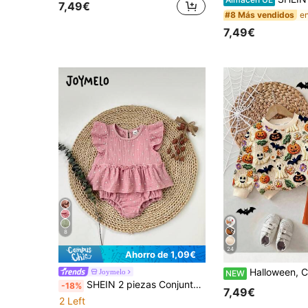
7,49€
#8 Más vendidos
7,49€
8
24
Ahorro de 1,09€
Halloween, Conjunto de Sudadera Holgada de Cuello Redondo y Pantalones Largos de Cintura Elástica para Bebé Niña, Estilo Casual Simple y Lindo con Textura, Patró
Joymelo
NEW
SHEIN 2 piezas Conjunto de top de manga corta con cuello redondo y botones a presión, y shorts de cintura elástica para niñas bebés, estampado de lunares verdes, informal y lindo, adecuado para salidas de verano, fines de semana, parques, picnics, viajes y varias ocasiones
-18%
7,49€
2 Left