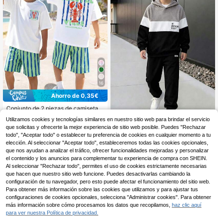
16
Ahorro de 0,35€
Conjunto de 2 piezas de camiseta d
9
e manga corta y pantalones cortos
,64€
-3%
9,99€
Utilizamos cookies y tecnologías similares en nuestro sitio web para brindar el servicio
para niños preadolescentes, primav
que solicitas y ofrecerte la mejor experiencia de sitio web posible. Puedes "Rechazar
Conjunto de 2 piezas para niñ
NEW
era/verano, con estampado único d
18
os con sudadera con capucha de fe
todo", "Aceptar todo" o establecer tu preferencia de cookies en cualquier momento a tu
e tortuga y pantalones cortos a jueg
,99€
lpa de doble cara, patchwork y bloq
o, atuendo casual de calle llamativ
elección. Al seleccionar "Aceptar todo", estableceremos todas las cookies opcionales,
ues de color, estilo casual
o, ideal para uso diario, estilo isleño,
que nos ayudan a analizar el tráfico, ofrecer funcionalidades mejoradas y personalizar
playa, fin de semana, atuendos de v
el contenido y los anuncios para complementar tu experiencia de compra con SHEIN.
erano, vestimenta elegante, adecua
Al seleccionar "Rechazar todo", permites el uso de cookies estrictamente necesarias
do para salidas, vacaciones, viajes,
que hacen que nuestro sitio web funcione. Puedes desactivarlas cambiando la
fotos, nueva moda primavera/veran
configuración de tu navegador, pero esto puede afectar el funcionamiento del sitio web.
o 2026
Para obtener más información sobre las cookies que utilizamos y para ajustar tus
configuraciones de cookies opcionales, selecciona "Administrar cookies". Para obtener
más información sobre cómo procesamos los datos que recopilamos,
haz clic aquí
para ver nuestra Política de privacidad.