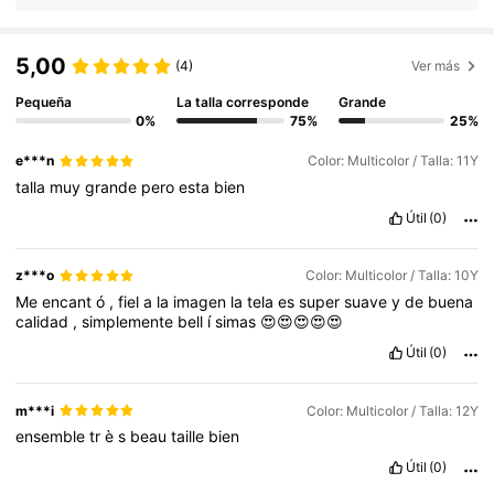
5,00
(4)
Ver más
Pequeña
La talla corresponde
Grande
0%
75%
25%
e***n
Color: Multicolor / Talla: 11Y
talla
muy
grande
pero
esta
bien
Útil
(0)
z***o
Color: Multicolor / Talla: 10Y
Me
encant
ó
,
fiel
a
la
imagen
la
tela
es
super
suave
y
de
buena
calidad
,
simplemente
bell
í
simas
😍😍😍😍😍
Útil
(0)
m***i
Color: Multicolor / Talla: 12Y
ensemble
tr
è
s
beau
taille
bien
Útil
(0)