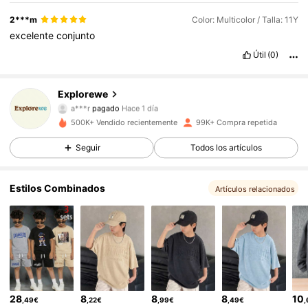
2***m
Color: Multicolor / Talla: 11Y
excelente
conjunto
Útil
(0)
Explorewe
28K Seguidores
4,86
a***r
pagado
Hace 1 día
500K+ Vendido recientemente
99K+ Compra repetida
28K Seguidores
4,86
Seguir
Todos los artículos
Estilos Combinados
28K Seguidores
4,86
Artículos relacionados
28K Seguidores
4,86
28K Seguidores
4,86
28
8
8
8
10
,49€
,22€
,99€
,49€