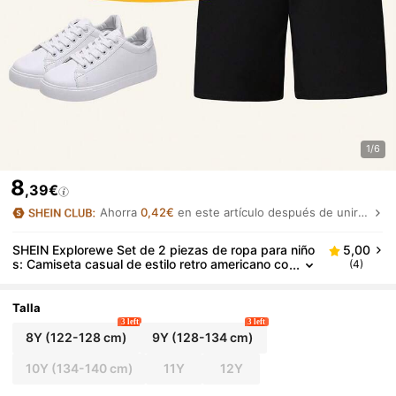
1/6
8
,39€
Ahorra
0,42€
en este artículo después de unirte.
SHEIN Explorewe Set de 2 piezas de ropa para niño
5,00
s: Camiseta casual de estilo retro americano co
(4)
n estampado de letras y parches + Pantalones
cortos negros, adecuado para uso diario en primav
era y verano
Talla
3 left
3 left
8Y
(122-128 cm)
9Y
(128-134 cm)
10Y
(134-140 cm)
11Y
12Y