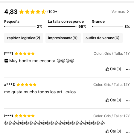
4,83
(100+)
Ver más
Pequeña
La talla corresponde
Grande
2%
95%
3%
rapidez logística
(2)
impresionante
(9)
outfits de verano
(6)
l***1
Color: Gris / Talla: 11Y
Muy
bonito
me
encanta
😍😍😍😍
Útil
(0)
a***3
Color: Gris / Talla: 12Y
me
gusta
mucho
todos
los
art
í
culos
Útil
(0)
i***1
Color: Gris / Talla: 12Y
👍👍👍👍👍👍👍👍👍👍👍👍👍👍👍👍👍👍👍👍👍👍👍👍
Útil
(0)