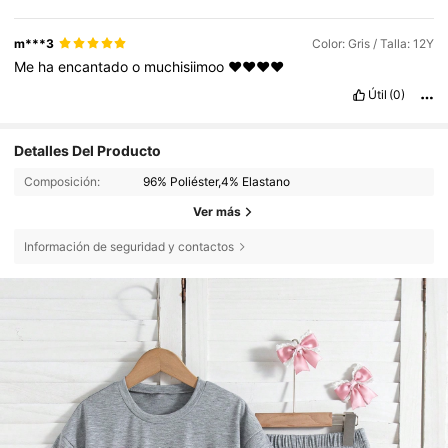
m***3
Color: Gris / Talla: 12Y
Me
ha
encantado
o
muchisiimoo
❤️❤️❤️❤️
Útil
(0)
Detalles Del Producto
Composición:
96% Poliéster,4% Elastano
Ver más
Información de seguridad y contactos