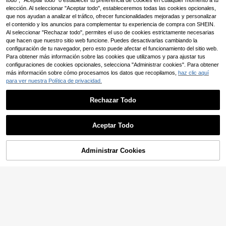
ara niña preadolescente con sudad
iseta de manga corta de cuello redo
todo", "Aceptar todo" o establecer tu preferencia de cookies en cualquier momento a tu
14
14
,99€
,99€
era con capucha de cordón y panta
ndo a rayas minimalista y cómoda p
elección. Al seleccionar "Aceptar todo", estableceremos todas las cookies opcionales,
lones de pierna ancha en color rosa
ara niñas preadolescentes
que nos ayudan a analizar el tráfico, ofrecer funcionalidades mejoradas y personalizar
sólido, casual para primavera/otoño
el contenido y los anuncios para complementar tu experiencia de compra con SHEIN.
Al seleccionar "Rechazar todo", permites el uso de cookies estrictamente necesarias
que hacen que nuestro sitio web funcione. Puedes desactivarlas cambiando la
configuración de tu navegador, pero esto puede afectar el funcionamiento del sitio web.
Para obtener más información sobre las cookies que utilizamos y para ajustar tus
configuraciones de cookies opcionales, selecciona "Administrar cookies". Para obtener
más información sobre cómo procesamos los datos que recopilamos,
haz clic aquí
para ver nuestra Política de privacidad.
Rechazar Todo
Aceptar Todo
Administrar Cookies
AÑADIR A LA BOLSA
17
7
MODELY Kids
DRMZ Kids
SHEIN Conjunto de cam
SHEIN Conjunto De Top
Almacén UE
Almacén UE
iseta de manga corta con cuello red
s Informales De Manga Corta De Co
13
12
,99€
,49€
ondo y decoración de lazo + falda l
rte Holgado Para Niñas Adolescent
arga con decoración de botones a r
es Con Detalles A Crochet Y Cuello
ayas, estilo casual para niñas, para
Redondo
el verano