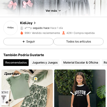
Ver más
20K Seguidores
4,83
KidiJoy
a***p
seguido hace
Hace 1 día
s***5
está navegando
99K+ Vendido recientemente
42K+ Compra repetida
20K Seguidores
4,83
Seguir
Todos los artículos
20K Seguidores
4,83
También Podría Gustarte
Recomendados
Juguetes y Juegos
Material Escolar & Oficina
Ro
20K Seguidores
4,83
20K Seguidores
4,83
20K Seguidores
4,83