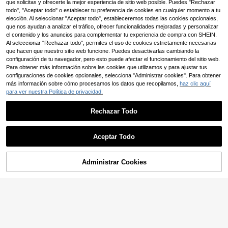
arilla con degradado rosa y blanco,
(500+)
que solicitas y ofrecerte la mejor experiencia de sitio web posible. Puedes "Rechazar
decoración moderna y personalizad
todo", "Aceptar todo" o establecer tu preferencia de cookies en cualquier momento a tu
7
a, adecuada para balcón, dormitorio
,06€
-1%
7,18€
elección. Al seleccionar "Aceptar todo", estableceremos todas las cookies opcionales,
y sala de estar, decoración de otoñ
que nos ayudan a analizar el tráfico, ofrecer funcionalidades mejoradas y personalizar
o, decoración de la habitación
el contenido y los anuncios para complementar tu experiencia de compra con SHEIN.
Al seleccionar "Rechazar todo", permites el uso de cookies estrictamente necesarias
que hacen que nuestro sitio web funcione. Puedes desactivarlas cambiando la
configuración de tu navegador, pero esto puede afectar el funcionamiento del sitio web.
Para obtener más información sobre las cookies que utilizamos y para ajustar tus
configuraciones de cookies opcionales, selecciona "Administrar cookies". Para obtener
más información sobre cómo procesamos los datos que recopilamos,
haz clic aquí
1 pieza Cortina de lino natural y tra
para ver nuestra Política de privacidad.
nsparente, para puerta de gabinete,
4
,28€
armario, gabinete de zapatos para p
Rechazar Todo
rivacidad y protección contra el pol
vo, cortina pequeña para ventana si
n perforación, panel transparente y
transpirable
Aceptar Todo
Administrar Cookies
AÑADIR A LA BOLSA
9
1 pieza/2 piezas Juego de cortinas
con textura de lino sintético, adecu
(1000+)
adas para sala de estar y dormitorio
6
para privacidad, cortinas rústicas d
,95€
e arpillera tejida semitransparentes
con ojales, filtro de luz, en beige, az
ul salvia, gris oscuro, cortinas blanc