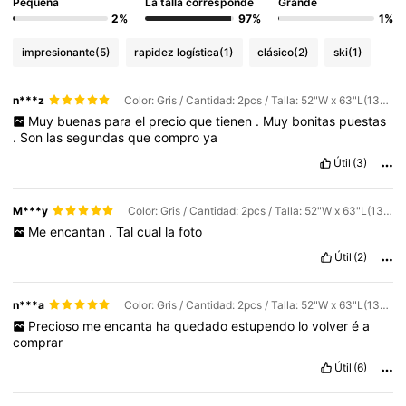
Pequeña
La talla corresponde
Grande
2%
97%
1%
impresionante
(5)
rapidez logística
(1)
clásico
(2)
ski
(1)
n***z
Color: Gris / Cantidad: 2pcs / Talla: 52"W x 63"L(132 x 160cm)
Muy
buenas
para
el
precio
que
tienen
.
Muy
bonitas
puestas
.
Son
las
segundas
que
compro
ya
Útil
(3)
M***y
Color: Gris / Cantidad: 2pcs / Talla: 52"W x 63"L(132 x 160cm)
Me
encantan
.
Tal
cual
la
foto
Útil
(2)
n***a
Color: Gris / Cantidad: 2pcs / Talla: 52"W x 63"L(132 x 160cm)
Precioso
me
encanta
ha
quedado
estupendo
lo
volver
é
a
comprar
Útil
(6)