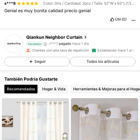
s***9
Color: Gris / Cantidad: 2pcs / Talla: 52"W x 63"L(132 x 160cm)
Genial
es
muy
bonita
calidad
precio
genial
Útil
(0)
Qiankun Neighbor Curtain
568 Seguidores
4,88
r***7
pagado
Hace 1 día
Vendedor
Clientes con alta tasa de repetición
Establecido hace 1 año
568 Seguidores
4,88
Seguir
Todos los artículos
También Podría Gustarte
568 Seguidores
4,88
Recomendados
Hogar & Vida
Herramientas & Mejoras para el Hoga
568 Seguidores
4,88
568 Seguidores
4,88