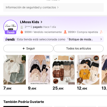
Información de seguridad y contactos
349K Seguidores
4,89
LMoss Kids
3***2
pagado
Hace 1 día
s***9
seguido hace
Hace 5 horas
999K+ Vendido recientemente
999K+ Compra repetida
A
349K Seguidores
4,89
Esta tienda está seleccionada como
「Botique de moda」
Seguir
Todos los artículos
349K Seguidores
4,89
349K Seguidores
4,89
349K Seguidores
4,89
7
9
25
12
13
,99€
,49€
,49€
,49€
349K Seguidores
4,89
También Podría Gustarte