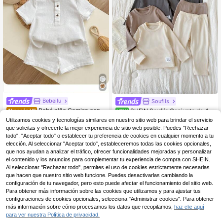
Bebeilu
Souflis
Bebé niño Camisa con b
SHEIN Souflis Conjunto de 4 p
Almacén UE
NEW
otón & Shorts
iezas/Set de camiseta de manga lar
#3 Más vendidos
en Blanco Conjuntos de camisas para bebés niños
13
Utilizamos cookies y tecnologías similares en nuestro sitio web para brindar el servicio
,99€
ga y pantalones con estampado de
(500+)
que solicitas y ofrecerte la mejor experiencia de sitio web posible. Puedes "Rechazar
elefante lindo y casual para bebé ni
todo", "Aceptar todo" o establecer tu preferencia de cookies en cualquier momento a tu
5
ño, adecuado para otoño/invierno, r
,71€
elección. Al seleccionar "Aceptar todo", estableceremos todas las cookies opcionales,
opa de casa, cómodo y versátil
que nos ayudan a analizar el tráfico, ofrecer funcionalidades mejoradas y personalizar
el contenido y los anuncios para complementar tu experiencia de compra con SHEIN.
Al seleccionar "Rechazar todo", permites el uso de cookies estrictamente necesarias
que hacen que nuestro sitio web funcione. Puedes desactivarlas cambiando la
configuración de tu navegador, pero esto puede afectar el funcionamiento del sitio web.
Para obtener más información sobre las cookies que utilizamos y para ajustar tus
configuraciones de cookies opcionales, selecciona "Administrar cookies". Para obtener
más información sobre cómo procesamos los datos que recopilamos,
haz clic aquí
para ver nuestra Política de privacidad.