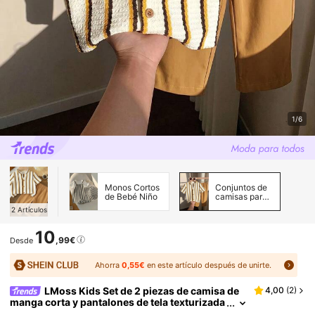
1/6
Monos Cortos
Conjuntos de
de Bebé Niño
camisas para
bebés niños
2
Artículos
10
,99€
Desde
Ahorra
0,55€
en este artículo después de unirte.
LMoss Kids Set de 2 piezas de camisa de
4,00
(
2
)
manga corta y pantalones de tela texturizada
cómoda y casual para niño/niña, adecuado p