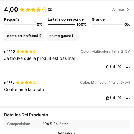
4,00
(2)
Ver más
Pequeña
La talla corresponde
Grande
0%
100%
0%
como en las fotos
(1)
no me gusta
(1)
n***6
Color: Multicolor / Talla: 2-3Y
Je
trouve
que
le
produit
est
pas
mal
Útil
(0)
n***v
Color: Multicolor / Talla: 6-9M
Conforme
à
la
photo
Útil
(0)
Detalles Del Producto
Composición:
100% Poliéster
Ver más