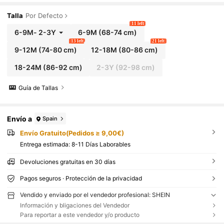
ara interior, exterior, diario, deportes, juego, fiest
a, sesión de fotos, vacaciones, primavera/verano
Talla
Por Defecto
11 left
6-9M
-
2-3Y
6-9M
(68-74 cm)
13 left
21 left
9-12M
(74-80 cm)
12-18M
(80-86 cm)
18-24M
(86-92 cm)
2-3Y
(92-98 cm)
Guía de Tallas
Envío a
Spain
Envío Gratuito(Pedidos ≥ 9,00€)
Entrega estimada:
8-11 Días Laborables
Devoluciones gratuitas en 30 días
Pagos seguros · Protección de la privacidad
Vendido y enviado por el vendedor profesional: SHEIN
Información y bligaciones del Vendedor
Para reportar a este vendedor y/o producto