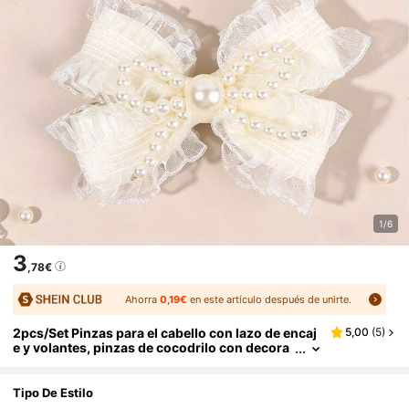
1/6
3
,78€
Ahorra
0,19€
en este artículo después de unirte.
2pcs/Set Pinzas para el cabello con lazo de encaj
5,00
(
5
)
e y volantes, pinzas de cocodrilo con decora
ción de lazo de perlas falsas, accesorios dulc
es para el cabello adecuados para niñas en uso di
ario y fiestas de cumpleaños
Tipo De Estilo