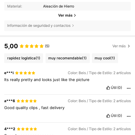
Material:
Aleación de Hierro
Ver más
Información de seguridad y contactos
5,00
(5)
Ver más
rapidez logística
(1)
muy recomendable
(1)
muy cool
(1)
e***i
Color: Beis / Tipo de Estilo: 2 artículos
Its
really
pretty
and
looks
just
like
the
picture
Útil
(0)
a***6
Color: Beis / Tipo de Estilo: 2 artículos
Good
quality
clips
,
fast
delivery
Útil
(0)
4***2
Color: Beis / Tipo de Estilo: 2 artículos