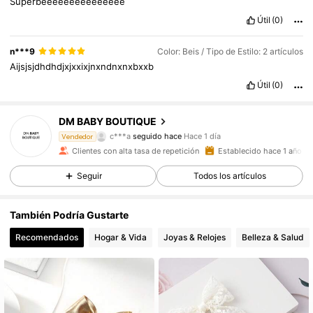
Superbeeeeeeeeeeeeeee
Útil
(0)
n***9
Color: Beis / Tipo de Estilo: 2 artículos
Aijsjsjdhdhdjxjxxixjnxndnxnxbxxb
Útil
(0)
7.7K Seguidores
4,95
DM BABY BOUTIQUE
c***a
seguido hace
Hace 1 día
Vendedor
7.7K Seguidores
4,95
Clientes con alta tasa de repetición
Establecido hace 1 año
Seguir
Todos los artículos
7.7K Seguidores
4,95
También Podría Gustarte
7.7K Seguidores
4,95
Recomendados
Hogar & Vida
Joyas & Relojes
Belleza & Salud
7.7K Seguidores
4,95
7.7K Seguidores
4,95