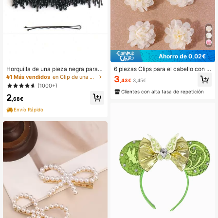
Ahorro de 0,02€
Horquilla de una pieza negra para
6 piezas Clips para el cabello con fl
mujer, clip para flequillo lateral, acc
ores de tela dulces y soñadoras, ga
#1 Más vendidos
en Clip de una palabra Accesorios para el cabello
3
,43€
3,45€
esorio para el cabello con pinza en
nchos para el cabello, pasadores, h
(1000+)
forma de U para fijar el peinado, clip
ebillas para el cabello, horquillas, a
Clientes con alta tasa de repetición
2
de garra plano
ccesorios
,68€
Envío Rápido