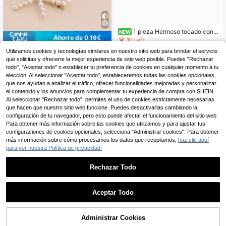
1 pieza Hermoso tocado con d
NEW
Ahorro de 0,16€
iseño de orejas y alas de hada de e
10 Left
stilo de dibujos animados, orejas de
5
2 piezas de elegantes y de moda pi
Utilizamos cookies y tecnologías similares en nuestro sitio web para brindar el servicio
brillo verde y diseño de alas de had
,04€
nzas para el cabello con lazo de pe
3
que solicitas y ofrecerte la mejor experiencia de sitio web posible. Puedes "Rechazar
a, tocado elegante y brillante para fi
,39€
-4%
3,55€
rlas falsas laterales, accesorios ver
estas, ideal para parques temáticos,
todo", "Aceptar todo" o establecer tu preferencia de cookies en cualquier momento a tu
sátiles y dulces para todas las esta
uso diario, bailes de máscaras y cel
Clientes con alta tasa de repetición
elección. Al seleccionar "Aceptar todo", estableceremos todas las cookies opcionales,
ciones, pinzas de garra, pasadores
ebraciones, gran regalo para cumpl
que nos ayudan a analizar el tráfico, ofrecer funcionalidades mejoradas y personalizar
de pelo, artículos escolares, univers
eaños, Navidad, aniversario y días f
el contenido y los anuncios para complementar tu experiencia de compra con SHEIN.
idad, accesorios para el cabello con
estivos (Cosplay, tocado, accesorio
perlas falsas, lazos, lindos, accesori
Al seleccionar "Rechazar todo", permites el uso de cookies estrictamente necesarias
para el cabello, verano, pinza para
os para la cabeza, pasadores
que hacen que nuestro sitio web funcione. Puedes desactivarlas cambiando la
el cabello)
configuración de tu navegador, pero esto puede afectar el funcionamiento del sitio web.
Para obtener más información sobre las cookies que utilizamos y para ajustar tus
configuraciones de cookies opcionales, selecciona "Administrar cookies". Para obtener
más información sobre cómo procesamos los datos que recopilamos,
haz clic aquí
para ver nuestra Política de privacidad.
Rechazar Todo
Aceptar Todo
4
Administrar Cookies
2 piezas Barrettes elegantes y exqu
AÑADIR A LA BOLSA
isitas para niñas con lazo de tela y