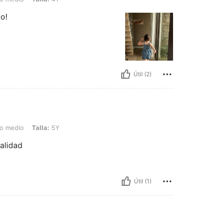
co!
Útil (2)
alla: 5Y
do medio
Talla:
5Y
alidad
Útil (1)