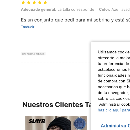
Adecuado general: La talla corresponde, Color: Azul lavado medio, T
Adecuado general:
La talla corresponde
Color:
Azul lava
Es un conjunto que pedí para mi sobrina y está s
Traducir
Utilizamos cookies
del mismo artículo
ofrecerte la mejo
tu preferencia de
Ver Más Re
estableceremos to
funcionalidades m
de compra con SH
necesarias que h
de tu navegador, 
sobre las cookies
Nuestros Clientes También Vie
"Administrar coo
haz clic aquí para
Administrar 