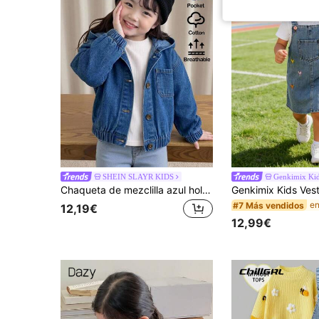
SHEIN SLAYR KIDS
Genkimix Ki
Chaqueta de mezclilla azul holgada con capucha básica casual para niña pequeña en otoño/invierno, ropa de regreso a la escuela para niñas, chaqueta para niños pequeños, chaqueta cálida
#7 Más vendidos
12,19€
12,99€