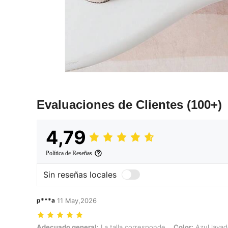
Evaluaciones de Clientes
(100+)
4,79
Política de Reseñas
Sin reseñas locales
p***a
11 May,2026
Adecuado general: La talla corresponde, Color: Azul lavado medio, T
Adecuado general:
La talla corresponde
Color:
Azul lava