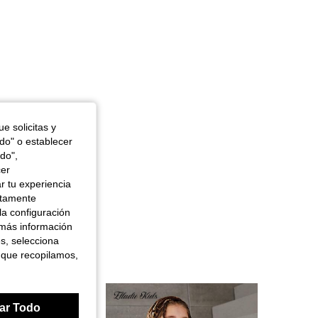
e solicitas y
odo" o establecer
do",
cer
r tu experiencia
ctamente
la configuración
 más información
es, selecciona
 que recopilamos,
ar Todo