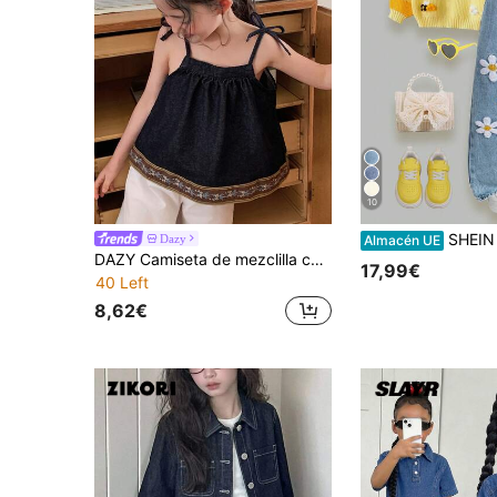
10
SHEIN ChillGRL Mono vaquero informal y cómodo con estampado d
Dazy
Almacén UE
DAZY Camiseta de mezclilla con estampado floral casual para niña, vacaciones de verano
17,99€
40 Left
8,62€