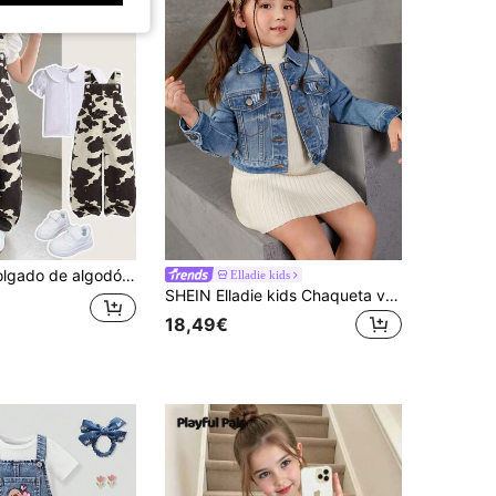
Y2K para niñas jóvenes, otoño/invierno, ropa de vuelta al colegio para niñas, atuendos de Navidad, Halloween, atuendos escolares
Elladie kids
SHEIN Elladie kids Chaqueta vaquera de manga larga para niña
18,49€