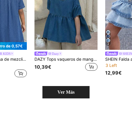
4
rro de 0,57€
R KIDS
Dazy
SHEIN
size en azul marino para niña
DAZY Tops vaqueros de manga corta holgados con cuello redondo, dobladillo con volantes y lavado para niñas en verano
3 Left
10,39€
12,99€
Ver Más