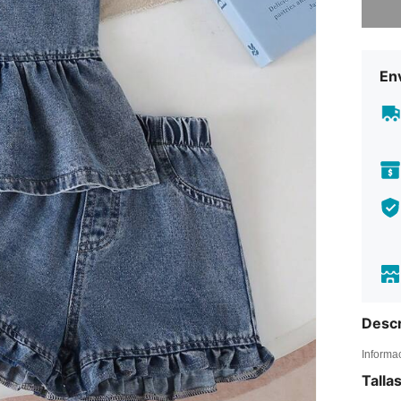
Env
Descr
Informa
Talla