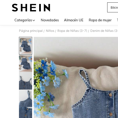
Bikin
Use up 
Categorías
Novedades
Almacén UE
Ropa de mujer
Página principal
Niños
Ropa de Niñas (3-7)
Denim de Niñas (3
/
/
/