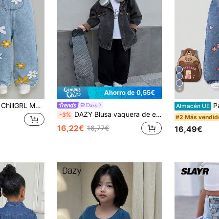
4
Ahorro de 0,55€
e flores, corazones y arcoíris para niñas, conjunto de niña con girasol, azul bebé, a juego con mamá
Pantalones de peto y mono estamp
Dazy
Almacén UE
DAZY Blusa vaquera de estilo coreano casual lavada de color contrastante para niñas jóvenes
-3%
#2 Más vendid
16,22€
16,77€
16,49€