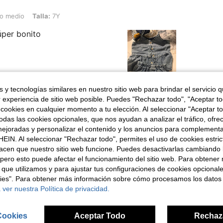
alla: 7Y
do medio
Talla:
7Y
úper bonito
 y tecnologías similares en nuestro sitio web para brindar el servicio qu
Útil (0)
r experiencia de sitio web posible. Puedes "Rechazar todo", "Aceptar t
 cookies en cualquier momento a tu elección. Al seleccionar "Aceptar to
señas
das las cookies opcionales, que nos ayudan a analizar el tráfico, ofre
ejoradas y personalizar el contenido y los anuncios para complementa
EIN. Al seleccionar "Rechazar todo", permites el uso de cookies estri
acen que nuestro sitio web funcione. Puedes desactivarlas cambiando 
pero esto puede afectar el funcionamiento del sitio web. Para obtener
 que utilizamos y para ajustar tus configuraciones de cookies opcional
ron
kies". Para obtener más información sobre cómo procesamos los datos
 ver nuestra Política de privacidad.
Cookies
Aceptar Todo
Rechaz