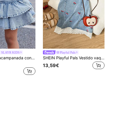
 SLAYR KIDS
Playful Pals
SHEIN Falda acampanada con volantes de mezclilla para niña, ropa casual de primavera y verano para niñas, estilo boho campestre, para playa
SHEIN Playful Pals Vestido vaquero con estampado de cerezas para niñas jóvenes, ligero para primavera/verano, azul denim lavado medio, diseño de moda casual de estilo pastoril dulce y lindo. Estampado de cerezas lindo y dulce, mangas abullonadas con puños elásticos, cuello con volantes, decoración de lazo en el bajo, ribete de encaje blanco, silueta holgada de línea A, tela de denim de algodón suave y cómoda, para uso diario, fiesta, escuela, viajes, nueva llegada de primavera/otoño 2025
13,59€