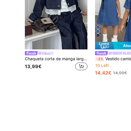
Aho
Zikori
SHEIN SLAY
Chaqueta corta de manga larga con patchwork de encaje y denim azul oscuro, estilo casual Y2K para niñas jóvenes, verano/otoño, vuelta al colegio
Vestido camisa de mezclilla over
-3%
10 Left
13,99€
14,42€
14,99€