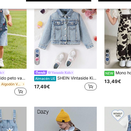
4
7
Mono holgado de algodón con estampado de vaca y denim estilo 
ds
Vintaside Kids
NEW
Genkimix Kids Vestido peto vaquero casual y suelto para niñas, con bordado de corazones multicolor alegre y lindo, hecho de denim de algodón ligero y suave, un artículo imprescindible para niñas fashionistas, adecuado para primavera y otoño, simple y elegante, versátil para uso diario, compras, salidas, fiestas, excursiones, nueva llegada de otoño 2023
SHEIN Vintaside Kids Chaquetas y abrigos de mezclilla para niñas, nueva llegada para otoño/invierno, estilo escolar casual de moda, chaqueta de mezclilla versátil y sencilla, se puede combinar con sudaderas y camisetas, artículo de principios de otoño, ropa de abrigo de mezclilla para niñas, chaqueta de mezclilla azul claro de estilo retro clásico para niñas
Almacén UE
13,49€
en Algodón Vestidos de mezclilla para niñas
17,49€