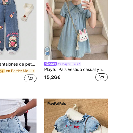
ados con dibujos animados para niñas, pernera recta suelta, ¡estilo lindo y casual recomendado! Tela de mezclilla azul clásica lavada, estampado de dibujos animados, cintura elástica alta + decoración de cadena falsa, fácil de poner y quitar, diseño de pierna recta que favorece las piernas.
Playful Pals
Playful Pals Vestido casual y lindo con cuello con volantes, manga corta de burbujas en azul lavado, adecuado para salidas de primavera/verano, vacaciones, escuela, uso diario para niñas jóvenes
en Perder Monos y overoles de mezclilla para niñas
os
15,26€