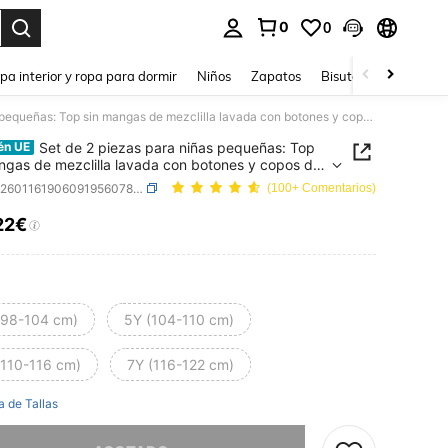
0
0
ar. Press Enter to select.
pa interior y ropa para dormir
Niños
Zapatos
Bisutería Y Accesorio
Set de 2 piezas para niñas pequeñas: Top sin mangas de mezclilla lavada con botones y copos de nieve, cómodo y lindo para uso diario y exterior; y shorts vaqueros minimalistas y de moda retro con adorno floral
Set de 2 piezas para niñas pequeñas: Top
én UE
ngas de mezclilla lavada con botones y copos de
 cómodo y lindo para uso diario y exterior; y shorts
SKU: sk260116190609195607821
(100+ Comentarios)
os minimalistas y de moda retro con adorno floral
22€
ICE AND AVAILABILITY
(98-104 cm)
5Y (104-110 cm)
(110-116 cm)
7Y (116-122 cm)
a de Tallas
imos, este producto está agotado.