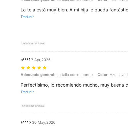
La tela está muy bien. A mi hija le queda fantásti
Traducir
del mismo artículo
n***f
7 Apr,2026
Adecuado general: La talla corresponde, Color: Azul lavado medio, T
Adecuado general:
La talla corresponde
Color:
Azul lava
Perfectísimo, lo recomiendo mucho, muy buena c
Traducir
del mismo artículo
a***5
30 May,2026