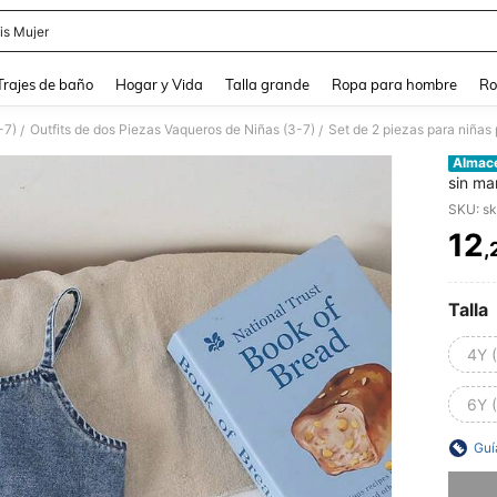
is Mujer
and down arrow keys to navigate search Búsqueda Reciente and Buscar y Encontr
Trajes de baño
Hogar y Vida
Talla grande
Ropa para hombre
Ro
-7)
Outfits de dos Piezas Vaqueros de Niñas (3-7)
/
/
Almac
sin ma
nieve,
vaquer
12
,
PR
Talla
4Y 
6Y 
Guí
Lo sent