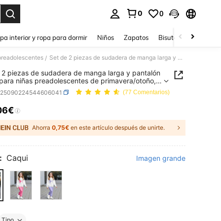
0
0
ar. Press Enter to select.
pa interior y ropa para dormir
Niños
Zapatos
Bisutería Y Accesorio
preadolescentes
Set de 2 piezas de sudadera de manga larga y pantalón cargo para niñas preadolescentes de primavera/otoño, con estampado de mariposa y letras, informal, cómodo, de moda
/
 2 piezas de sudadera de manga larga y pantalón
para niñas preadolescentes de primavera/otoño,
tampado de mariposa y letras, informal, cómodo,
k25090224544606041
(77 Comentarios)
da
06€
ICE AND AVAILABILITY
Ahorra
0,75€
en este artículo después de unirte.
:
Caqui
Imagen grande
Tipo