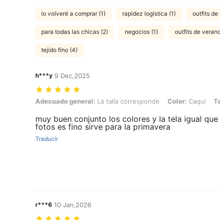
lo volveré a comprar (1)
rapidez logística (1)
outfits de
para todas las chicas (2)
negocios (1)
outfits de verano
tejido fino (4)
h***y
9 Dec,2025
Adecuado general: La talla corresponde, Color: Caqui, Talla: 9Y
Adecuado general:
La talla corresponde
Color:
Caqui
Ta
muy buen conjunto los colores y la tela igual que 
fotos es fino sirve para la primavera
Traducir
r***6
10 Jan,2026