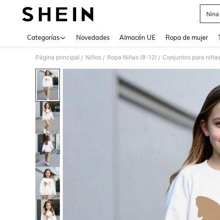
Nina
Use up 
Categorías
Novedades
Almacén UE
Ropa de mujer
Página principal
Niños
Ropa Niñas (8-12)
Conjuntos para niña
/
/
/