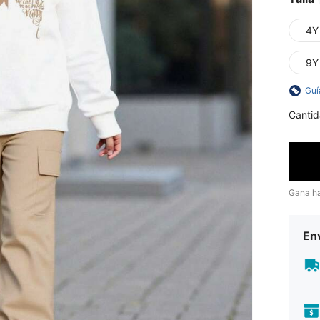
4Y
9Y
Guí
Cantid
Gana h
Env