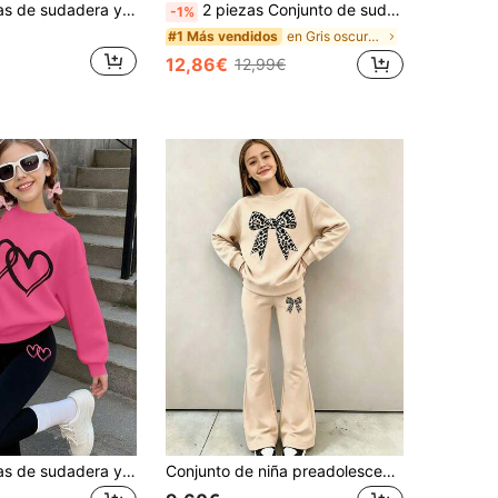
Set de 2 piezas de sudadera y leggings con estampado de capibara de dibujos animados para niñas, suave y agradable a la piel, adecuado para el uso diario en la escuela en primavera y otoño
2 piezas Conjunto de sudadera y pantalones de niña preadolescente con estampado de dibujos animados y unicolor, diseño minimalista, cómodo para primavera, otoño e invierno
-1%
en Gris oscuro Conjuntos para niñas preadolescente
#1 Más vendidos
12,86€
12,99€
Set de 2 piezas de sudadera y leggings con estampado de corazones dobles, lindo y dulce, suave y cómodo, adecuado para el uso diario en la escuela en primavera/otoño
Conjunto de niña preadolescente con sudadera de cuello redondo con estampado de lazo y estampado de leopardo, y pantalones acampanados.