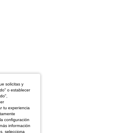
e solicitas y
odo" o establecer
do",
cer
r tu experiencia
ctamente
la configuración
 más información
es, selecciona