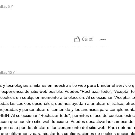
lla:
8Y
Útil (0)
lla:
12Y
acto
 y tecnologías similares en nuestro sitio web para brindar el servicio qu
r experiencia de sitio web posible. Puedes "Rechazar todo", "Aceptar t
 cookies en cualquier momento a tu elección. Al seleccionar "Aceptar to
das las cookies opcionales, que nos ayudan a analizar el tráfico, ofre
ejoradas y personalizar el contenido y los anuncios para complementa
EIN. Al seleccionar "Rechazar todo", permites el uso de cookies estri
Útil (0)
acen que nuestro sitio web funcione. Puedes desactivarlas cambiando 
pero esto puede afectar el funcionamiento del sitio web. Para obtener
 que utilizamos y para ajustar tus configuraciones de cookies opcional
señas