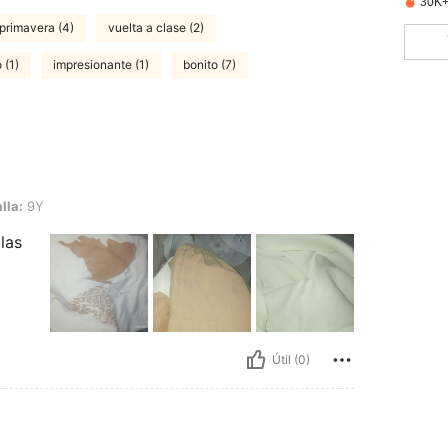
30K+
 primavera (4)
vuelta a clase (2)
 (1)
impresionante (1)
bonito (7)
lla:
9Y
las
Útil (0)