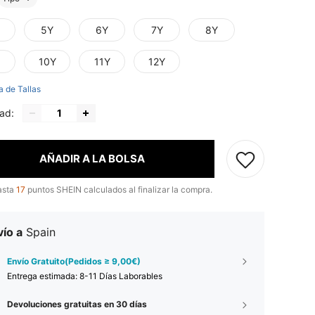
5Y
6Y
7Y
8Y
10Y
11Y
12Y
a de Tallas
ad:
AÑADIR A LA BOLSA
asta
17
puntos SHEIN calculados al finalizar la compra.
ío a
Spain
Envío Gratuito(Pedidos ≥ 9,00€)
Entrega estimada:
8-11 Días Laborables
Devoluciones gratuitas en 30 días