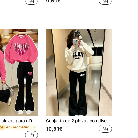
9,60€
Conjunto de 2 piezas para niña, sudadera con estampado de corazón + pantalones acampanados, estilo casual de calle en tela suave
Conjunto de 2 piezas con diseño de dibujos animados lindo para niñas, sudadera de cuello redondo color albaricoque combinada con pantalones acampanados negros, diseño gráfico impreso SLAY ALL DAY, suelto, casual y versátil, adecuado para ropa de calle diaria y atuendos de campus en otoño/invierno
en Geométrico Conjuntos de sudadera y sudadera con
os
10,91€