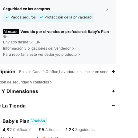
Seguridad en las compras
Pagos seguros
Protección de la privacidad
Vendido por el vendedor profesional: Baby's Plan
Mercado
Enviado desde SHEIN
Información y bligaciones del Vendedor
Para reportar a este vendedor y/o producto
ipción
Bolsillo,Canalé,Gráfico,Lavadora, no limpiar en seco
ción de seguridad y contactos
4,82
95
1.2K
s Y Dimensiones
 La Tienda
4,82
95
1.2K
Baby's Plan
Vendedor
4,82
95
1.2K
Calificación
Artículos
Seguidores
a***3
pagado
Hace 1 día