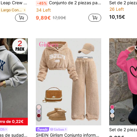
sual para niña preadolescente, morado, blanco, otoño, lindo, escuela, ropa cómoda de invierno para niña preadolescente, atuendos para adolescentes
Conjunto de 2 piezas para niñas preadolescentes, estilo Y2K, con sudadera corta estampada con letras y pantalón jogger a juego con gráfico de letras, de tela suave, moda urbana
-45%
26 Left
34 Left
en Largo Conjuntos de sudadera y sudadera con capu
10,15€
9,89€
17,99€
5
5
rro de 0,22€
IDS
Girlism
en Geométrico Conjuntos de sudadera y sudadera con
nvierno - Sudadera con capucha suave y cómoda para niñas preadolescentes, que muestra su "Nueva York Brooklyn, la ciudad imperial" personalizada
SHEIN Girlism Conjunto informal reversible para niña preadolescente con sudadera holgada de hombros caídos y esponjosa + pantalones con cordón y gráfico de letras esponjoso, adecuado para uso diario, escuela, atuendo de otoño/invierno de felpa