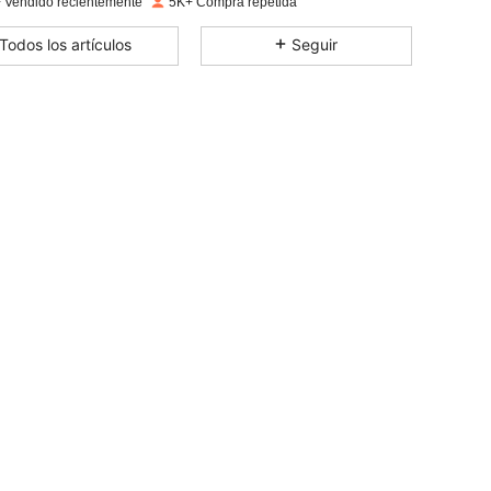
 Vendido recientemente
5K+ Compra repetida
4,82
95
1.2K
Todos los artículos
Seguir
4,82
95
1.2K
4,82
95
1.2K
4,82
95
1.2K
4,82
95
1.2K
4,82
95
1.2K
4,82
95
1.2K