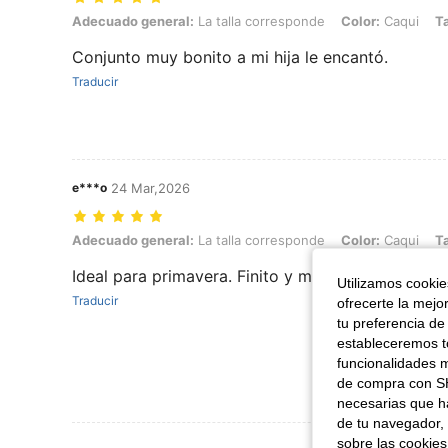
Adecuado general: La talla corresponde, Color: Caqui, Talla: 8Y
Adecuado general:
La talla corresponde
Color:
Caqui
Ta
Conjunto muy bonito a mi hija le encantó.
Traducir
e***o
24 Mar,2026
Adecuado general: La talla corresponde, Color: Caqui, Talla: 12Y
Adecuado general:
La talla corresponde
Color:
Caqui
Ta
Ideal para primavera. Finito y muy agradable al t
Utilizamos cookies
Traducir
ofrecerte la mejo
tu preferencia de
estableceremos to
funcionalidades m
de compra con SH
necesarias que h
de tu navegador, 
sobre las cookies
Ver Más Re