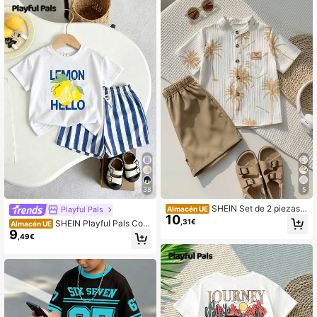
810K Seguidores
4,89
810K Seguidores
4,89
810K Seguidores
4,89
810K Seguidores
4,89
38
5
SHEIN Set de 2 piezas d
Playful Pals
Almacén UE
10
e camisa con cuello y bolsillos con
,31€
SHEIN Playful Pals Conj
810K Seguidores
4,89
Almacén UE
estampado de árbol de coco y letra
9
unto casual diario de camiseta de m
,49€
s, y pantalones cortos casuales de
anga corta con estampado de letra
unicolor para niños, adecuado para
y limón, y pantalones cortos para ni
salidas, vacaciones y diversas ocas
ño pequeño
iones
810K Seguidores
4,89