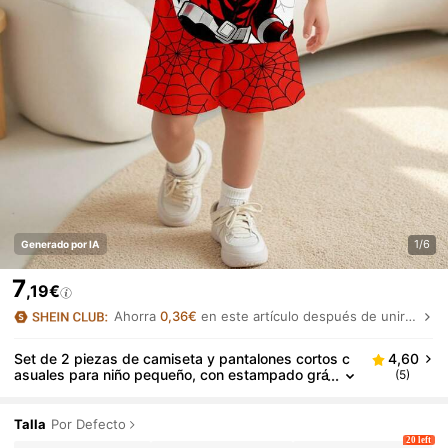
1/6
Generado por IA
7
,19€
Ahorra
0,36€
en este artículo después de unirte.
Set de 2 piezas de camiseta y pantalones cortos c
4,60
asuales para niño pequeño, con estampado grá
(5)
fico clásico y fresco de telaraña, estampado de
superhéroe de araña en rojo y negro súper elegante
Talla
Por Defecto
20 left