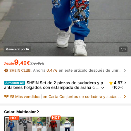
1/6
Generado por IA
9
,40€
9,49€
Desde
Ahorra
0,47€
en este artículo después de unirte.
SHEIN Set de 2 piezas de sudadera y p
4,67
Almacén UE
antalones holgados con estampado de araña c
(100+)
ómodos y cálidos para niños pequeños, adecua
#
8
Más vendidos
en Carta Conjuntos de sudadera y sudadera con capu
do para el verano
Color: Multicolor