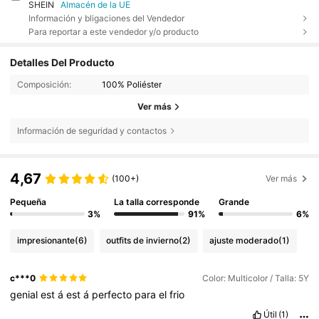
SHEIN
Almacén de la UE
Información y bligaciones del Vendedor
Para reportar a este vendedor y/o producto
Detalles Del Producto
Composición:
100% Poliéster
Ver más
Información de seguridad y contactos
4,67
(100+)
Ver más
Pequeña
La talla corresponde
Grande
3%
91%
6%
impresionante
(6)
outfits de invierno
(2)
ajuste moderado
(1)
c***0
Color: Multicolor / Talla: 5Y
genial
est
á
est
á
perfecto
para
el
frio
Útil
(1)