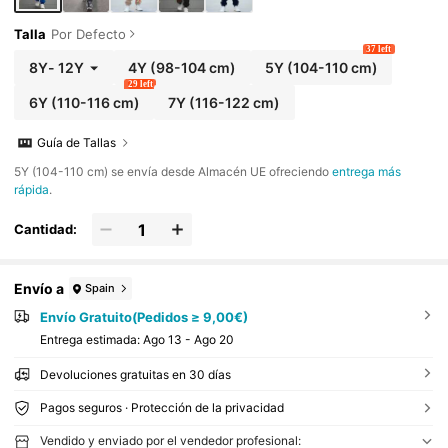
Talla
Por Defecto
37 left
8Y
-
12Y
4Y
(98-104 cm)
5Y
(104-110 cm)
29 left
6Y
(110-116 cm)
7Y
(116-122 cm)
Guía de Tallas
​5Y (104-110 cm) se envía desde Almacén UE ofreciendo
entrega más
rápida
.
Cantidad:
Envío a
Spain
Envío Gratuito(Pedidos ≥ 9,00€)
Entrega estimada:
Ago 13 - Ago 20
Devoluciones gratuitas en 30 días
Pagos seguros · Protección de la privacidad
Vendido y enviado por el vendedor profesional: