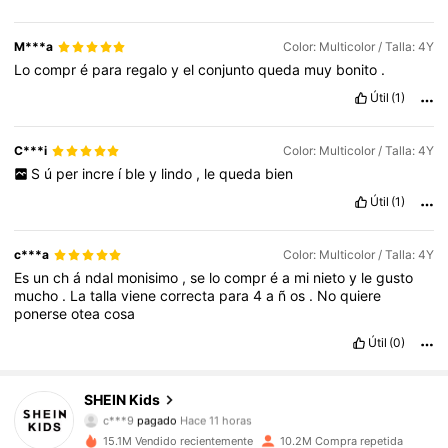
M***a
Color: Multicolor / Talla: 4Y
Lo
compr
é
para
regalo
y
el
conjunto
queda
muy
bonito
.
Útil
(1)
C***i
Color: Multicolor / Talla: 4Y
S
ú
per
incre
í
ble
y
lindo
,
le
queda
bien
Útil
(1)
c***a
Color: Multicolor / Talla: 4Y
Es
un
ch
á
ndal
monisimo
,
se
lo
compr
é
a
mi
nieto
y
le
gusto
mucho
.
La
talla
viene
correcta
para
4
a
ñ
os
.
No
quiere
ponerse
otea
cosa
Útil
(0)
SHEIN Kids
809K Seguidores
4,89
c***9
pagado
Hace 11 horas
m***2
seguido hace
Hace 5 horas
15.1M Vendido recientemente
10.2M Compra repetida