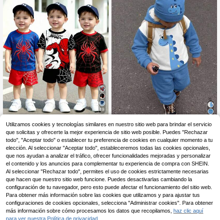
primavera/verano, para niño joven
opa de calle de niños jóvenes en pri
mavera/otoño/invierno
19
RANDOM 3 SET ENVIAR 1 SET Con
Utilizamos cookies y tecnologías similares en nuestro sitio web para brindar el servicio
6
junto de Top de Manga Corta y Pan
,49€
que solicitas y ofrecerte la mejor experiencia de sitio web posible. Puedes "Rechazar
Conjunto de 2 piezas de suda
NEW
talones Cortos con Estampado de D
9
dera con capucha de manga larga,
todo", "Aceptar todo" o establecer tu preferencia de cookies en cualquier momento a tu
,99€
ibujos Animados, Estilo Casual, Vac
corte holgado y estilo minimalista c
elección. Al seleccionar "Aceptar todo", estableceremos todas las cookies opcionales,
aciones, Vuelta a la Escuela, Diario,
asual para niños, adecuado para ot
que nos ayudan a analizar el tráfico, ofrecer funcionalidades mejoradas y personalizar
Regalo, Ropa con Patrón Favorito d
oño/invierno
e los Niños
el contenido y los anuncios para complementar tu experiencia de compra con SHEIN.
Al seleccionar "Rechazar todo", permites el uso de cookies estrictamente necesarias
que hacen que nuestro sitio web funcione. Puedes desactivarlas cambiando la
configuración de tu navegador, pero esto puede afectar el funcionamiento del sitio web.
Para obtener más información sobre las cookies que utilizamos y para ajustar tus
configuraciones de cookies opcionales, selecciona "Administrar cookies". Para obtener
más información sobre cómo procesamos los datos que recopilamos,
haz clic aquí
para ver nuestra Política de privacidad.