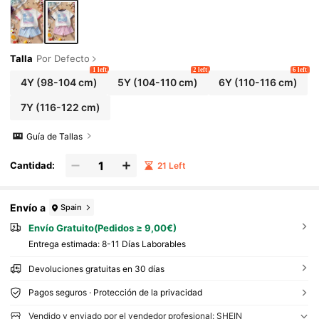
Talla
Por Defecto
1 left
2 left
6 left
4Y
(98-104 cm)
5Y
(104-110 cm)
6Y
(110-116 cm)
7Y
(116-122 cm)
Guía de Tallas
Cantidad:
21 Left
Envío a
Spain
Envío Gratuito(Pedidos ≥ 9,00€)
Entrega estimada:
8-11 Días Laborables
Devoluciones gratuitas en 30 días
Pagos seguros · Protección de la privacidad
Vendido y enviado por el vendedor profesional: SHEIN