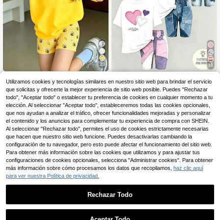
23
13
SHEIN Set de 2 piezas Camiseta de manga corta con estampado de abeja y floral + Pantalones cortos a rayas para niñas de 4 a 7 años, estilo fresco y lindo, adecuado para uso diario, escuela, Día del Niño, primavera/verano/otoño
Conjunto de 3 piezas para niñas, 1 set seleccionado al azar con camiseta de manga corta y shorts con estampado vintage americano, estampado de corazón, estampado floral, camiseta de cuello redondo con patrón floral integral, leggings de ajuste ceñido y alta elasticidad, conjunto casual versátil y cómodo de 2 piezas, estilo dulce y cool para niña, adecuado para salidas
NEW
Utilizamos cookies y tecnologías similares en nuestro sitio web para brindar el servicio
7
que solicitas y ofrecerte la mejor experiencia de sitio web posible. Puedes "Rechazar
8
,99€
,99€
todo", "Aceptar todo" o establecer tu preferencia de cookies en cualquier momento a tu
Envío Rápido
elección. Al seleccionar "Aceptar todo", estableceremos todas las cookies opcionales,
que nos ayudan a analizar el tráfico, ofrecer funcionalidades mejoradas y personalizar
el contenido y los anuncios para complementar tu experiencia de compra con SHEIN.
Al seleccionar "Rechazar todo", permites el uso de cookies estrictamente necesarias
que hacen que nuestro sitio web funcione. Puedes desactivarlas cambiando la
configuración de tu navegador, pero esto puede afectar el funcionamiento del sitio web.
Para obtener más información sobre las cookies que utilizamos y para ajustar tus
configuraciones de cookies opcionales, selecciona "Administrar cookies". Para obtener
más información sobre cómo procesamos los datos que recopilamos,
haz clic aquí
para ver nuestra Política de privacidad.
Rechazar Todo
Aceptar Todo