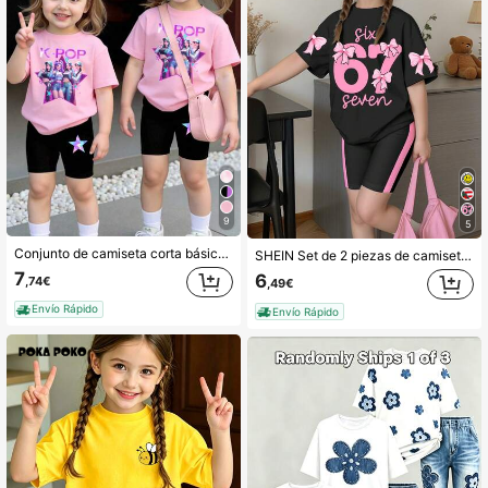
4.7K Seguidores
4,69
9
5
Conjunto de camiseta corta básica y shorts de ciclista con estampado de estrella pentagonal, lema y gráfico de grupo virtual de chicas, estilo casual y fresco, adecuado para primavera, verano y otoño
SHEIN Set de 2 piezas de camiseta de manga corta y pantalones cortos casuales minimalistas personalizados con el dígito 67, decoración de lazo y empalme en contraste negro, adecuado para el verano, para niñas jóvenes
7
6
,74€
,49€
Envío Rápido
Envío Rápido