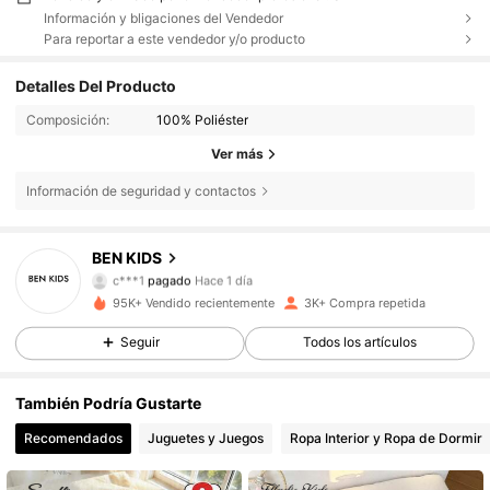
Información y bligaciones del Vendedor
Para reportar a este vendedor y/o producto
Detalles Del Producto
Composición:
100% Poliéster
Ver más
Información de seguridad y contactos
BEN KIDS
4.7K Seguidores
4,69
c***1
pagado
Hace 1 día
t***4
seguido hace
Hace 7 horas
95K+ Vendido recientemente
3K+ Compra repetida
4.7K Seguidores
4,69
Seguir
Todos los artículos
También Podría Gustarte
4.7K Seguidores
4,69
Recomendados
Juguetes y Juegos
Ropa Interior y Ropa de Dormir
4.7K Seguidores
4,69