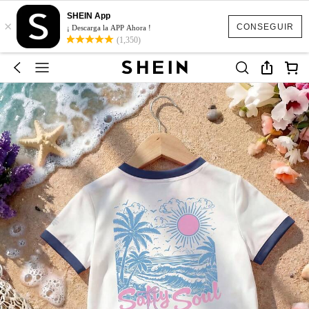
SHEIN App
×
CONSEGUIR
¡ Descarga la APP Ahora !
(1,350)