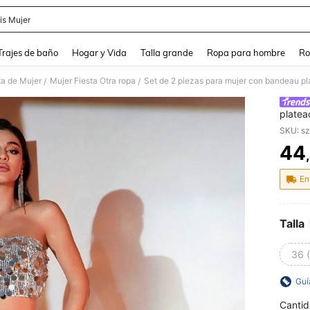
is Mujer
and down arrow keys to navigate search Búsqueda Reciente and Buscar y Encontr
Trajes de baño
Hogar y Vida
Talla grande
Ropa para hombre
Ro
ta de Mujer
Mujer Fiesta Otra ropa
Set de 2 piezas para mujer con bandeau pla
/
/
platea
SKU: s
44
PR
En
Talla
36 
Guí
Cantid