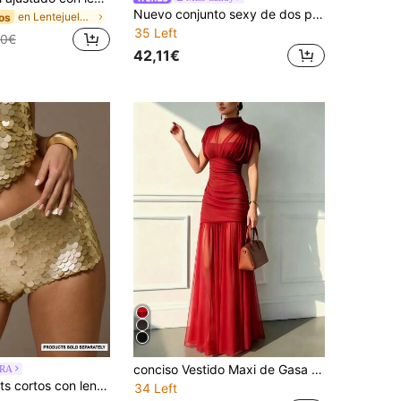
Nuevo conjunto sexy de dos piezas para mujer con top ultra corto sin tirantes con pedrería brillante 3D + falda larga, vestido bandage para boda, fiesta y noche formal
en Lentejuelas en contraste Ropa de fiesta para mu
os
35 Left
20€
42,11€
conciso Vestido Maxi de Gasa de Doble Capa sin Mangas para Mujer, Playa, Primavera/Verano, Boda, Fiesta Romántica, Dama de Honor, Día de San Valentín, Cumpleaños Rojo Otoño
RA
MUSERA Shorts cortos con lentejuelas oversize de tiro bajo, micromini, solo Bottom del conjunto, para ocasiones elegantes, sexy, de fiesta, carnaval, vacaciones, primavera, verano y festivales
34 Left