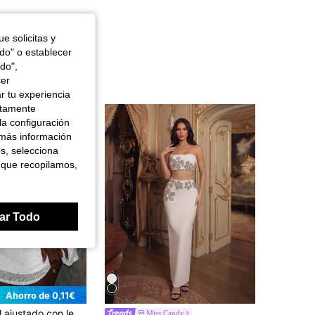
e solicitas y
odo" o establecer
do",
cer
r tu experiencia
ctamente
la configuración
 más información
es, selecciona
 que recopilamos,
ar Todo
Ahorro de 0,11€
Vestido formal ajustado con lentejuelas y tirantes finos para noche, fiesta de cumpleaños, aniversario, fiesta de graduación, cena formal, boda blanca, otoño
Miss Candy