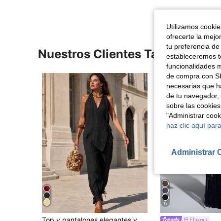
Utilizamos cookies
ofrecerte la mejo
tu preferencia de
Nuestros Clientes También Vie
estableceremos to
funcionalidades m
de compra con SH
necesarias que h
de tu navegador, 
sobre las cookies
"Administrar coo
haz clic aquí para
Administrar 
12
Top y pantalones elegantes y nobles para mujer con cuello en V cruzado y diseño de lazo en la espalda, de la colección de otoño. Negro para boda y fiesta de otoño
Elitara