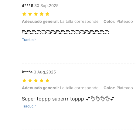
d***8
30 Sep,2025
Adecuado general: La talla corresponde, Color: Plateado, Talla: S
Adecuado general:
La talla corresponde
Color:
Plateado
🥰🥰🥰🥰🥰🥰🥰🥰🥰🥰🥰🥰🥰🥰🥰🥰🥰🥰
Traducir
k***a
3 Aug,2025
Adecuado general: La talla corresponde, Color: Plateado, Talla: M
Adecuado general:
La talla corresponde
Color:
Plateado
Super toppp superrr toppp 💕👌👌👌👌💕
Traducir