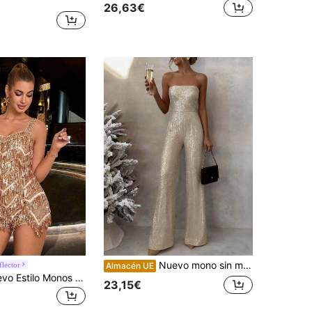
26,63€
Nuevo mono sin mangas y sin espalda con lentejuelas de unicolor, estilo de pierna recta de moda para boda, fiesta y otoño
flector
Almacén UE
CHOSMO Nuevo Estilo Monos para Mujer Vestido de Cóctel Vestidos de Fiesta para Mujer unicolor Brillante Elegante Lentejuelas Pesadas Espalda Descubierta Flecos Vestido de Mujer Otoño
23,15€