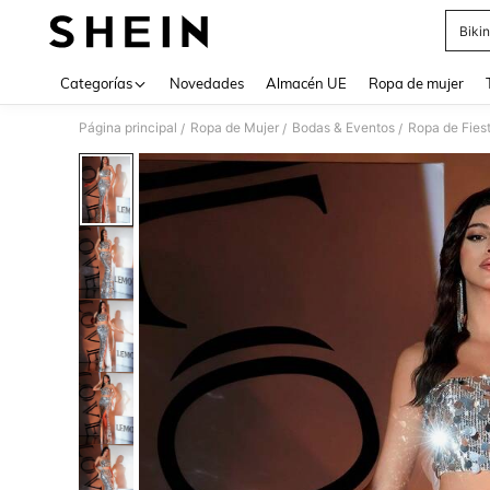
Bikin
Use up 
Categorías
Novedades
Almacén UE
Ropa de mujer
Página principal
Ropa de Mujer
Bodas & Eventos
Ropa de Fies
/
/
/