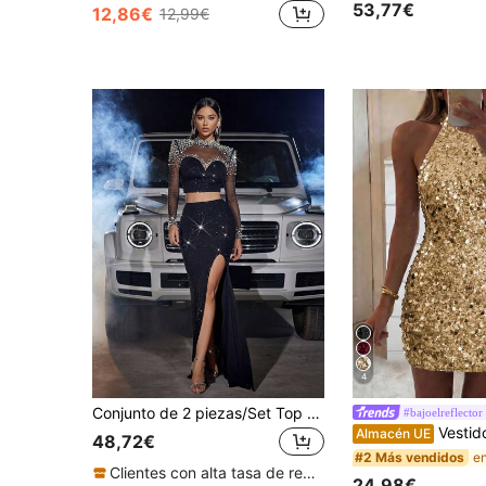
53,77€
12,86€
12,99€
4
Conjunto de 2 piezas/Set Top corto transparente con lentejuelas brillantes y falda larga con abertura de lentejuelas, vestido de fiesta negro para primavera, boda y otoño
#bajoelreflector
Vestido mini ajustado de mujer Unadoll para otoño
Almacén UE
48,72€
#2 Más vendidos
Clientes con alta tasa de repetición
24,98€