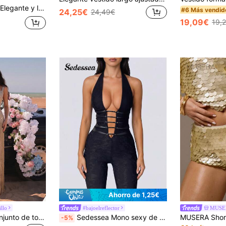
talles de borlas en la cintura y destellos de brillo, adecuado para ocasiones formales como galas, exposiciones, eventos de negocios y fiestas nocturnas
#6 Más vendid
24,25€
24,49€
19,09€
19,
Ahorro de 1,25€
llo
#bajoelreflector
MUSE
Modphy Nuevo conjunto de top corto sin mangas y espalda descubierta con flecos color caqui y falda larga ajustada tipo vendaje, elegante vestido de noche formal para mujer, fiesta, boda, otoño
Sedessea Mono sexy de mujer con encaje, escote profundo en V y espalda descubierta, mono de pierna ancha con tiras de decoración de PU estilo Y2K, para club, calle, fiesta, cita nocturna, vacaciones, negro elegante para boda
-5%