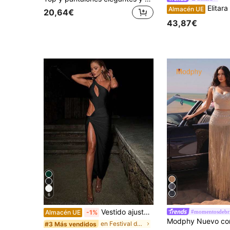
Elitara Elegante y lujoso vestido ajustado con hombros descubiertos, cuello de gato, de
Almacén UE
20,64€
43,87€
6
Vestido ajustado elegante de unicolor con abertura alta asimétrica y calado para mujer - Otoño
#momentosdebri
Almacén UE
-1%
en Festival de música Ropa de fiesta para mujer
#3 Más vendidos