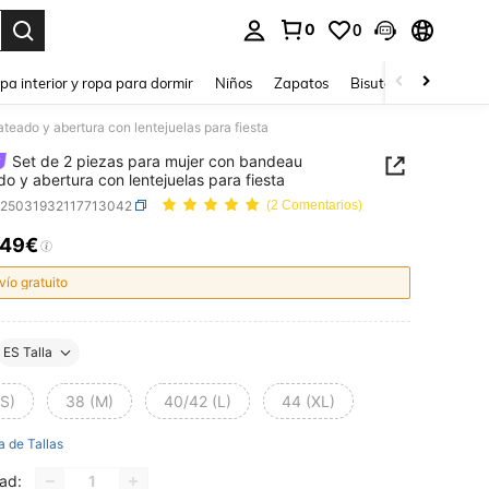
0
0
ar. Press Enter to select.
pa interior y ropa para dormir
Niños
Zapatos
Bisutería Y Accesorio
teado y abertura con lentejuelas para fiesta
Set de 2 piezas para mujer con bandeau
do y abertura con lentejuelas para fiesta
z25031932117713042
(2 Comentarios)
,49€
ICE AND AVAILABILITY
vío gratuito
ES Talla
(S)
38 (M)
40/42 (L)
44 (XL)
a de Tallas
ad: