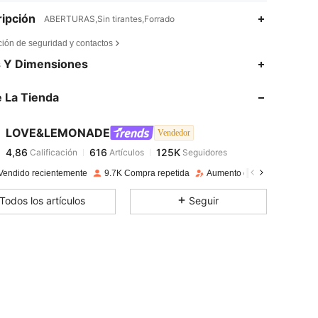
ipción
ABERTURAS,Sin tirantes,Forrado
ción de seguridad y contactos
4,86
616
125K
s Y Dimensiones
 La Tienda
4,86
616
125K
LOVE&LEMONADE
Vendedor
4,86
616
125K
Calificación
Artículos
Seguidores
a***a
pagado
Hace 1 día
Vendido recientemente
9.7K Compra repetida
Aumento de seguidores 12
4,86
616
125K
Todos los artículos
Seguir
4,86
616
125K
4,86
616
125K
4,86
616
125K