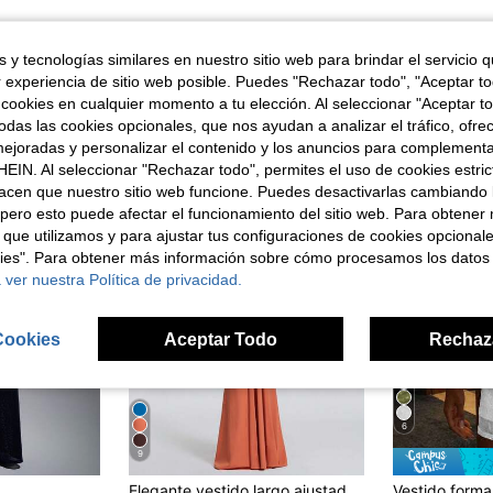
 y tecnologías similares en nuestro sitio web para brindar el servicio qu
r experiencia de sitio web posible. Puedes "Rechazar todo", "Aceptar t
 cookies en cualquier momento a tu elección. Al seleccionar "Aceptar to
ron
das las cookies opcionales, que nos ayudan a analizar el tráfico, ofre
ejoradas y personalizar el contenido y los anuncios para complementa
EIN. Al seleccionar "Rechazar todo", permites el uso de cookies estri
acen que nuestro sitio web funcione. Puedes desactivarlas cambiando 
pero esto puede afectar el funcionamiento del sitio web. Para obtener
 que utilizamos y para ajustar tus configuraciones de cookies opcional
kies". Para obtener más información sobre cómo procesamos los datos
 ver nuestra Política de privacidad.
Cookies
Aceptar Todo
Rechaz
6
9
Elegante vestido largo ajustado sin espalda para verano, vestido sexy sin mangas para mujer para fiesta, discoteca, boda y vacaciones de otoño