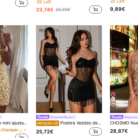
20 Left
39 Left
9,89€
23,74€
24,99€
6
#bajoelreflector
#bajoelre
, color champán con lentejuelas, cuello halter y espalda descubierta, para boda y fiesta
Poshira Vestido de cóctel sexy sin tirantes con contraste de malla y lentejuelas de unicolor para mujer
Almacén UE
en Champán Vestidos De Cóctel Para Mujer
28,87€
25,72€