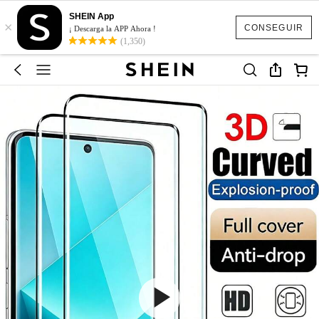
SHEIN App
×
CONSEGUIR
¡ Descarga la APP Ahora !
(1,350)