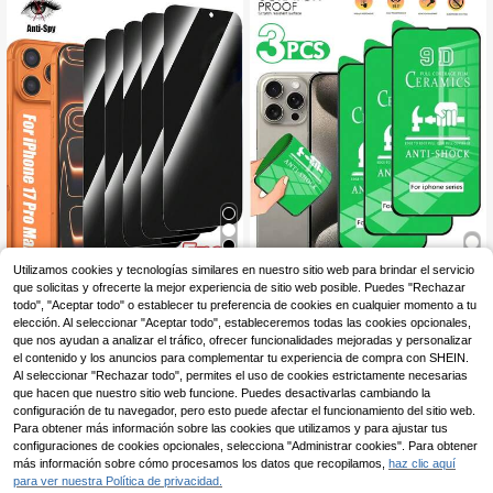
a protección de la pantalla del teléf
drio resistente a las huellas dactilar
ono y accesorios, uso diario
es | Pantalla de alta definición | Vidr
io antirayones, protector de pantall
a para smartphone
5
Utilizamos cookies y tecnologías similares en nuestro sitio web para brindar el servicio
que solicitas y ofrecerte la mejor experiencia de sitio web posible. Puedes "Rechazar
Mr. War Gorilla 5 piezas - [Premium
3 piezas Protector de pantalla de c
5
3
Anti-Espionaje] Protector de pantall
erámica 9D de alta definición, comp
todo", "Aceptar todo" o establecer tu preferencia de cookies en cualquier momento a tu
,23€
,70€
a de vidrio de adsorción de cobertur
atible (material no de vidrio), adecu
elección. Al seleccionar "Aceptar todo", estableceremos todas las cookies opcionales,
a completa, dureza 9H resistente a
ado para iPhone 18 Pro/18 Pro Max/
que nos ayudan a analizar el tráfico, ofrecer funcionalidades mejoradas y personalizar
arañazos y al desgaste, diseño de e
17/17e/17 Air/17 Pro/16/16 Plus/16 P
el contenido y los anuncios para complementar tu experiencia de compra con SHEIN.
squinas redondeadas para un ajust
ro/16 Pro Max/15/15 Pro/15 Plus/15
Al seleccionar "Rechazar todo", permites el uso de cookies estrictamente necesarias
e cómodo, estructura a prueba de p
Pro Max/13/13 Pro/13 Pro Max/12/
que hacen que nuestro sitio web funcione. Puedes desactivarlas cambiando la
olvo que reduce la acumulación de
Mini/11/X/XS MAX/XR/XS, cumplea
configuración de tu navegador, pero esto puede afectar el funcionamiento del sitio web.
polvo, diseño anti-espionaje para c
ños, regalo, protector de pantalla de
omodidad visual, siempre protege la
teléfono para familia, amigos, acces
Para obtener más información sobre las cookies que utilizamos y para ajustar tus
privacidad, adecuado para uso diari
orios de teléfono
configuraciones de cookies opcionales, selecciona "Administrar cookies". Para obtener
o, compatible con 17e/17 Promax/17
más información sobre cómo procesamos los datos que recopilamos,
haz clic aquí
Pro/17 Air/16 Promax/16 Pro/16/15 P
para ver nuestra Política de privacidad.
romax/15 Pro/15/14 Promax/14 Pro/