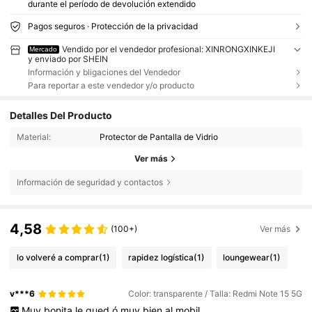
durante el período de devolución extendido
Pagos seguros · Protección de la privacidad
Vendido por el vendedor profesional: XINRONGXINKEJI
Mercado
y enviado por SHEIN
Información y bligaciones del Vendedor
Para reportar a este vendedor y/o producto
Detalles Del Producto
Material:
Protector de Pantalla de Vidrio
Ver más
Información de seguridad y contactos
4,58
(100+)
Ver más
lo volveré a comprar
(1)
rapidez logística
(1)
loungewear
(1)
v***6
Color: transparente / Talla: Redmi Note 15 5G
Muy
bonita
le
qued
ó
muy
bien
al
mobil