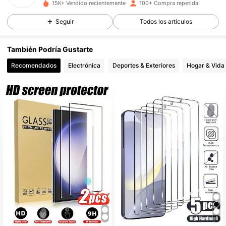
15K+ Vendido recientemente
100+ Compra repetida
49 Seguidores
4,61
Seguir
Todos los artículos
También Podría Gustarte
49 Seguidores
4,61
Recomendados
Electrónica
Deportes & Exteriores
Hogar & Vida
49 Seguidores
4,61
49 Seguidores
4,61
49 Seguidores
4,61
49 Seguidores
4,61
5
49 Seguidores
4,61