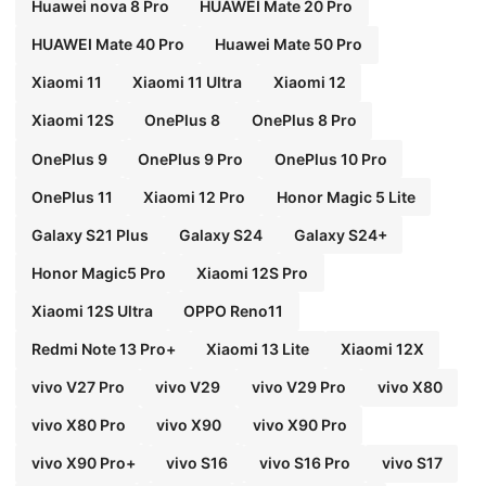
Huawei nova 8 Pro
HUAWEI Mate 20 Pro
HUAWEI Mate 40 Pro
Huawei Mate 50 Pro
Xiaomi 11
Xiaomi 11 Ultra
Xiaomi 12
Xiaomi 12S
OnePlus 8
OnePlus 8 Pro
OnePlus 9
OnePlus 9 Pro
OnePlus 10 Pro
OnePlus 11
Xiaomi 12 Pro
Honor Magic 5 Lite
Galaxy S21 Plus
Galaxy S24
Galaxy S24+
Honor Magic5 Pro
Xiaomi 12S Pro
Xiaomi 12S Ultra
OPPO Reno11
Redmi Note 13 Pro+
Xiaomi 13 Lite
Xiaomi 12X
vivo V27 Pro
vivo V29
vivo V29 Pro
vivo X80
vivo X80 Pro
vivo X90
vivo X90 Pro
vivo X90 Pro+
vivo S16
vivo S16 Pro
vivo S17