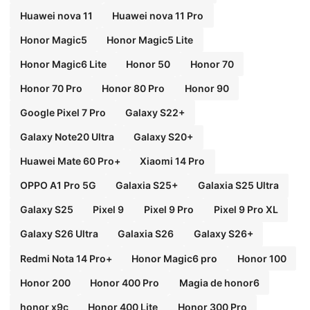
Huawei nova 11
Huawei nova 11 Pro
Honor Magic5
Honor Magic5 Lite
Honor Magic6 Lite
Honor 50
Honor 70
Honor 70 Pro
Honor 80 Pro
Honor 90
Google Pixel 7 Pro
Galaxy S22+
Galaxy Note20 Ultra
Galaxy S20+
Huawei Mate 60 Pro+
Xiaomi 14 Pro
OPPO A1 Pro 5G
Galaxia S25+
Galaxia S25 Ultra
Galaxy S25
Pixel 9
Pixel 9 Pro
Pixel 9 Pro XL
Galaxy S26 Ultra
Galaxia S26
Galaxy S26+
Redmi Nota 14 Pro+
Honor Magic6 pro
Honor 100
Honor 200
Honor 400 Pro
Magia de honor6
honor x9c
Honor 400 Lite
Honor 300 Pro