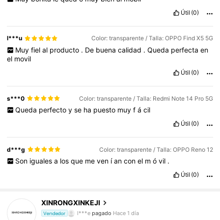
Útil
(0)
l***u
Color: transparente / Talla: OPPO Find X5 5G
Muy
fiel
al
producto
.
De
buena
calidad
.
Queda
perfecta
en
el
movil
Útil
(0)
s***0
Color: transparente / Talla: Redmi Note 14 Pro 5G
Queda
perfecto
y
se
ha
puesto
muy
f
á
cil
Útil
(0)
d***g
Color: transparente / Talla: OPPO Reno 12
Son
iguales
a
los
que
me
ven
í
an
con
el
m
ó
vil
.
49 Seguidores
4,61
Útil
(0)
XINRONGXINKEJI
49 Seguidores
4,61
l***e
pagado
Hace 1 día
Vendedor