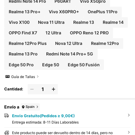
Redmi Note 14 Pro
P60ART
Vivo X50pro
Realme 13 Pro+
Vivo X60PRO+
OnePlus 11Pro
Vivo X100
Nova 11 Ultra
Realme 13
Realme 14
OPPO Find X7
12 Ultra
OPPO Reno 12 PRO
Realme 12Pro Plus
Nova 12 Ultra
Realme 12Pro
Realme 13 Pro
Redmi Note 14 Pro+ 5G
Edge 50 Pro
Edge 50
Edge 50 Fusión
Guía de Tallas
Cantidad:
Envío a
Spain
Envío Gratuito(Pedidos ≥ 9,00€)
Entrega estimada:
8-11 Días Laborables
Este producto puede ser devuelto dentro de 14 días, pero no