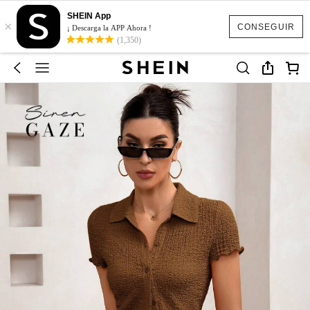
SHEIN App
×
CONSEGUIR
¡ Descarga la APP Ahora !
(1,350)