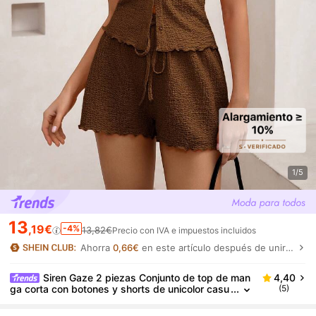
1/5
13
,19€
-4%
13,82€
Precio con IVA e impuestos incluidos
Ahorra
0,66€
en este artículo después de unirte.
Siren Gaze 2 piezas Conjunto de top de man
4,40
ga corta con botones y shorts de unicolor casu
(5)
al para mujer