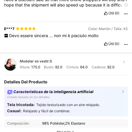
hope
that
the
shipment
will
also
speed
up
because
it
is
difficult
to
wait
for
a
long
time
almost
one
week
before
receiving
.
Life
is
Útil
(0)
hard
today
,
everything
is
very
expensive
plus
you
have
no
choice
but
to
live
life
fullest
and
life
must
go
on
.
And
I
,
thank
you
!
E***7
Color: Marrón / Talla: XS
Devo
essere
sincera
...
non
mi
è
piaciuto
molto
Útil
(0)
Modelar es vestir:
S
Altura:
175.0
Busto:
92.0
Cintura:
64.0
Caderas:
92.0
Detalles Del Producto
Características de la inteligencia artificial
Creado basado en los detalles
Tela tricotada:
Tejido texturizado con un aire relajado.
Casual:
Relajado y fácil de combinar.
Composición:
98% Poliéster,2% Elastano