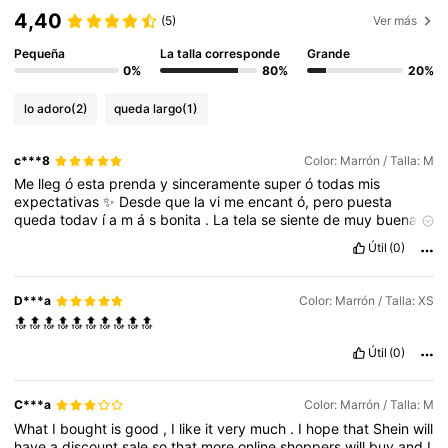
4,40
(5)
Ver más
Pequeña
La talla corresponde
Grande
0%
80%
20%
lo adoro
(2)
queda largo
(1)
c***8
Color: Marrón / Talla: M
Me
lleg
ó
esta
prenda
y
sinceramente
super
ó
todas
mis
expectativas
✨
Desde
que
la
vi
me
encant
ó,
pero
puesta
queda
todav
í
a
m
á
s
bonita
.
La
tela
se
siente
de
muy
buena
calidad
,
el
color
es
precioso
y
el
ajuste
es
perfecto
🤍
Sin
duda
Útil
(0)
una
de
esas
compras
que
valen
totalmente
la
pena
.
Estoy
obsesionada
😍
D***a
Color: Marrón / Talla: XS
🔝🔝🔝🔝🔝🔝🔝🔝🔝🔝
Útil
(0)
C***a
Color: Marrón / Talla: M
What
I
bought
is
good
,
I
like
it
very
much
.
I
hope
that
Shein
will
have
a
discount
sale
so
that
more
online
shoppers
will
buy
and
I