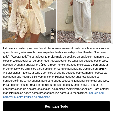
7
Conjunto de top con ma
Livesso
Almacén UE
Utilizamos cookies y tecnologías similares en nuestro sitio web para brindar el servicio
14
ngas acampanadas y lazo delanter
,79€
que solicitas y ofrecerte la mejor experiencia de sitio web posible. Puedes "Rechazar
Livesso Conjunto de 2 piezas
NEW
o de tela texturizada de unicolor est
20
de top de cuello redondo y pantalon
todo", "Aceptar todo" o establecer tu preferencia de cookies en cualquier momento a tu
,49€
ilo minimalista de vacaciones de ve
es de unicolor para mujer, casual pa
elección. Al seleccionar "Aceptar todo", estableceremos todas las cookies opcionales,
rano para mujer y shorts súper ajust
ra uso diario
que nos ayudan a analizar el tráfico, ofrecer funcionalidades mejoradas y personalizar
ados, elegante, ropa de resort
el contenido y los anuncios para complementar tu experiencia de compra con SHEIN.
Al seleccionar "Rechazar todo", permites el uso de cookies estrictamente necesarias
que hacen que nuestro sitio web funcione. Puedes desactivarlas cambiando la
configuración de tu navegador, pero esto puede afectar el funcionamiento del sitio web.
Para obtener más información sobre las cookies que utilizamos y para ajustar tus
configuraciones de cookies opcionales, selecciona "Administrar cookies". Para obtener
más información sobre cómo procesamos los datos que recopilamos,
haz clic aquí
para ver nuestra Política de privacidad.
Rechazar Todo