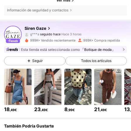
Ver más
Información de seguridad y contactos
1.2M Seguidores
4,77
Siren Gaze
g***a
seguido hace
Hace 3 horas
k***a
está navegando
999K+ Vendido recientemente
999K+ Compra repetida
1.2M Seguidores
4,77
Esta tienda está seleccionada como
「Botique de moda」
Seguir
Todos los artículos
1.2M Seguidores
4,77
1.2M Seguidores
4,77
1.2M Seguidores
4,77
18
23
8
21
13
,49€
,49€
,99€
,49€
1.2M Seguidores
4,77
También Podría Gustarte