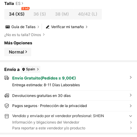
Talla
ES
8 left
34
(XS)
36
(S)
38
(M)
40/42
(L)
Guía de Tallas
Verificar mi tamaño
¿No es tu talla? Dinos
Más Opciones
Normal
Envío a
Spain
Envío Gratuito(Pedidos ≥ 9,00€)
Entrega estimada:
8-11 Días Laborables
Devoluciones gratuitas en 30 días
Pagos seguros · Protección de la privacidad
Vendido y enviado por el vendedor profesional: SHEIN
Información y bligaciones del Vendedor
Para reportar a este vendedor y/o producto