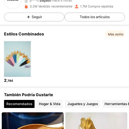
p***o
pagado
Hace 9 horas
3.2M Vendido recientemente
1.7M Compra repetida
61K Seguidores
4,85
Seguir
Todos los artículos
Estilos Combinados
61K Seguidores
4,85
Más estilo
61K Seguidores
4,85
61K Seguidores
4,85
2
,78€
61K Seguidores
4,85
También Podría Gustarte
Recomendados
Hogar & Vida
Juguetes y Juegos
Herramientas &
61K Seguidores
4,85