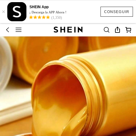
SHEIN App
×
CONSEGUIR
¡ Descarga la APP Ahora !
(1,350)