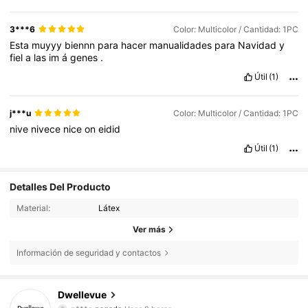
3***6
Color: Multicolor / Cantidad: 1PC
Esta
muyyy
biennn
para
hacer
manualidades
para
Navidad
y
fiel
a
las
im
á
genes
.
Útil
(1)
j***u
Color: Multicolor / Cantidad: 1PC
nive
nivece
nice
on
eidid
Útil
(1)
Detalles Del Producto
Material:
Látex
Ver más
Información de seguridad y contactos
Dwellevue
61K Seguidores
4,85