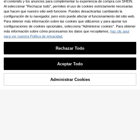
el contenido y los anuncios para complementar tu experiencia de compra con SHEIN.
edras, madera, cerámica y telas.
Al seleccionar "Rechazar todo", permites el uso de cookies estrictamente necesarias
que hacen que nuestro sitio web funcione. Puedes desactivarlas cambiando la
configuración de tu navegador, pero esto puede afectar el funcionamiento del sitio web.
Para obtener más información sobre las cookies que utilizamos y para ajustar tus
configuraciones de cookies opcionales, selecciona "Administrar cookies". Para obtener
más información sobre cómo procesamos los datos que recopilamos,
haz clic aquí
para ver nuestra Política de privacidad.
Rechazar Todo
Aceptar Todo
Administrar Cookies
Pintura acrílica metálica dorada de
AÑADIR A LA BOLSA
3.38oz/100ML, impermeable y resi
(100+)
stente al desvanecimiento, para col
3
14 Colores Pintura acrílica metálica
orear estatuas, manualidades DIY, p
,88€
dorada, resistente al agua y a la de
(1000+)
intura a mano en ropa, graffiti, vuelt
coloración, adecuada para colorear
a al cole
4
estatuas, manualidades DIY y graffi
,39€
ti en ropa, de vuelta a la escuela