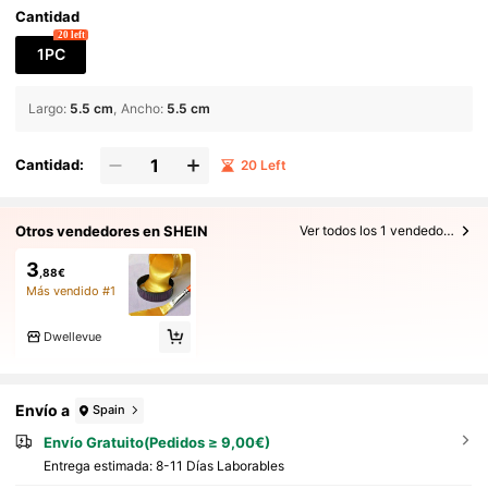
Cantidad
20 left
1PC
Largo
:
5.5 cm
Ancho
:
5.5 cm
Cantidad:
20 Left
Otros vendedores en SHEIN
Ver todos los 1 vendedores
3
,88€
Más vendido #1
Dwellevue
Envío a
Spain
Envío Gratuito(Pedidos ≥ 9,00€)
Entrega estimada:
8-11 Días Laborables