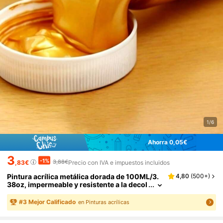
1/6
Ahorra 0,05€
3
-1%
3,88€
,83€
Precio con IVA e impuestos incluidos
Pintura acrílica metálica dorada de 100ML/3.
4,80
(
500+
)
38oz, impermeable y resistente a la decol
oración para colorear estatuas, manualid
ades DIY, pintar ropa, grafitis y pigmentos, de
#
3
Mejor Calificado
en Pinturas acrílicas
vuelta a la escuela, útiles escolares