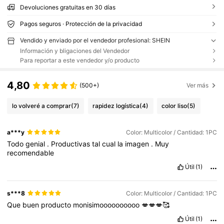
Devoluciones gratuitas en 30 días
Pagos seguros · Protección de la privacidad
Vendido y enviado por el vendedor profesional: SHEIN
Información y bligaciones del Vendedor
Para reportar a este vendedor y/o producto
4,80
(500+)
Ver más
lo volveré a comprar
(7)
rapidez logística
(4)
color liso
(5)
a***y
Color: Multicolor / Cantidad: 1PC
Todo
genial
.
Productivas
tal
cual
la
imagen
.
Muy
recomendable
Útil
(1)
s***8
Color: Multicolor / Cantidad: 1PC
Que
buen
producto
monisimoooooooooo
💋💋💋🥰
Útil
(1)