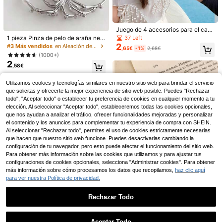
Juego de 4 accesorios para el cab
ello con trenzas de burbuja en form
37 Left
1 pieza Pinza de pelo de araña neg
a de corazón, sencillos y dulces. H
ra de Halloween, diseño de colgant
2
#3 Más vendidos
en Aleación de aluminio Accesorios para el cabello
,65€
-1%
2,68€
erramienta de peinado, accesorios
e de perla, pinza de pelo de estilo g
(1000+)
para el cabello de mujer, otoño, viaj
ótico punk de metal, accesorio de p
2
e, herramientas de peinado.
elo de agarre fuerte, accesorio de p
,58€
200 piezas/100 piezas/
Almacén UE
elo, accesorio de pelo para mujer, a
50 piezas/30 piezas/20 piezas Ban
#3 Más vendidos
en Poliamida Accesorios para el cabello de las muj
ccesorio de pelo, accesorio de pelo
Utilizamos cookies y tecnologías similares en nuestro sitio web para brindar el servicio
das elásticas para el cabello de col
para mujer, accesorio de pelo, herra
2
,68€
que solicitas y ofrecerte la mejor experiencia de sitio web posible. Puedes "Rechazar
or negro sólido, para uso diario, sim
4 piezas de nuevos coleteros de pe
mienta de peinado, accesorio de pe
3
ples y duraderas, sujetadores de col
lo con estampado de rayas de color
todo", "Aceptar todo" o establecer tu preferencia de cookies en cualquier momento a tu
lo rizado, accesorio de pelo, acces
,28€
a de caballo gruesos, minimalistas y
es, accesorio de moda lindo y suav
elección. Al seleccionar "Aceptar todo", estableceremos todas las cookies opcionales,
orio de pelo, accesorio de pelo de o
elegantes, accesorios para el cabell
e de tela elástica a rayas para sujet
toño, viaje, herramienta de peinad
que nos ayudan a analizar el tráfico, ofrecer funcionalidades mejoradas y personalizar
o sin costuras y de gran elasticidad,
ar la coleta, para uso diario y festiv
o, regalo de Navidad
el contenido y los anuncios para complementar tu experiencia de compra con SHEIN.
adecuados para la vida diaria, duch
o
Al seleccionar "Rechazar todo", permites el uso de cookies estrictamente necesarias
a, rotura del cabello, pueden ser reg
que hacen que nuestro sitio web funcione. Puedes desactivarlas cambiando la
alos de Navidad/Año Nuevo
configuración de tu navegador, pero esto puede afectar el funcionamiento del sitio web.
Para obtener más información sobre las cookies que utilizamos y para ajustar tus
configuraciones de cookies opcionales, selecciona "Administrar cookies". Para obtener
más información sobre cómo procesamos los datos que recopilamos,
haz clic aquí
para ver nuestra Política de privacidad.
12
Rechazar Todo
Pinza para el cabello sin arrugas, 4
Mostrar artículos similares con stock en '
Unitalla
'
Ver todo
3
lindos clips planos para el cabello c
,25€
Aceptar Todo
on lunares rosas y blancos, clip par