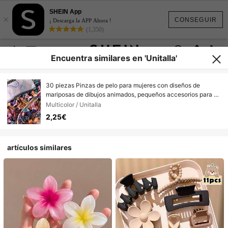
SHEIN App
×
CONSEGUIR
¡ Descarga la APP Ahora !
(1,350)
Encuentra similares en 'Unitalla'
30 piezas Pinzas de pelo para mujeres con diseños de
mariposas de dibujos animados, pequeños accesorios para el
cabello
Multicolor / Unitalla
2,25€
artículos similares