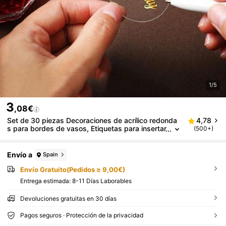
1/5
3
,08€
Set de 30 piezas Decoraciones de acrílico redonda
4,78
s para bordes de vasos, Etiquetas para insertar
(500+)
en bordes de vasos para bodas, cumpleaños y
fiestas, para uso en exteriores, campamentos, bod
as y cumpleaños, decoraciones para el hogar y fies
Envío a
Spain
tas
Envío Gratuito(Pedidos ≥ 9,00€)
Entrega estimada:
8-11 Días Laborables
Devoluciones gratuitas en 30 días
Pagos seguros · Protección de la privacidad