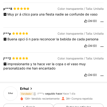
p***8
Color: transparente / Talla: Unitalla
Muy
pr
á
ctico
para
una
fiesta
nadie
se
confunde
de
vaso
Útil
(0)
i***p
Color: transparente / Talla: Unitalla
Buena
opci
ó
n
para
reconocer
la
bebida
de
cada
persona
Útil
(0)
j***2
Color: transparente / Talla: Unitalla
impresionante
y
te
hace
ver
la
copa
o
el
vaso
muy
personalizado
me
han
encantado
Útil
(0)
1.4K Seguidores
4,86
Erhui
t***o
seguido hace
Hace 1 día
1.4K Seguidores
Vendedor
4,86
13K+ Vendido recientemente
3K+ Compra repetida
1.4K Seguidores
4,86