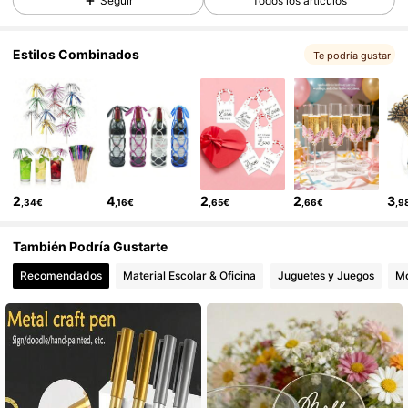
Seguir
Todos los artículos
1.4K Seguidores
4,86
Estilos Combinados
Te podría gustar
1.4K Seguidores
4,86
1.4K Seguidores
4,86
1.4K Seguidores
4,86
2
4
2
2
3
,34€
,16€
,65€
,66€
,9
1.4K Seguidores
4,86
También Podría Gustarte
1.4K Seguidores
4,86
Recomendados
Material Escolar & Oficina
Juguetes y Juegos
Mó
1.4K Seguidores
4,86
1.4K Seguidores
4,86