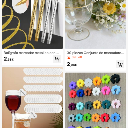
Bolígrafo marcador metálico con pu
30 piezas Conjunto de marcadores
nta blanda y graffiti, bolígrafo marc
de copa de vino con formas redond
39 Left
2
,38€
ador metálico brillante y plateado re
as y de corazón de acrílico | Acces
2
sistente al agua, bolígrafo fluoresce
orios de copa de vino DIY adecuad
,96€
nte metálico - oro y plata, no se des
os para bodas y fiestas de cumplea
vanece, punta blanda, ideal para fir
ños, identificación de copa de vino
mas e invitaciones
de acrílico, sugerencia de soporte d
e tarjeta de lugar creativa, decoraci
ón de copa de cóctel y champán, re
galo de celebración único y multifu
ncional, incluidos aniversario y San
Valentín