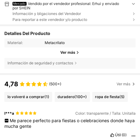
Vendido por el vendedor profesional: Erhui y enviado
Mercado
por SHEIN
Información y bligaciones del Vendedor
Para reportar a este vendedor y/o producto
Detalles Del Producto
Material:
Metacrilato
Ver más
Información de seguridad y contactos
4,78
(500+)
Ver más
lo volveré a comprar
(1)
duradero
(100+)
ropa de fiesta
(5)
l***a
Color: transparente / Talla: Unitalla
Me
parece
perfecto
para
fiestas
o
celebraciones
donde
haya
mucha
gente
Útil
(0)