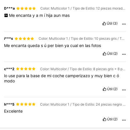
D***a
Color: Multicolor 1 / Tipo de Estilo: 12 piezas moradas + 12 piezas rosa claro + 12 piezas blancas / Talla: 36 piezas 30*30*1
Me
encanta
y
a
m
í
hija
aun
mas
Útil
(3)
i***s
Color: Multicolor 1 / Tipo de Estilo: 10 piezas gris / Talla: 10 Uds. 30*30*1
Me
encanta
queda
s
ú
per
bien
ya
cual
en
las
fotos
Útil
(2)
c***2
Color: Multicolor / Tipo de Estilo: 8 piezas gris + 8 piezas azul + 8 piezas blanco / Talla: 24 piezas 30*30*1
lo
use
para
la
base
de
mi
coche
camperizazo
y
muy
bien
c
ó
modo
Útil
(2)
h***5
Color: Multicolor 1 / Tipo de Estilo: 24 piezas negro / Talla: 24 piezas 30*30*1
Excelente
504 Seguidores
Útil
(2)
4,78