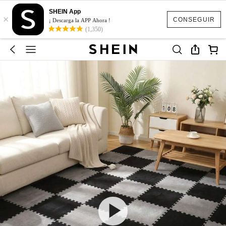
SHEIN App
×
CONSEGUIR
¡ Descarga la APP Ahora !
(1,350)