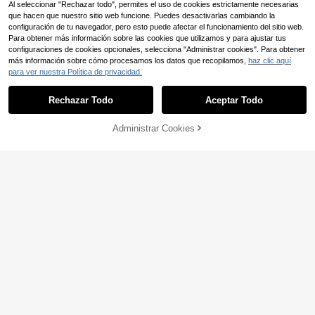
Al seleccionar "Rechazar todo", permites el uso de cookies estrictamente necesarias
que hacen que nuestro sitio web funcione. Puedes desactivarlas cambiando la
configuración de tu navegador, pero esto puede afectar el funcionamiento del sitio web.
Para obtener más información sobre las cookies que utilizamos y para ajustar tus
configuraciones de cookies opcionales, selecciona "Administrar cookies". Para obtener
4
más información sobre cómo procesamos los datos que recopilamos,
haz clic aquí
1 pieza Diseño hueco, Alfombra anti
para ver nuestra Política de privacidad.
deslizante para baño comercial al a
9
,18€
-5%
9,67€
ire libre, Alfombra de entrada de co
cina engrosada, Alfombra antidesliz
Rechazar Todo
Aceptar Todo
ante para baño, ducha y sanitario
Administrar Cookies
AÑADIR A LA BOLSA
Cojín de cuña ergonómico de espu
ma de memoria ajustable y extraíbl
#2 Más vendidos
en Textil decorativo
e, almohada de elevación de pierna
15
s con soporte lumbar, ideal para ca
,28€
ma, sofá, lectura, viajes, esencial p
ara el dormitorio, comodidad todo el
día
Estera de gateo plegable, estera de
gateo, estera gruesa, estera de piso
19
,08€
para el hogar, estera de espuma