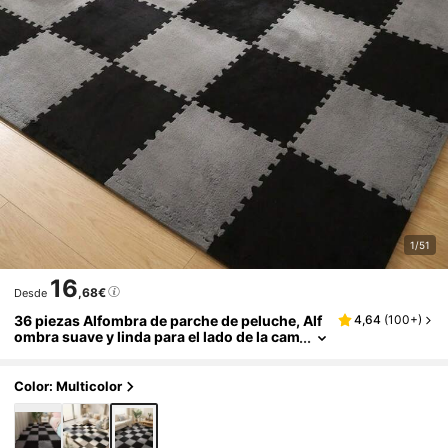
1/51
16
,68€
Desde
36 piezas Alfombra de parche de peluche, Alf
4,64
(
100+
)
ombra suave y linda para el lado de la cam
a, Alfombra de espuma rompecabezas, C
ojín de ventana cuadrado, Decorativo para sal
a de estar, dormitorio, tatami, sala de juegos,
Color: Multicolor
30 x 30 cm, Alfombra lavable y recortable par
a todas las estaciones