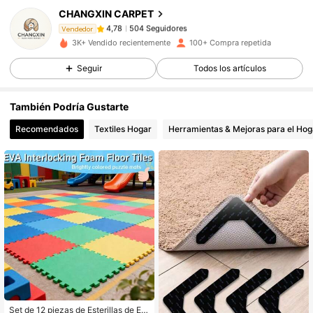
CHANGXIN CARPET
504 Seguidores
4,78
Vendedor
h***s
pagado
Hace 1 día
3K+ Vendido recientemente
100+ Compra repetida
504 Seguidores
4,78
Seguir
Todos los artículos
También Podría Gustarte
504 Seguidores
4,78
Recomendados
Textiles Hogar
Herramientas & Mejoras para el Hog
504 Seguidores
4,78
504 Seguidores
4,78
504 Seguidores
4,78
504 Seguidores
4,78
Set de 12 piezas de Esterillas de Es