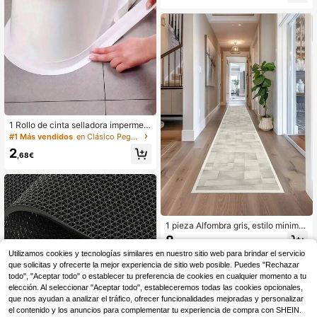
nimalista de unicolor
1 Rollo de cinta selladora impermea
ble, tira sellante autoadhesiva de P
#1 Más vendidos
en Clásico Pegatinas para el hogar
VC, tira selladora a prueba de moho
2
para fregaderos de cocina y baño, d
,68€
ecoración de hogar, pegatina de vin
ilo, decoraciones de fiesta, regalos
de cumpleaños y graduación, decor
ación de pared, decoración de habit
ación con pegatinas
1 pieza Alfombra gris, estilo minimal
ista moderno, alfombra de pasillo, 9
8
,29€
00g/M² 0.5cm de grosor, antidesliz
Utilizamos cookies y tecnologías similares en nuestro sitio web para brindar el servicio
ante, lavable a máquina, decoració
n del hogar, sala de estar, cocinas, p
que solicitas y ofrecerte la mejor experiencia de sitio web posible. Puedes "Rechazar
asillos, dormitorios, comedor, oficin
todo", "Aceptar todo" o establecer tu preferencia de cookies en cualquier momento a tu
a, para todas las estaciones
elección. Al seleccionar "Aceptar todo", estableceremos todas las cookies opcionales,
que nos ayudan a analizar el tráfico, ofrecer funcionalidades mejoradas y personalizar
el contenido y los anuncios para complementar tu experiencia de compra con SHEIN.