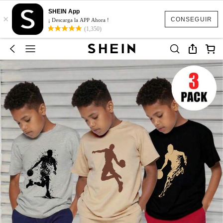
SHEIN App
×
CONSEGUIR
¡ Descarga la APP Ahora !
(1,350)