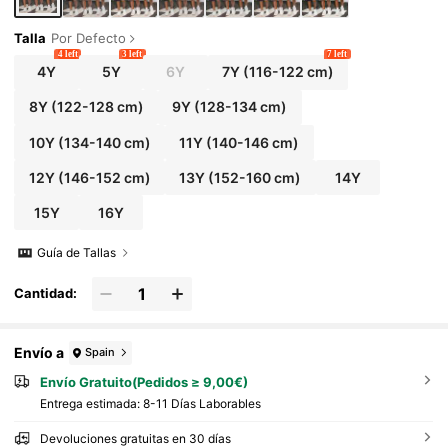
Talla
Por Defecto
4 left
3 left
7 left
4Y
5Y
6Y
7Y
(116-122 cm)
8Y
(122-128 cm)
9Y
(128-134 cm)
10Y
(134-140 cm)
11Y
(140-146 cm)
12Y
(146-152 cm)
13Y
(152-160 cm)
14Y
15Y
16Y
Guía de Tallas
Cantidad:
Envío a
Spain
Envío Gratuito(Pedidos ≥ 9,00€)
Entrega estimada:
8-11 Días Laborables
Devoluciones gratuitas en 30 días