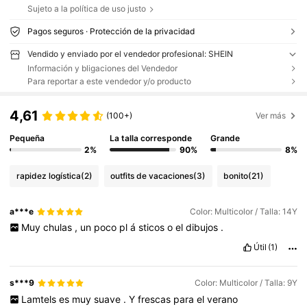
Sujeto a la política de uso justo
Pagos seguros · Protección de la privacidad
Vendido y enviado por el vendedor profesional: SHEIN
Información y bligaciones del Vendedor
Para reportar a este vendedor y/o producto
4,61
(100+)
Ver más
Pequeña
La talla corresponde
Grande
2%
90%
8%
rapidez logística
(2)
outfits de vacaciones
(3)
bonito
(21)
a***e
Color: Multicolor / Talla: 14Y
Muy
chulas
,
un
poco
pl
á
sticos
o
el
dibujos
.
Útil
(1)
s***9
Color: Multicolor / Talla: 9Y
Lamtels
es
muy
suave
.
Y
frescas
para
el
verano