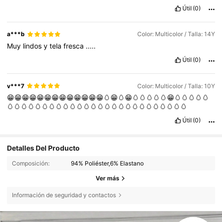
Útil
(0)
a***b
Color: Multicolor / Talla: 14Y
Muy
lindos
y
tela
fresca
.....
Útil
(0)
v***7
Color: Multicolor / Talla: 10Y
😁😁😁😁😁😁😁😁😁😁😁😁😁🥚😁🥚😁🥚🥚🥚🥚🥚😁🥚🥚🥚🥚🥚
🥚🥚🥚🥚🥚🥚🥚🥚🥚🥚🥚🥚🥚🥚🥚🥚🥚🥚🥚🥚🥚🥚🥚🥚🥚🥚
Útil
(0)
Detalles Del Producto
Composición:
94% Poliéster,6% Elastano
Ver más
Información de seguridad y contactos