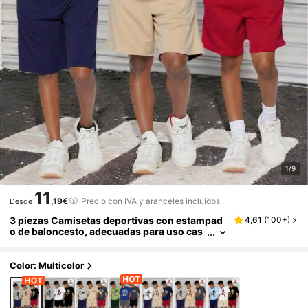
1/9
11
,19€
Precio con IVA y aranceles incluidos
Desde
3 piezas Camisetas deportivas con estampad
4,61
(
100+
)
o de baloncesto, adecuadas para uso cas
ual de niños, apropiadas para primavera/v
erano, gráfico de baloncesto de cuello redond
o de manga corta, ropa deportiva para adoles
Color: Multicolor
centes