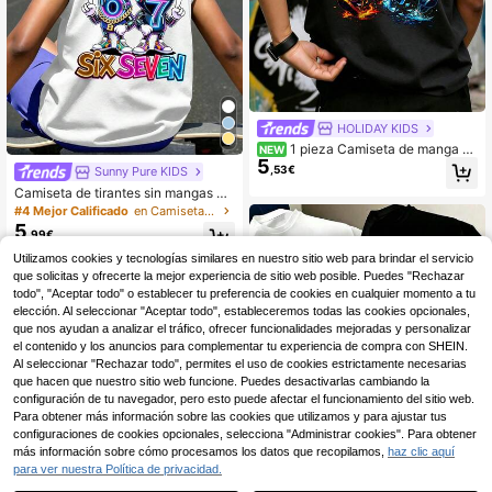
HOLIDAY KIDS
1 pieza Camiseta de manga co
NEW
5
rta para niños preadolescentes, nue
,53€
Sunny Pure KIDS
va de verano con estampado digital
Camiseta de tirantes sin mangas co
de hielo y fuego de doble cara, estil
n cuello redondo y estampado de di
o callejero con cuello redondo y cor
#4 Mejor Calificado
en Camisetas sin mangas para niños preadolescentes
seño de dibujos animados 67 para a
te holgado, estampado doble en el f
5
,99€
dolescentes, chaleco casual diverti
rente y la espalda con patrón degra
do y genial
dado, transpirable y amigable con l
Utilizamos cookies y tecnologías similares en nuestro sitio web para brindar el servicio
a piel, ropa versátil de estilo americ
que solicitas y ofrecerte la mejor experiencia de sitio web posible. Puedes "Rechazar
ano para niños preadolescentes
todo", "Aceptar todo" o establecer tu preferencia de cookies en cualquier momento a tu
elección. Al seleccionar "Aceptar todo", estableceremos todas las cookies opcionales,
que nos ayudan a analizar el tráfico, ofrecer funcionalidades mejoradas y personalizar
el contenido y los anuncios para complementar tu experiencia de compra con SHEIN.
Al seleccionar "Rechazar todo", permites el uso de cookies estrictamente necesarias
que hacen que nuestro sitio web funcione. Puedes desactivarlas cambiando la
configuración de tu navegador, pero esto puede afectar el funcionamiento del sitio web.
Para obtener más información sobre las cookies que utilizamos y para ajustar tus
configuraciones de cookies opcionales, selecciona "Administrar cookies". Para obtener
más información sobre cómo procesamos los datos que recopilamos,
haz clic aquí
para ver nuestra Política de privacidad.