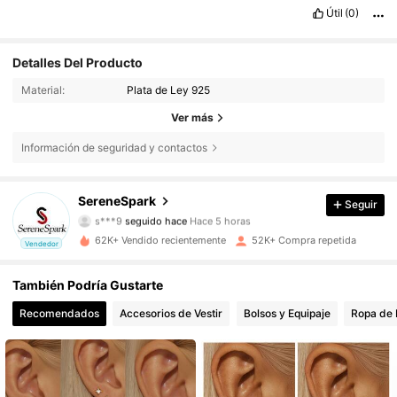
Útil
(0)
Detalles Del Producto
Material:
Plata de Ley 925
Ver más
Información de seguridad y contactos
51K Seguidores
4,88
SereneSpark
Seguir
s***9
seguido hace
Hace 5 horas
3***5
está navegando
51K Seguidores
4,88
62K+ Vendido recientemente
52K+ Compra repetida
Vendedor
También Podría Gustarte
51K Seguidores
4,88
Recomendados
Accesorios de Vestir
Bolsos y Equipaje
Ropa de 
51K Seguidores
4,88