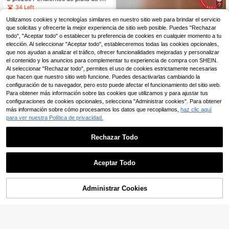
7
S925, pendientes de oreja tipo abra
34 Left
zadera clásicos y creativos, incrust
20
3 piezas de pendientes individuales
Utilizamos cookies y tecnologías similares en nuestro sitio web para brindar el servicio
ados con circonita cúbica, adecuad
,15€
de aro irregulares de circonita y plat
10 Left
os para que las mujeres los usen en
que solicitas y ofrecerte la mejor experiencia de sitio web posible. Puedes "Rechazar
a de ley 925 para mujer, estilo Ins, p
bodas, compromisos, festivales y ot
todo", "Aceptar todo" o establecer tu preferencia de cookies en cualquier momento a tu
15
ara piercing, adecuados para boda,
,61€
-3%
16,12€
ras ocasiones
elección. Al seleccionar "Aceptar todo", estableceremos todas las cookies opcionales,
novia, regalos de vacaciones, joyerí
que nos ayudan a analizar el tráfico, ofrecer funcionalidades mejoradas y personalizar
a
el contenido y los anuncios para complementar tu experiencia de compra con SHEIN.
Al seleccionar "Rechazar todo", permites el uso de cookies estrictamente necesarias
que hacen que nuestro sitio web funcione. Puedes desactivarlas cambiando la
configuración de tu navegador, pero esto puede afectar el funcionamiento del sitio web.
Para obtener más información sobre las cookies que utilizamos y para ajustar tus
configuraciones de cookies opcionales, selecciona "Administrar cookies". Para obtener
más información sobre cómo procesamos los datos que recopilamos,
haz clic aquí
para ver nuestra Política de privacidad.
Rechazar Todo
Aceptar Todo
Administrar Cookies
AÑADIR A LA BOLSA