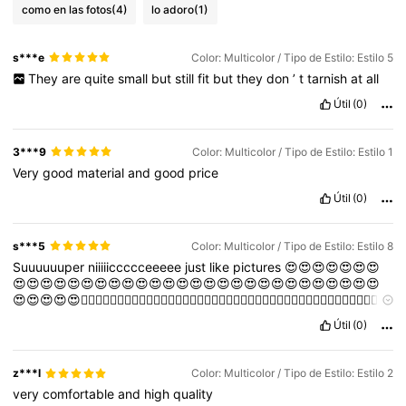
como en las fotos
(4)
lo adoro
(1)
s***e
Color: Multicolor / Tipo de Estilo: Estilo 5
They
are
quite
small
but
still
fit
but
they
don
’
t
tarnish
at
all
Útil
(0)
3***9
Color: Multicolor / Tipo de Estilo: Estilo 1
Very
good
material
and
good
price
Útil
(0)
s***5
Color: Multicolor / Tipo de Estilo: Estilo 8
Suuuuuuper
niiiiiccccceeeee
just
like
pictures
😍😍😍😍😍😍😍
😍😍😍😍😍😍😍😍😍😍😍😍😍😍😍😍😍😍😍😍😍😍😍😍😍😍😍
😍😍😍😍😍👍🏻👍🏻👍🏻👍🏻👍🏻👍🏻👍🏻👍🏻👍🏻👍🏻👍🏻👍🏻👍🏻👍🏻👍🏻👍🏻👍🏻👍🏻👍🏻👍🏻👍🏻
👍🏻👍🏻👍🏻👍🏻👍🏻👍🏻👍🏻👍🏻👍🏻👍🏻👍🏻
Útil
(0)
z***l
Color: Multicolor / Tipo de Estilo: Estilo 2
very
comfortable
and
high
quality