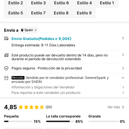
Estilo 2
Estilo 3
Estilo 6
Estilo 4
Estilo 1
Estilo 5
Estilo 7
Estilo 8
Estilo 9
Envío a
Spain
Envío Gratuito(Pedidos ≥ 9,00€)
Entrega estimada:
8-11 Días Laborables
Este producto puede ser devuelto dentro de 14 días, pero no
durante el período de devolución extendido
Pagos seguros · Protección de la privacidad
Vendido por el vendedor profesional: SereneSpark y
Mercado
enviado por SHEIN
Información y bligaciones del Vendedor
Para reportar a este vendedor y/o producto
4,85
(20)
Ver más
Pequeña
La talla corresponde
Grande
15%
85%
0%