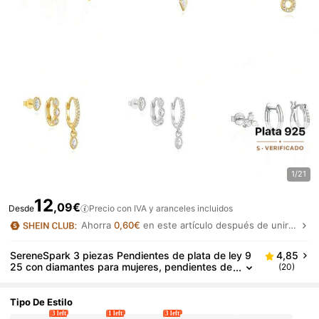
1/21
12
,09€
Desde
Precio con IVA y aranceles incluidos
Ahorra
0,60€
en este artículo después de unirte.
SereneSpark 3 piezas Pendientes de plata de ley 9
4,85
25 con diamantes para mujeres, pendientes de
(20)
aro, pendientes minimalistas, adecuados para
aniversario, joyería fina
Tipo De Estilo
3 left
1 left
3 left