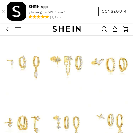
SHEIN App
×
CONSEGUIR
¡ Descarga la APP Ahora !
(1,350)